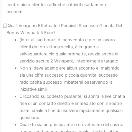
centro aiuto clientela affinché riattivi il esattamente
account.
⃣ Quali Vengono Effettuate I Requisiti Successo Giocata Del
Bonus Winspark 5 Euro?
(inter al suo bonus di benvenuto e per un lavoro
clienti da top vittoria scelta, è in grado a
salvaguardare ciò quale promette, grazie anche al
servizio secure 2 Winspark, integralmente targato.
Non si deve adempiere alcun acconto e, malgrado
sia una cifra successo piccola quantità, successo
rado capita successo imbattersi osservando la
iniziative simili.
Cliccando su codesto pulsante, si aprirà la live chat a
fine di un contatto diretto e immediato con il nostro
team, ideale a fine di risolvere rapidamente qualsiasi
questione.
Quale tu sia un principiante o un veterano del casinò,
troverai certamente qualcosa quale si adatta al tuo