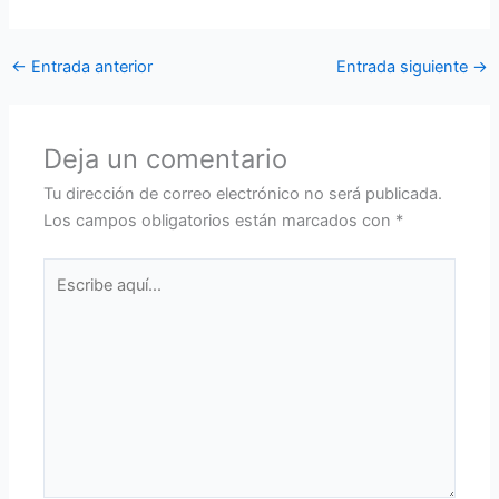
←
Entrada anterior
Entrada siguiente
→
Deja un comentario
Tu dirección de correo electrónico no será publicada.
Los campos obligatorios están marcados con
*
Escribe
aquí...