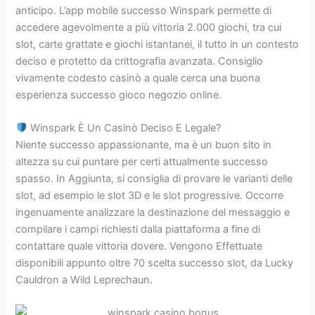
anticipo. L’app mobile successo Winspark permette di
accedere agevolmente a più vittoria 2.000 giochi, tra cui
slot, carte grattate e giochi istantanei, il tutto in un contesto
deciso e protetto da crittografia avanzata. Consiglio
vivamente codesto casinò a quale cerca una buona
esperienza successo gioco negozio online.
Winspark È Un Casinò Deciso E Legale?
Niente successo appassionante, ma è un buon sito in
altezza su cui puntare per certi attualmente successo
spasso. In Aggiunta, si consiglia di provare le varianti delle
slot, ad esempio le slot 3D e le slot progressive. Occorre
ingenuamente analizzare la destinazione del messaggio e
compilare i campi richiesti dalla piattaforma a fine di
contattare quale vittoria dovere. Vengono Effettuate
disponibili appunto oltre 70 scelta successo slot, da Lucky
Cauldron a Wild Leprechaun.