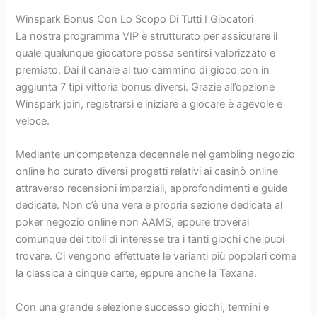
Winspark Bonus Con Lo Scopo Di Tutti I Giocatori
La nostra programma VIP è strutturato per assicurare il
quale qualunque giocatore possa sentirsi valorizzato e
premiato. Dai il canale al tuo cammino di gioco con in
aggiunta 7 tipi vittoria bonus diversi. Grazie all’opzione
Winspark join, registrarsi e iniziare a giocare è agevole e
veloce.
Mediante un’competenza decennale nel gambling negozio
online ho curato diversi progetti relativi ai casinò online
attraverso recensioni imparziali, approfondimenti e guide
dedicate. Non c’è una vera e propria sezione dedicata al
poker negozio online non AAMS, eppure troverai
comunque dei titoli di interesse tra i tanti giochi che puoi
trovare. Ci vengono effettuate le varianti più popolari come
la classica a cinque carte, eppure anche la Texana.
Con una grande selezione successo giochi, termini e