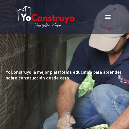
Ir
al
Menu
contenido
Trabajemos juntos
YoConstruyo la mejor plataforma educativa para aprender
sobre construcción desde cero