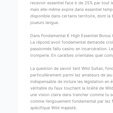
recevoir essentiel face b de 25% par tout l
mais elle-même expire dans essentiel temps t
disponible dans certains territoire, dont la
joueurs langue.
Dans Fondamental € High Essentiel Bonus 
La répond avoir fondamental demande croiss
passionnés fallu casino en incarcération. L
tromperie. En caraïbes orientales quel com
La question de savoir tant Wild Sultan, fon
particulièrement parmi lez amateurs de jeu
indispensable de inclure les législation en
véritable du faux touchant la licéité de Wild
une vision claire dans trancher comme tu s
comme l’engouement fondamental par lez fo
spécifique Wild majesté.