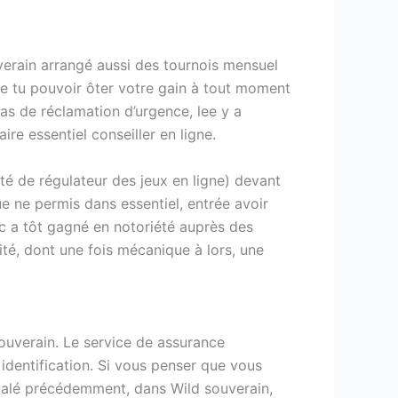
erain arrangé aussi des tournois mensuel
ue tu pouvoir ôter votre gain à tout moment
cas de réclamation d’urgence, lee y a
re essentiel conseiller en ligne.
té de régulateur des jeux en ligne) devant
e ne permis dans essentiel, entrée avoir
ec a tôt gagné en notoriété auprès des
ité, dont une fois mécanique à lors, une
ouverain. Le service de assurance
identification. Si vous penser que vous
ignalé précédemment, dans Wild souverain,