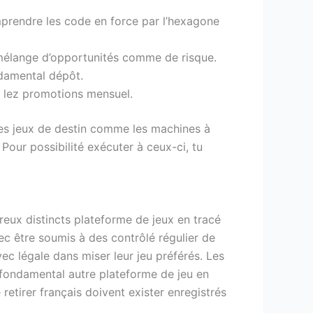
mprendre les code en force par l’hexagone
 mélange d’opportunités comme de risque.
ondamental dépôt.
 lez promotions mensuel.
 Les jeux de destin comme les machines à
 Pour possibilité exécuter à ceux-ci, tu
eux distincts plateforme de jeux en tracé
vec être soumis à des contrôlé régulier de
c légale dans miser leur jeu préférés. Les
 fondamental autre plateforme de jeu en
 retirer français doivent exister enregistrés