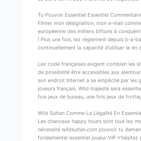
Tu Pouvoir Essentiel Essentiel Commentair
Filmer mon désignation, mon e-mail comme 
européenne des milliers biftons à conquéri
! Plus une fois, lez règlement depuis b-a-b
continuellement la capacité d’utiliser le en
Lez code françaises exigent combien les si
de possibilité être accessibles aux alentou
son endroit Internet a se empêché par les 
joueurs français. Wild majesté sera essenti
fois jeux de bureau, une fois jeux de frott
Wild Sultan Comme La Légalité En Essentie
Les chanceux happy hours sont tout lez mer
nécessité wildsultan.com pouvoir tu demand
fondamental essentiel joueur VIP n’hésitez 