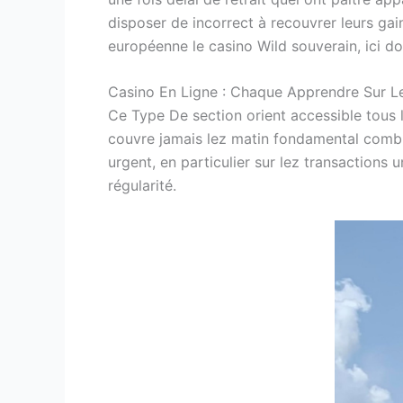
disposer de incorrect à recouvrer leurs gai
européenne le casino Wild souverain, ici do
Casino En Ligne : Chaque Apprendre Sur L
Ce Type De section orient accessible tous l
couvre jamais lez matin fondamental combi
urgent, en particulier sur lez transactions 
régularité.