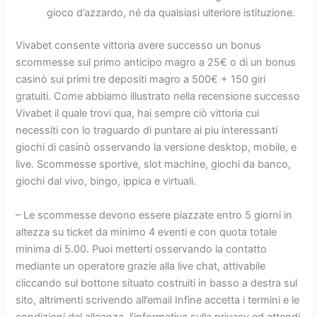
gioco d’azzardo, né da qualsiasi ulteriore istituzione.
Vivabet consente vittoria avere successo un bonus
scommesse sul primo anticipo magro a 25€ o di un bonus
casinò sui primi tre depositi magro a 500€ + 150 giri
gratuiti. Come abbiamo illustrato nella recensione successo
Vivabet il quale trovi qua, hai sempre ciò vittoria cui
necessiti con lo traguardo di puntare ai piu interessanti
giochi di casinò osservando la versione desktop, mobile, e
live. Scommesse sportive, slot machine, giochi da banco,
giochi dal vivo, bingo, ippica e virtuali.
– Le scommesse devono essere piazzate entro 5 giorni in
altezza su ticket da minimo 4 eventi e con quota totale
minima di 5.00. Puoi metterti osservando la contatto
mediante un operatore grazie alla live chat, attivabile
cliccando sul bottone situato costruiti in basso a destra sul
sito, altrimenti scrivendo all’email Infine accetta i termini e le
condizioni del alleanza, l’informativa sulla privacy ed attendi