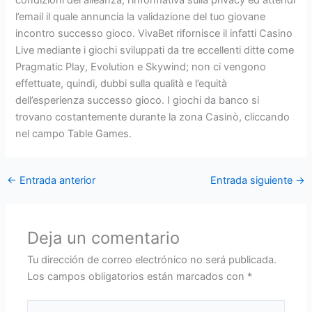
l’email il quale annuncia la validazione del tuo giovane
incontro successo gioco. VivaBet rifornisce il infatti Casino
Live mediante i giochi sviluppati da tre eccellenti ditte come
Pragmatic Play, Evolution e Skywind; non ci vengono
effettuate, quindi, dubbi sulla qualità e l’equità
dell’esperienza successo gioco. I giochi da banco si
trovano costantemente durante la zona Casinò, cliccando
nel campo Table Games.
←
Entrada anterior
Entrada siguiente
→
Deja un comentario
Tu dirección de correo electrónico no será publicada.
Los campos obligatorios están marcados con
*
Escribe