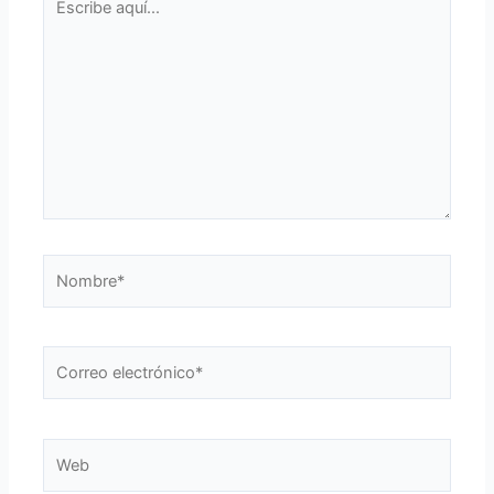
aquí...
Nombre*
Correo
electrónico*
Web