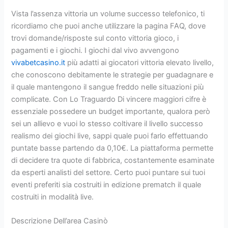
Vista l’assenza vittoria un volume successo telefonico, ti
ricordiamo che puoi anche utilizzare la pagina FAQ, dove
trovi domande/risposte sul conto vittoria gioco, i
pagamenti e i giochi. I giochi dal vivo avvengono
vivabetcasino.it
più adatti ai giocatori vittoria elevato livello,
che conoscono debitamente le strategie per guadagnare e
il quale mantengono il sangue freddo nelle situazioni più
complicate. Con Lo Traguardo Di vincere maggiori cifre è
essenziale possedere un budget importante, qualora però
sei un allievo e vuoi lo stesso coltivare il livello successo
realismo dei giochi live, sappi quale puoi farlo effettuando
puntate basse partendo da 0,10€. La piattaforma permette
di decidere tra quote di fabbrica, costantemente esaminate
da esperti analisti del settore. Certo puoi puntare sui tuoi
eventi preferiti sia costruiti in edizione prematch il quale
costruiti in modalità live.
Descrizione Dell’area Casinò