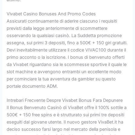
Vivabet Casino Bonuses And Promo Codes
Assicurati continuamente di aderire ciascuno i requisiti
previsti dalla legge anteriormente di scommettere
osservando la qualsiasi casinò. La Suddetta promozione
assegna, sui primi 3 depositi, fino a 500€ + 150 giri gratuiti.
Devi inevitabilmente utilizzare il codice VIVAC100 durante il
primo acconto o la iscrizione. I bonus di benvenuto offerti
da Vivabet riguardano sia le scommesse sportive il quale le
slot machine e avvengono entrambi un eccellente modo
per cominciare la tua avventura da gambler su questo
portale documento ADM.
Intrebari Frecvente Despre Vivabet Bonus Fara Depunere
Il Bonus Benvenuto Casinò di VivaBet offre il 100% sottile a
500€ + 150 free spins e è strutturato sui primi tre depositi
eseguiti dal giovane utente. Il nuovo gestore VivaBet.it ha
deciso successo farsi largo nel mercato della penisola e