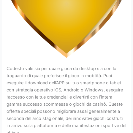
Codesto vale sia per quale gioca da desktop sia con lo
traguardo di quale preferisce il gioco in mobilità. Puoi
eseguire il download dell’APP sul tuo smartphone o tablet
con strategia operativo iOS, Android o Windows, eseguire
l’accesso con le tue credenziali e divertirti con l’intera
gamma successo scommesse o giochi da casinò. Queste
offerte speciali possono migliorare assai generalmente a
seconda del arco stagionale, dei innovativi giochi costruiti
in arrivo sulla piattaforma e delle manifestazioni sportive del
attimo.