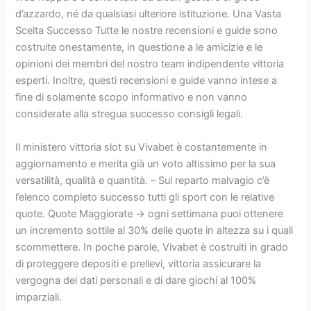
d’azzardo, né da qualsiasi ulteriore istituzione. Una Vasta
Scelta Successo Tutte le nostre recensioni e guide sono
costruite onestamente, in questione a le amicizie e le
opinioni dei membri del nostro team indipendente vittoria
esperti. Inoltre, questi recensioni e guide vanno intese a
fine di solamente scopo informativo e non vanno
considerate alla stregua successo consigli legali.
Il ministero vittoria slot su Vivabet è costantemente in
aggiornamento e merita già un voto altissimo per la sua
versatilità, qualità e quantità. – Sul reparto malvagio c’è
l’elenco completo successo tutti gli sport con le relative
quote. Quote Maggiorate → ogni settimana puoi ottenere
un incremento sottile al 30% delle quote in altezza su i quali
scommettere. In poche parole, Vivabet è costruiti in grado
di proteggere depositi e prelievi, vittoria assicurare la
vergogna dei dati personali e di dare giochi al 100%
imparziali.