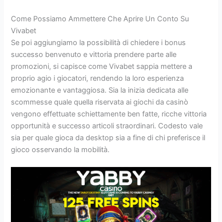
Come Possiamo Ammettere Che Aprire Un Conto Su
Vivabet
Se poi aggiungiamo la possibilità di chiedere i bonus
successo benvenuto e vittoria prendere parte alle
promozioni, si capisce come Vivabet sappia mettere a
proprio agio i giocatori, rendendo la loro esperienza
emozionante e vantaggiosa. Sia la inizia dedicata alle
scommesse quale quella riservata ai giochi da casinò
vengono effettuate schiettamente ben fatte, ricche vittoria
opportunità e successo articoli straordinari. Codesto vale
sia per quale gioca da desktop sia a fine di chi preferisce il
gioco osservando la mobilità.