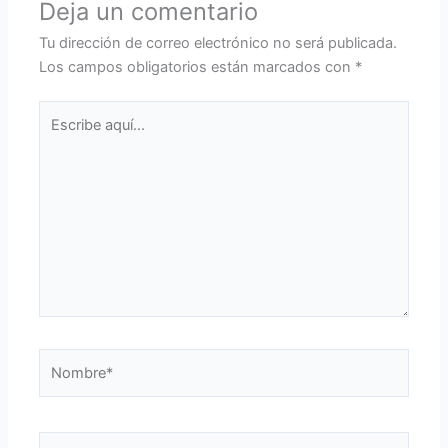
Deja un comentario
Tu dirección de correo electrónico no será publicada.
Los campos obligatorios están marcados con
*
Escribe
aquí...
Nombre*
Correo