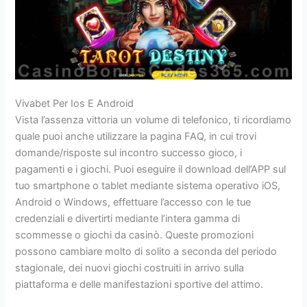
Vivabet Per Ios E Android
Vista l’assenza vittoria un volume di telefonico, ti ricordiamo
quale puoi anche utilizzare la pagina FAQ, in cui trovi
domande/risposte sul incontro successo gioco, i
pagamenti e i giochi. Puoi eseguire il download dell’APP sul
tuo smartphone o tablet mediante sistema operativo iOS,
Android o Windows, effettuare l’accesso con le tue
credenziali e divertirti mediante l’intera gamma di
scommesse o giochi da casinò. Queste promozioni
possono cambiare molto di solito a seconda del periodo
stagionale, dei nuovi giochi costruiti in arrivo sulla
piattaforma e delle manifestazioni sportive del attimo.