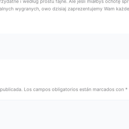
zydatne i według prostu fajne. Ale jeśli miałbyś ochotę sp
realnych wygranych, owo dzisiaj zaprezentujemy Wam każde
 publicada.
Los campos obligatorios están marcados con
*