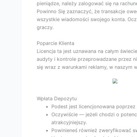
pieniądze, należy zalogować się na rachune
Powinno Się zaznaczyć, że transakcje owe
wszystkie wiadomości swojego konta. Oczy
graczy.
Poparcie Klienta
Licencja ta jest uznawana na całym świec
audyty i kontrole przeprowadzane przez ni
się wraz z warunkami reklamy, w naszym
Wpłata Depozytu
Podest jest licencjonowana poprzez
Oczywiście — jeżeli chodzi o poten
atrakcyjniejszy.
Powinieneś również zweryfikować s