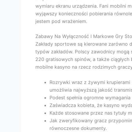
wymiaru ekranu urządzenia. Fani mobilni 
wyjąwszy konieczności pobierania równol
jestem pod wrażeniem.
Zabawy Na Wyłączność I Markowe Gry St
Zakłady sportowe są kierowane zarówno dl
typów zakładów. Polscy zawodnicy mogą s
220 gratisowych spinów, a także ciągłyc
mobilne kasyno na rzecz rodzimych graczy
Rozrywki wraz z żywymi krupierami d
umożliwia najwyższą jakość transmisj
Podest spełnia ogromne wymagania d
Zaświadcza kobieta, że kasyno wyda
Każde stosowane przez nas tytuły m
Jak zweryfikowany gracz przypomin
równoczesne dokumenty.