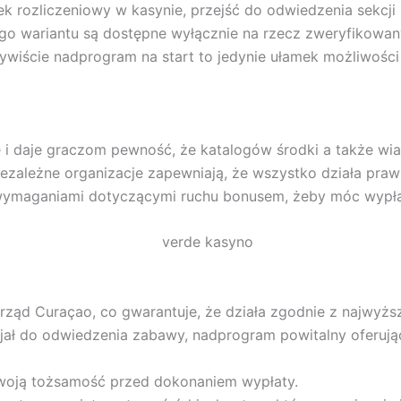
k rozliczeniowy w kasynie, przejść do odwiedzenia sekcji p
go wariantu są dostępne wyłącznie na rzecz zweryfikowany
wiście nadprogram na start to jedynie ułamek możliwości
ie i daje graczom pewność, że katalogów środki a także 
ezależne organizacje zapewniają, że wszystko działa praw
 wymaganiami dotyczącymi ruchu bonusem, żeby móc wypła
 rząd Curaçao, co gwarantuje, że działa zgodnie z najwy
cjał do odwiedzenia zabawy, nadprogram powitalny oferują
woją tożsamość przed dokonaniem wypłaty.