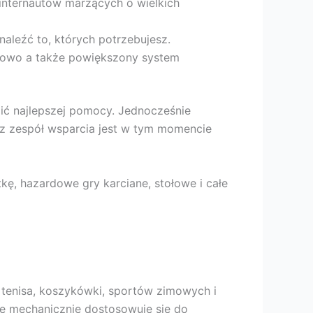
 internautów marzących o wielkich
leźć to, których potrzebujesz.
niowo a także powiększony system
lić najlepszej pomocy. Jednocześnie
sz zespół wsparcia jest w tym momencie
kę, hazardowe gry karciane, stołowe i całe
 tenisa, koszykówki, sportów zimowych i
 że mechanicznie dostosowuje się do