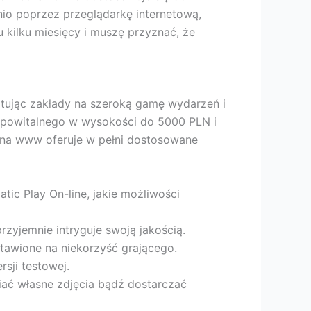
io poprzez przeglądarkę internetową,
kilku miesięcy i muszę przyznać, że
ptując zakłady na szeroką gamę wydarzeń i
 powitalnego w wysokości do 5000 PLN i
yna www oferuje w pełni dostosowane
ic Play On-line, jakie możliwości
zyjemnie intryguje swoją jakością.
tawione na niekorzyść grającego.
sji testowej.
ać własne zdjęcia bądź dostarczać