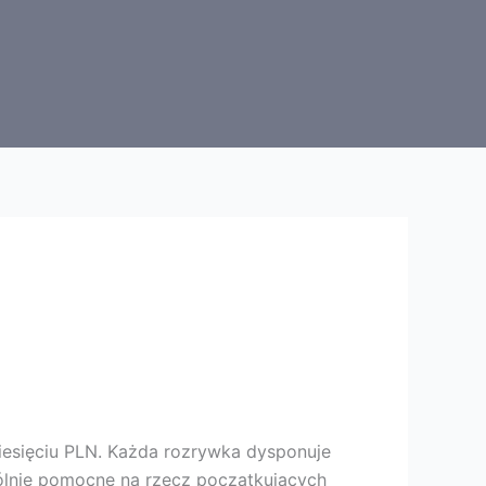
ziesięciu PLN. Każda rozrywka dysponuje
gólnie pomocne na rzecz początkujących