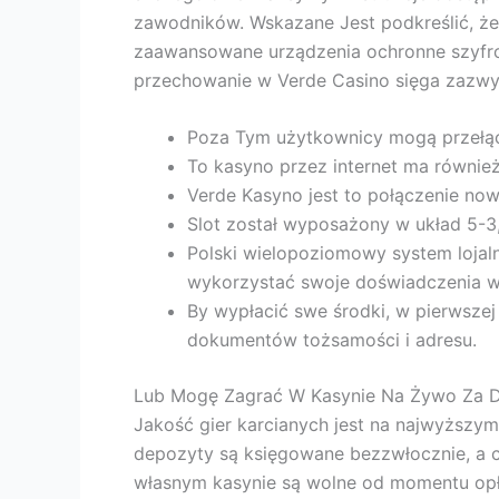
zawodników. Wskazane Jest podkreślić, ż
zaawansowane urządzenia ochronne szyfrow
przechowanie w Verde Casino sięga zazwycza
Poza Tym użytkownicy mogą przełącz
To kasyno przez internet ma również
Verde Kasyno jest to połączenie no
Slot został wyposażony w układ 5-3, 
Polski wielopoziomowy system lojal
wykorzystać swoje doświadczenia wr
By wypłacić swe środki, w pierwsze
dokumentów tożsamości i adresu.
Lub Mogę Zagrać W Kasynie Na Żywo Za 
Jakość gier karcianych jest na najwyższy
depozyty są księgowane bezzwłocznie, a c
własnym kasynie są wolne od momentu opł