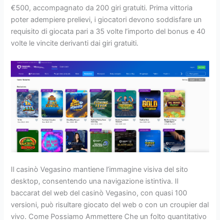
€500, accompagnato da 200 giri gratuiti. Prima vittoria
poter adempiere prelievi, i giocatori devono soddisfare un
requisito di giocata pari a 35 volte l’importo del bonus e 40
volte le vincite derivanti dai giri gratuiti.
Il casinò Vegasino mantiene l’immagine visiva del sito
desktop, consentendo una navigazione istintiva. Il
baccarat del web del casinò Vegasino, con quasi 100
versioni, può risultare giocato del web o con un croupier dal
vivo. Come Possiamo Ammettere Che un folto quantitativo