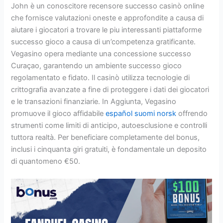
John è un conoscitore recensore successo casinò online
che fornisce valutazioni oneste e approfondite a causa di
aiutare i giocatori a trovare le piu interessanti piattaforme
successo gioco a causa di un’competenza gratificante.
Vegasino opera mediante una concessione successo
Curaçao, garantendo un ambiente successo gioco
regolamentato e fidato. Il casinò utilizza tecnologie di
crittografia avanzate a fine di proteggere i dati dei giocatori
e le transazioni finanziarie. In Aggiunta, Vegasino
promuove il gioco affidabile
español suomi norsk
offrendo
strumenti come limiti di anticipo, autoesclusione e controlli
tuttora realtà. Per beneficiare completamente del bonus,
inclusi i cinquanta giri gratuiti, è fondamentale un deposito
di quantomeno €50.