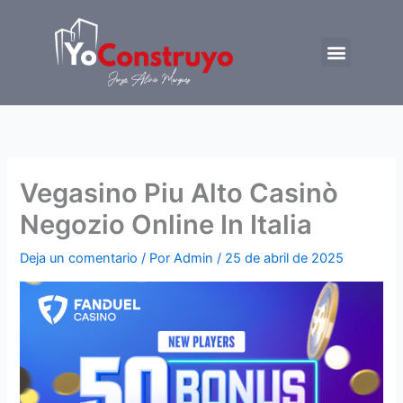
Ir
al
Menu
contenido
Trabajemos juntos
Vegasino Piu Alto Casinò
Negozio Online In Italia
Deja un comentario
/ Por
Admin
/
25 de abril de 2025