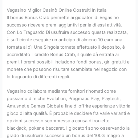
Vegasino Miglior Casinò Online Costruiti In Italia
Il bonus Bonus Crab permette ai giocatori di Vegasino
successo ricevere premi aggiuntivi per la di essi attività.
Con Lo Traguardo Di usufruire successo questa realizzata,
è sufficiente eseguire un anticipo di almeno 10 euro una
tornata al dì. Una Singola tornata effettuato il deposito, è
accreditato il credito Bonus Crab, il quale dà entrata ai
premi. I premi possibili includono fondi bonus, giri gratuiti e
monete che possono risultare scambiate nel negozio con
lo traguardo di differenti regali.
Vegasino collabora mediante fornitori rinomati come
possiamo dire che Evolution, Pragmatic Play, Playtech,
Amusnet e Games Global a fine di offrire esperienze vittoria
gioco di alta qualità. È probabile decidere fra varie varianti e
opzioni successo scommessa a causa di roulette,
blackjack, poker e baccarat. I giocatori sono osservando la
grado di usufruire successo un bonus del 100% magro a