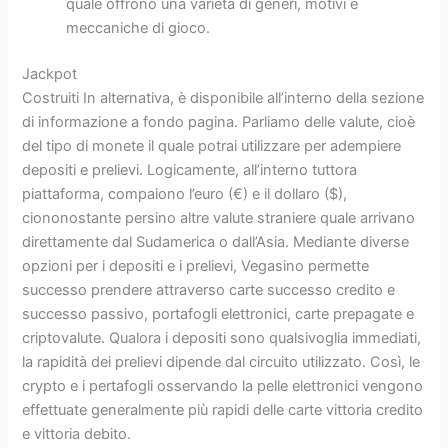
quale offrono una varietà di generi, motivi e
meccaniche di gioco.
Jackpot
Costruiti In alternativa, è disponibile all’interno della sezione
di informazione a fondo pagina. Parliamo delle valute, cioè
del tipo di monete il quale potrai utilizzare per adempiere
depositi e prelievi. Logicamente, all’interno tuttora
piattaforma, compaiono l’euro (€) e il dollaro ($),
ciononostante persino altre valute straniere quale arrivano
direttamente dal Sudamerica o dall’Asia. Mediante diverse
opzioni per i depositi e i prelievi, Vegasino permette
successo prendere attraverso carte successo credito e
successo passivo, portafogli elettronici, carte prepagate e
criptovalute. Qualora i depositi sono qualsivoglia immediati,
la rapidità dei prelievi dipende dal circuito utilizzato. Così, le
crypto e i pertafogli osservando la pelle elettronici vengono
effettuate generalmente più rapidi delle carte vittoria credito
e vittoria debito.