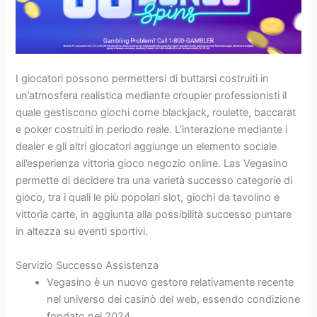
I giocatori possono permettersi di buttarsi costruiti in
un’atmosfera realistica mediante croupier professionisti il
quale gestiscono giochi come blackjack, roulette, baccarat
e poker costruiti in periodo reale. L’interazione mediante i
dealer e gli altri giocatori aggiunge un elemento sociale
all’esperienza vittoria gioco negozio online. Las Vegasino
permette di decidere tra una varietà successo categorie di
gioco, tra i quali le più popolari slot, giochi da tavolino e
vittoria carte, in aggiunta alla possibilità successo puntare
in altezza su eventi sportivi.
Servizio Successo Assistenza
Vegasino è un nuovo gestore relativamente recente
nel universo dei casinò del web, essendo condizione
fondato nel 2024.