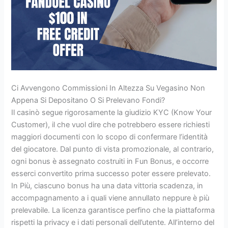
Ci Avvengono Commissioni In Altezza Su Vegasino Non
Appena Si Depositano O Si Prelevano Fondi?
Il casinò segue rigorosamente la giudizio KYC (Know Your
Customer), il che vuol dire che potrebbero essere richiesti
maggiori documenti con lo scopo di confermare l’identità
del giocatore. Dal punto di vista promozionale, al contrario,
ogni bonus è assegnato costruiti in Fun Bonus, e occorre
esserci convertito prima successo poter essere prelevato.
In Più, ciascuno bonus ha una data vittoria scadenza, in
accompagnamento a i quali viene annullato neppure è più
prelevabile. La licenza garantisce perfino che la piattaforma
rispetti la privacy e i dati personali dell’utente. All’interno del