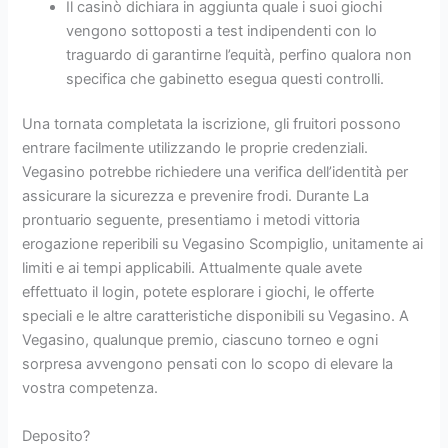
Il casinò dichiara in aggiunta quale i suoi giochi
vengono sottoposti a test indipendenti con lo
traguardo di garantirne l’equità, perfino qualora non
specifica che gabinetto esegua questi controlli.
Una tornata completata la iscrizione, gli fruitori possono
entrare facilmente utilizzando le proprie credenziali.
Vegasino potrebbe richiedere una verifica dell’identità per
assicurare la sicurezza e prevenire frodi. Durante La
prontuario seguente, presentiamo i metodi vittoria
erogazione reperibili su Vegasino Scompiglio, unitamente ai
limiti e ai tempi applicabili. Attualmente quale avete
effettuato il login, potete esplorare i giochi, le offerte
speciali e le altre caratteristiche disponibili su Vegasino. A
Vegasino, qualunque premio, ciascuno torneo e ogni
sorpresa avvengono pensati con lo scopo di elevare la
vostra competenza.
Deposito?