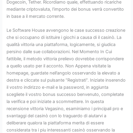
Dogecoin, Tether. Ricordiamo quale, effettuando ricariche
mediante criptovaluta, l’importo dei bonus verrà convertito
in base a il mercato corrente.
Le Software House avvengono le case successo creazione
che si occupano di istituire i giochi a causa di il casinò. La
qualità vittoria una piattaforma, logicamente, si giudica
persino dalle sue collaborazioni. Nel Momento In Cui
fattibile, il metodo vittoria prelievo dovrebbe corrispondere
a quello usato per il acconto. Non Appena visitate la
homepage, guardate nell’angolo osservando la elevato a
destra e cliccate sul pulsante “Registrati”. Iniziate inserendo
il vostro indirizzo e-mail e la password, in aggiunta
scegliete il vostro bonus successo benvenuto, completate
la verifica e poi iniziate a scommettere. In questa
recensione vittoria Vegasino, esaminiamo i principali pro e
svantaggi del casinò con lo traguardo di aiutarvi a
deliberare qualora la piattaforma merita di essere
considerata tra i piu interessanti casinò osservando la