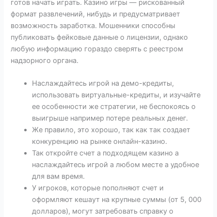
готов начать играть. Казино игры — рискованный
формат развлечений, нибудь и предусматривает
возможность заработка. Мошенники способны
публиковать фейковые данные о лицензии, однако
любую информацию гораздо сверять с реестром
надзорного органа.
Наслаждайтесь игрой на демо-кредиты,
использовать виртуальные-кредиты, и изучайте
ее особенности же стратегии, не беспокоясь о
выигрыше например потере реальных денег.
Же правило, это хорошо, так как так создает
конкуренцию на рынке онлайн-казино.
Так откройте счет а подходящем казино а
наслаждайтесь игрой а любом месте а удобное
для вам время.
У игроков, которые пополняют счет и
оформляют кешаут на крупные суммы (от 5, 000
долларов), могут затребовать справку о