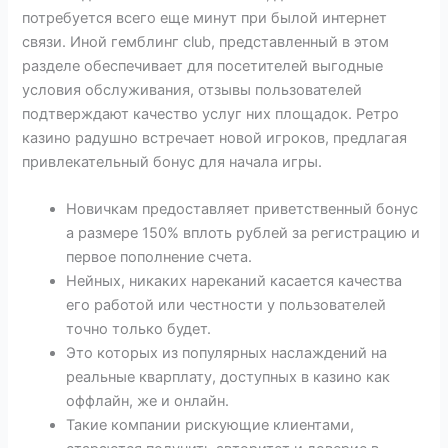
потребуется всего еще минут при былой интернет
связи. Иной гемблинг club, представленный в этом
разделе обеспечивает для посетителей выгодные
условия обслуживания, отзывы пользователей
подтверждают качество услуг них площадок. Ретро
казино радушно встречает новой игроков, предлагая
привлекательный бонус для начала игры.
Новичкам предоставляет приветственный бонус
а размере 150% вплоть рублей за регистрацию и
первое пополнение счета.
Нейных, никаких нареканий касается качества
его работой или честности у пользователей
точно только будет.
Это которых из популярных наслаждений на
реальные кварплату, доступных в казино как
оффлайн, же и онлайн.
Такие компании рискующие клиентами,