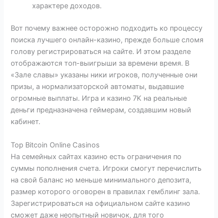
характере доходов.
Вот почему важнее осторожно подходить ко процессу
поиска лучшего онлайн-казино, прежде больше сломя
голову регистрироваться на сайте. И этом разделе
отображаются топ-выигрыши за времени время. В
«Зале славы» указаны ники игроков, полученные они
призы, а нормализаторской автоматы, выдавшие
огромные выплаты. Игра и казино 7K на реальные
деньги предназначена геймерам, создавшим новый
кабинет.
Top Bitcoin Online Casinos
На семейных сайтах казино есть ограничения по
суммы пополнения счета. Игроки смогут перечислить
на свой баланс но меньше минимального депозита,
размер которого оговорен в правилах гемблинг зала.
Зарегистрироваться на официальном сайте казино
сможет даже неопытный новичок, для того