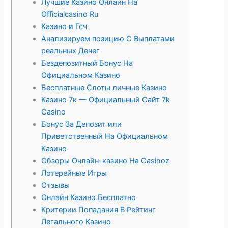
Лучшие Казино Онлайн На
Officialcasino Ru
Казино и Гсч
Анализируем позицию С Выплатами
реальных Денег
Бездепозитный Бонус На
Официальном Казино
Бесплатные Слоты личные Казино
Казино 7к — Официальный Сайт 7k
Casino
Бонус За Депозит или
Приветственный На Официальном
Казино
Обзоры Онлайн-казино На Casinoz
Лотерейные Игры
Отзывы
Онлайн Казино Бесплатно
Критерии Попадания В Рейтинг
Легального Казино