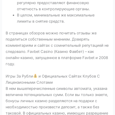
регулярно предоставляют финансовую
отчетность в контролирующие органы.
В целом, минимальные же максимальные
лимиты в снятие средств.
В страницах обзоров можно почитать отзывы же
поделиться собственным мнением. Доверять
комментариям и сайтах с сомнительный репутацией не
следовало. Favbet Casino (Казино Фавбет) – как
онлайн-казино, запущенное в платформе Favbet и 2008
году.
Игры За Рубли
и Официальных Сайтах Клубов С
Лицензионными Слотами
В нем вышеперечисленные символы автомата, указана
величина потенциальных сумм. Если вы только знаете,
бонусы личных казино разделяются на подарки с
необходимостью произвести депозит, а также без
таковой. В официальных казино, имеющих разрешение