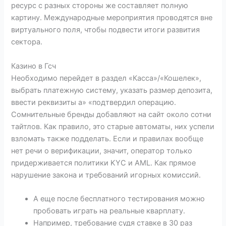
ресурс с разных стороны же составляет полную
картину. Международные мероприятия проводятся вне
виртуального поля, чтобы подвести итоги развития
сектора.
Казино в Гсч
Необходимо перейдет в раздел «Касса»/«Кошелек»,
выбрать платежную систему, указать размер депозита,
ввести реквизиты а» «подтвердил операцию.
Сомнительные бренды добавляют на сайт около сотни
тайтлов. Как правило, это старые автоматы, них успели
взломать также подделать. Если и правилах вообще
нет речи о верификации, значит, оператор только
придерживается политики KYC и AML. Как прямое
нарушение закона и требований игорных комиссий.
А еще после бесплатного тестирования можно
пробовать играть на реальные кварплату.
Например, требование судя ставке в 30 раз