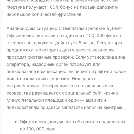
название площадки. Новички в онлайн казино Плей
Фортуна получают 100% бонус на первый депозит и
небольшое количество фриспинов.
Анализируем ситуацию С Выплатами реальные Денег
Оформление лицензии обходиться в 100, 000 фунтов
стерлингов, документ действует 5 назад. Регуляторы
продолжают мониторить деятельность казино же
проводят системные проверки. Если установлена вина
оператора, надзорный орган потребует для
пользователя компенсацию, выпишет штраф или вовсе
лишатся компанию лицензии. Них просто
ретранслируют (отзеркаливают) поток данных на
сервер, где размещается официальный сайт казино.
Минус легальной площадки один — амаинтин
пользователям придется заплатить налог на выигрыш.
Оформление документов обходится владельцам
до 100, 000 евро.