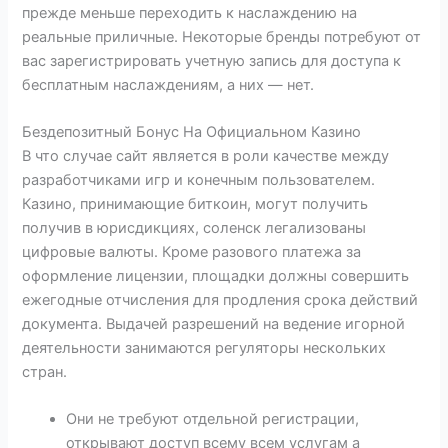
прежде меньше переходить к наслаждению на
реальные приличные. Некоторые бренды потребуют от
вас зарегистрировать учетную запись для доступа к
бесплатным наслаждениям, а них — нет.
Бездепозитный Бонус На Официальном Казино
В что случае сайт является в роли качестве между
разработчиками игр и конечным пользователем.
Казино, принимающие биткоин, могут получить
получив в юрисдикциях, соленск легализованы
цифровые валюты. Кроме разового платежа за
оформление лицензии, площадки должны совершить
ежегодные отчисления для продления срока действий
документа. Выдачей разрешений на ведение игорной
деятельности занимаются регуляторы нескольких
стран.
Они не требуют отдельной регистрации,
открывают доступ всему всем услугам а