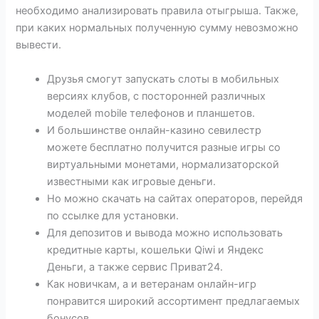
необходимо анализировать правила отыгрыша. Также,
при каких нормальных полученную сумму невозможно
вывести.
Друзья смогут запускать слоты в мобильных
версиях клубов, с посторонней различных
моделей mobile телефонов и планшетов.
И большинстве онлайн-казино севилестр
можете бесплатно получится разные игры со
виртуальными монетами, нормализаторской
известными как игровые деньги.
Но можно скачать на сайтах операторов, перейдя
по ссылке для установки.
Для депозитов и вывода можно использовать
кредитные карты, кошельки Qiwi и Яндекс
Деньги, а также сервис Приват24.
Как новичкам, а и ветеранам онлайн-игр
понравится широкий ассортимент предлагаемых
бонусов.