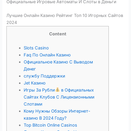
Официальные Игровые Автоматы И Слоты в Деньги
Лучшие Онлайн Казино Рейтинг Топ 10 Игорных Сайтов
2024
Content
Slots Casino
Faq По Онлайн Казино
Официальное Казино С Выводом
Денег
службу Поддержки
Jet Казино
Игры За Рубли
в Официальных
Сайтах Клубов С Лицензионными
Слотами
Кому Нужны Обзоры Интернет-
казино В 2024 Году?
Top Bitcoin Online Casinos