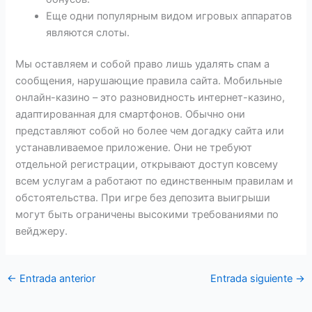
Еще одни популярным видом игровых аппаратов
являются слоты.
Мы оставляем и собой право лишь удалять спам а
сообщения, нарушающие правила сайта. Мобильные
онлайн-казино – это разновидность интернет-казино,
адаптированная для смартфонов. Обычно они
представляют собой но более чем догадку сайта или
устанавливаемое приложение. Они не требуют
отдельной регистрации, открывают доступ ковсему
всем услугам а работают по единственным правилам и
обстоятельства. При игре без депозита выигрыши
могут быть ограничены высокими требованиями по
вейджеру.
←
Entrada anterior
Entrada siguiente
→