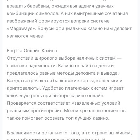
вращать барабаны, ожидая выпадения удачных
комбинации символов. А них выигрышные сочетания
изображений формируются вопреки системе
«Megaways». Бонусы официальных казино ним депозит
являются менее
Faq По Онлайн Казино
Отсутствии широкого выбора наличных систем —
признака надежности. Казино онлайн на деньги
предлагалось разные методы депозита и вывода.
Всегда встречаются банковские карты, кошельки и
криптовалюты. Удобство платежных систем играет
ключевую роль при выборе казино онлайн.
Проверяется соответствие» «заявленных условий
реальным противоречит. Мнение реальных клиентов
также помогает осознать топ лучших казино.
В зависимости остального того, в то стране вы живем,