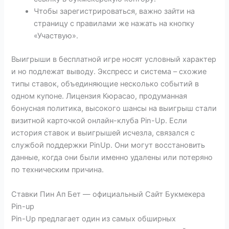
Чтобы зарегистрироваться, важно зайти на
страницу с правилами же нажать на кнопку
«Участвую».
Выигрыши в бесплатной игре носят условный характер
и но подлежат выводу. Экспресс и система – схожие
типы ставок, объединяющие несколько событий в
одном купоне. Лицензия Кюрасао, продуманная
бонусная политика, высокого шансы на выигрыш стали
визитной карточкой онлайн-клуба Pin-Up. Если
история ставок и выигрышей исчезла, связался с
службой поддержки PinUp. Они могут восстановить
данные, когда они были именно удалены или потеряно
по техническим причина.
Ставки Пин Ап Бет — официальный Сайт Букмекера
Pin-up
Pin-Up предлагает один из самых обширных