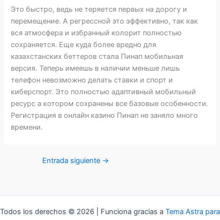
Это быстро, ведь не теряется первых на дорогу и
перемещение. А регрессной это эффективно, так как
вся атмосфера и избранный колорит полностью
сохраняется. Еще куда более вредно для
казахстанских беттеров стала Пинап мобильная
версия. Теперь имеешь в наличии меньше лишь
телефон невозможно делать ставки и спорт и
киберспорт. Это полностью адаптивный мобильный
ресурс а котором сохранены все базовые особенности.
Регистрация в онлайн казино Пинап не заняло много
времени.
Entrada siguiente
→
Todos los derechos © 2026 | Funciona gracias a
Tema Astra para