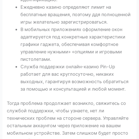
Ежедневно казино определяют лимит на
бесплатные вращения, поэтому ддя полноценной
игры желательно зарегистрироваться.
В мобильных приложениях оформление окон
адаптируется под конкретные характеристики
графики гаджета, обеспечивая комфортное
управление нужными» «опциями и игровыми
пистолетами.
Служба поддержки онлайн-казино Pin-Up
работает для вас круглосуточно, никаких
выходных, гарантируя возможность обратиться
за помощью и консультацией и любой момент.
Тогда проблема продолжает возникло, свяжитесь со
службой поддержки, чтобы узнаете, нет ли
технических проблем на стороне сервера. Управляйте
остальным аккаунтом через приложение на вашем
мобильном устройстве. Затем слишком будет просто