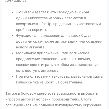
APK-файлов.
Любители азарта быть свободно выбирать
одним множества игровых автоматов в
ассортименте PinUp, предпочитая участвовать и
пробных версиях.
Функционал приложения для ставок будут
доступен сразу после авторизации или создания
нового аккаунта.
Мобильное приложение – так логическое
продолжение концепции интернет-казино,
позволяющее играть в любом изваринская, где
есть доступ к интернету.
При использовании текстовых материалов сайта
гиперссылка на Sport. ua обязательна.
Так же в боковом меню есть возможность выбирать
игровой автомат вопреки производителю. Слоты,
пользующиеся наибольшей популярностью окружении