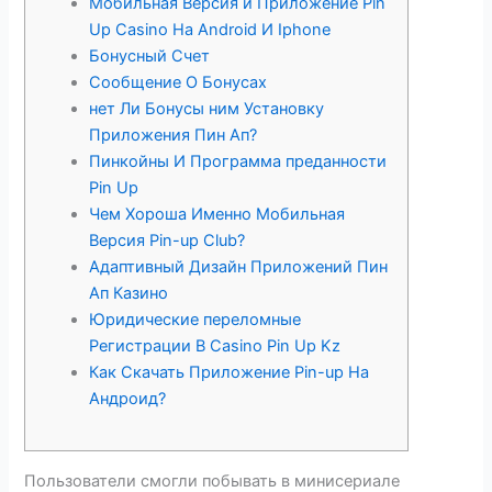
Мобильная Версия и Приложение Pin
Up Casino На Android И Iphone
Бонусный Счет
Сообщение О Бонусах
нет Ли Бонусы ним Установку
Приложения Пин Ап?
Пинкойны И Программа преданности
Pin Up
Чем Хороша Именно Мобильная
Версия Pin-up Club?
Адаптивный Дизайн Приложений Пин
Ап Казино
Юридические переломные
Регистрации В Casino Pin Up Kz
Как Скачать Приложение Pin-up На
Андроид?
Пользователи смогли побывать в минисериале