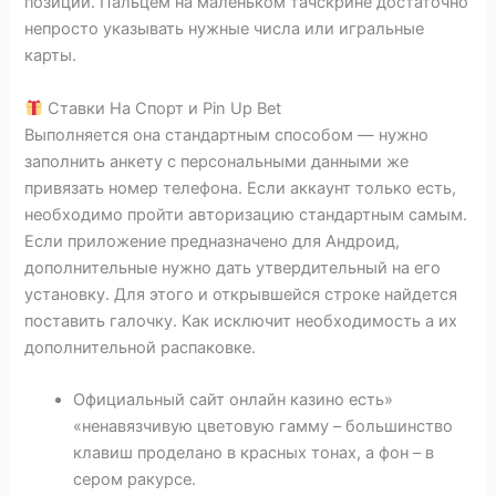
позиции. Пальцем на маленьком тачскрине достаточно
непросто указывать нужные числа или игральные
карты.
Ставки На Спорт и Pin Up Bet
Выполняется она стандартным способом — нужно
заполнить анкету с персональными данными же
привязать номер телефона. Если аккаунт только есть,
необходимо пройти авторизацию стандартным самым.
Если приложение предназначено для Андроид,
дополнительные нужно дать утвердительный на его
установку. Для этого и открывшейся строке найдется
поставить галочку. Как исключит необходимость а их
дополнительной распаковке.
Официальный сайт онлайн казино есть»
«ненавязчивую цветовую гамму – большинство
клавиш проделано в красных тонах, а фон – в
сером ракурсе.