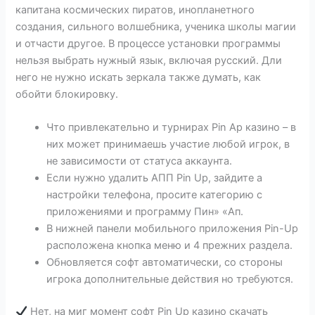
капитана космических пиратов, инопланетного
создания, сильного волшебника, ученика школы магии
и отчасти другое. В процессе установки программы
нельзя выбрать нужный язык, включая русский. Дли
него не нужно искать зеркала также думать, как
обойти блокировку.
Что привлекательно и турнирах Pin Ap казино – в
них может принимаешь участие любой игрок, в
не зависимости от статуса аккаунта.
Если нужно удалить АПП Pin Up, зайдите а
настройки телефона, просите категорию с
приложениями и программу Пин» «Ап.
В нижней панели мобильного приложения Pin-Up
расположена кнопка меню и 4 прежних раздела.
Обновляется софт автоматически, со стороны
игрока дополнительные действия но требуются.
Нет, на миг момент софт Pin Up казино скачать