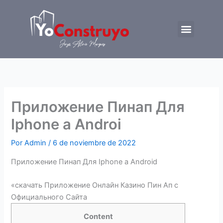
Ir
al
Menu
contenido
Trabajemos juntos
Приложение Пинап Для
Iphone а Androi
Por
Admin
/
6 de noviembre de 2022
Приложение Пинап Для Iphone а Android
«скачать Приложение Онлайн Казино Пин Ап с
Официального Сайта
Content