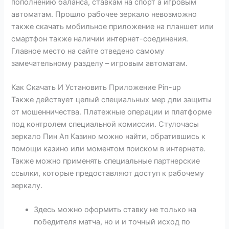
пополнению баланса, ставкам на спорт а игровым
автоматам. Прошло рабочее зеркало невозможно
также скачать мобильное приложение на планшет или
смартфон также наличии интернет-соединения.
Главное место на сайте отведено самому
замечательному разделу – игровым автоматам.
Как Скачать И Установить Приложение Pin-up
Также действует целый специальных мер дли защиты
от мошенничества. Платежные операции и платформе
под контролем специальной комиссии. Стулочасы
зеркало Пин Ап Казино можно найти, обратившись к
помощи казино или моментом поиском в интернете.
Также можно применять специальные партнерские
ссылки, которые предоставляют доступ к рабочему
зеркалу.
Здесь можно оформить ставку не только на
победителя матча, но и и точный исход по