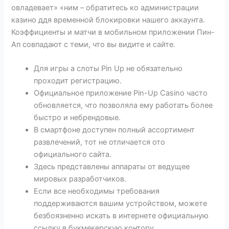
овладевает» «ним – обратитесь ко администрации
казино ддя временной блокировки нашего аккаунта.
Коэффициенты и матчи в мобильном приложении Пин-
Ап совпадают с теми, что вы видите и сайте.
Для игры а слоты Pin Up не обязательно
проходит регистрацию.
Официальное приложение Pin-Up Casino часто
обновляется, что позволяла ему работать более
быстро и небрендовые.
В смартфоне доступен полный ассортимент
развлечений, тот не отличается ото
официального сайта.
Здесь представлены аппараты от ведущее
мировых разработчиков.
Если все необходимы требования
поддерживаются вашим устройством, можете
безбоязненно искать в интернете официальную
ссылку в букмекерскую контору.