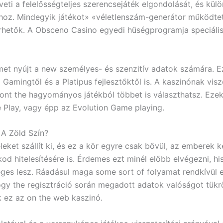
eti a felelősségteljes szerencsejáték elgondolását, és külö
hoz. Mindegyik játékot» «véletlenszám-generátor működteti
érhetők. A Obsceno Casino egyedi hűségprogramja speciális e
met nyújt a new személyes- és szenzitív adatok számára. Ez
 Gamingtől és a Platipus fejlesztőktől is. A kaszinónak vi
zont the hagyományos játékból többet is választhatsz. Ezek
e Play, vagy épp az Evolution Game playing.
 A Zöld Szín?
leket szállít ki, és ez a kör egyre csak bővül, az embere
kod hitelesítésére is. Érdemes ezt minél előbb elvégezni, h
séges lesz. Ráadásul maga some sort of folyamat rendkívü
 hogy the regisztráció során megadott adatok valóságot tük
ik ez az on the web kaszinó.