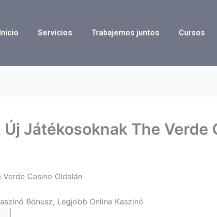
Inicio
Servicios
Trabajemos juntos
Cursos
 Új Játékosoknak The Verde 
 Verde Casino Oldalán
Kaszinó Bónusz, Legjobb Online Kaszinó