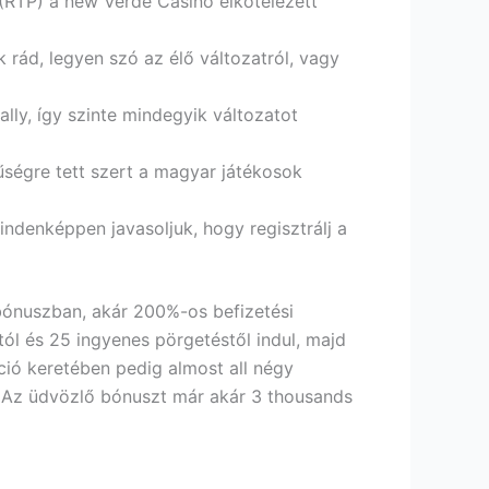
 (RTP) a new Verde Casino elkötelezett
 rád, legyen szó az élő változatról, vagy
lly, így szinte mindegyik változatot
űségre tett szert a magyar játékosok
indenképpen javasoljuk, hogy regisztrálj a
bónuszban, akár 200%-os befizetési
ól és 25 ingyenes pörgetéstől indul, majd
ió keretében pedig almost all négy
. Az üdvözlő bónuszt már akár 3 thousands