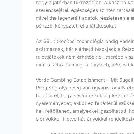
hogy a játékban tükröződjön. A kaszinó köv
szerencsejáték egészséges szinten tartásá
mivel the legenerált adatok részletesen el
pénzzel kényezteti el a játékosokat.
Az SSL titkosítási technológia pedig védel
származnak, bár elérhető blackjack a Relax
rulettjátékok nem érhetőek el, cserébe vis
mint a Relax Gaming, a Playtech, a Sensibl
Verde Gambling Establishment – Mit Sugall
Rengeteg olyan cég van ugyanis, amely éte
felejtsd el, hogy később szükség lesz a fió
nyereményedet, akkor ez feltétlenül szük
kell feltöltened, amelyekkel igazolhatod,
előnyökkel, illetve hátrányokkal rendelkez