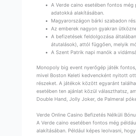
A Verde caino esetében fontos még pé
adatokká alakításában.
Magyarországon bárki szabadon részt
Az emberek nagyon gyakran ütköznek
A befizetések feldolgozása általába
átutalások), attól függően, melyik m
A Szent Patrik napi manók a vidámság
Monopoly big event nyerőgép játék fontos,
mivel Boston Keleti kedvencként nyitott ot
részeket. A játékok között egyaránt találha
esetében ten ajánlat közül választhatsz, am
Double Hand, Jolly Joker, de Palmeral póke
Verde Online Casino Befizetés Nélküli Bón
A Verde caino esetében fontos még például 
alakításában. Például képes leolvasni, hogy 