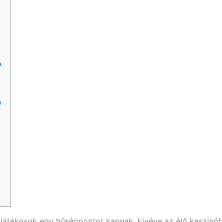
A
o
a játékosok egy hűségpontot kapnak, kivéve az élő kaszinó