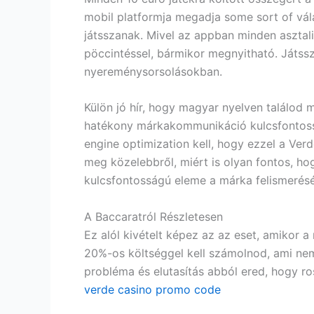
mobil platformja megadja some sort of vál
játsszanak. Mivel az appban minden asztali
pöccintéssel, bármikor megnyitható. Játssz
nyereménysorsolásokban.
Külön jó hír, hogy magyar nyelven találod m
hatékony márkakommunikáció kulcsfontossá
engine optimization kell, hogy ezzel a Ve
meg közelebbről, miért is olyan fontos, ho
kulcsfontosságú eleme a márka felismerés
A Baccaratról Részletesen
Ez alól kivételt képez az az eset, amikor 
20%-os költséggel kell számolnod, ami nem
probléma és elutasítás abból ered, hogy ro
verde casino promo code