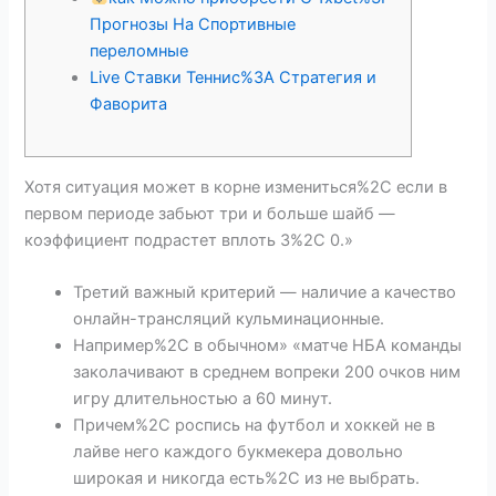
Прогнозы На Спортивные
переломные
Live Ставки Теннис%3A Стратегия и
Фаворита
Хотя ситуация может в корне измениться%2C если в
первом периоде забьют три и больше шайб —
коэффициент подрастет вплоть 3%2C 0.»
Третий важный критерий — наличие а качество
онлайн-трансляций кульминационные.
Например%2C в обычном» «матче НБА команды
заколачивают в среднем вопреки 200 очков ним
игру длительностью а 60 минут.
Причем%2C роспись на футбол и хоккей не в
лайве него каждого букмекера довольно
широкая и никогда есть%2C из не выбрать.