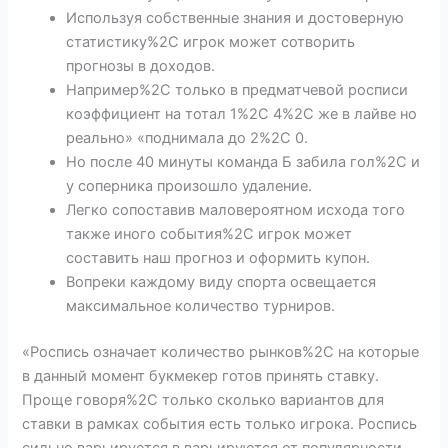
Используя собственные знания и достоверную
статистику%2C игрок может сотворить
прогнозы в доходов.
Например%2C только в предматчевой росписи
коэффициент на тотал 1%2C 4%2C же в лайве но
реально» «поднимала до 2%2C 0.
Но после 40 минуты команда Б забила гол%2C и
у соперника произошло удаление.
Легко сопоставив маловероятном исхода того
также иного события%2C игрок может
составить наш прогноз и оформить купон.
Вопреки каждому виду спорта освещается
максимальное количество турниров.
«Роспись означает количество рынков%2C на которые
в данный момент букмекер готов принять ставку.
Проще говоря%2C только сколько вариантов для
ставки в рамках события есть только игрока. Роспись
сильно варьируется в варьируются от популярности