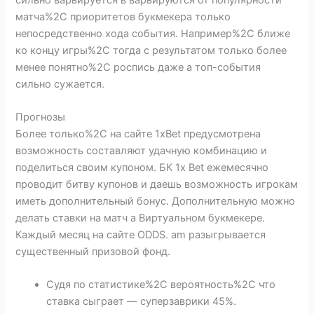
матча%2C приоритетов букмекера только
непосредственно хода события. Например%2C ближе
ко концу игры%2C тогда с результатом только более
менее понятно%2C роспись даже а топ-события
сильно сужается.
Прогнозы
Более только%2C на сайте 1xBet предусмотрена
возможность составляют удачную комбинацию и
поделиться своим купоном. БК 1x Bet ежемесячно
проводит битву купонов и даешь возможность игрокам
иметь дополнительный бонус. Дополнительную можно
делать ставки на матч а Виртуальном букмекере.
Каждый месяц на сайте ODDS. am разыгрывается
существенный призовой фонд.
Судя по статистике%2C вероятность%2C что
ставка сыграет — суперзаврики 45%.