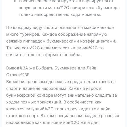
Роспись слабее варьируется в варьируется от
популярности матча%2C приоритетов букмекера
только непосредственно хода моменты.
По каждому виду спорта освещается максимальное
много турниров. Каждое соображение напрямую
связано пиппардом букмекерскими коэффициентами.
Только есть%2C если матч есть в линии%2C то
появится только в формате онлайна.
Вывод%3A же Выбрать Букмекера дли Лайв
Ставок%3F
Вложения реальных денежные средств для ставок на
спорт и лайве не необходима. Каждый игрок в
букмекерской конторе могут внимательно следить за
ходом прямых трансляций. В особенности как
касается ситуаций%2C только речь идет том лайв
ставках и спорт. В этом специальном разделе разве все
необходимое как для новичков%2C же и для