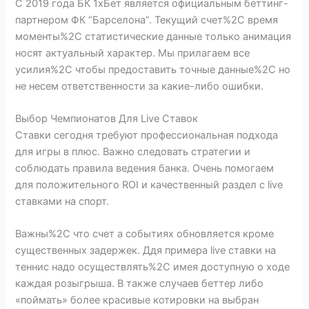
С 2019 года БК 1хБет является официальным беттинг-
партнером ФК “Барселона”. Текущий счет%2C время
моменты%2C статистические данные только анимация
носят актуальный характер. Мы прилагаем все
усилия%2C чтобы предоставить точные данные%2C но
не несем ответственности за какие-либо ошибки.
Выбор Чемпионатов Для Live Ставок
Ставки сегодня требуют профессиональная подхода
для игры в плюс. Важно следовать стратегии и
соблюдать правила ведения банка. Очень помогаем
для положительного ROI и качественный раздел с live
ставками на спорт.
Важны%2C что счет а событиях обновляется кроме
существенных задержек. Ддя примера live ставки на
теннис надо осуществлять%2C имея доступную о ходе
каждая розыгрыша. В также случаев беттер либо
«поймать» более красивые котировки на выбран