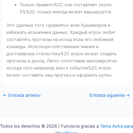
Только правило%2C она составляет около
5%%2C только иногда может варьируется.
Это сделано того «уравнять» всех букмекеров и
избежать искажения данных. Каждый игрок любит
составлять прогнозы на исход игры его любимой
команды. Используя собственные знания и
достоверную статистику%2C игрок может создать
прогнозы в доход. Легко сопоставив маловероятно
исхода того например иного события%2C игрок
может составить наш прогноз и оформить купон.
←
Entrada anterior
Entrada siguiente
→
Todos los derechos © 2026 | Funciona gracias a
Tema Astra para