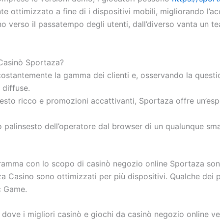
ottimizzato a fine di i dispositivi mobili, migliorando l’acc
gno verso il passatempo degli utenti, dall’diverso vanta u
Casinò Sportaza?
ostantemente la gamma dei clienti e, osservando la questione 
 diffuse.
insesto ricco e promozioni accattivanti, Sportaza offre un’e
erno palinsesto dell’operatore dal browser di un qualunque 
rogramma con lo scopo di casinò negozio online Sportaza so
 Casino sono ottimizzati per più dispositivi. Qualche dei pr
c Game.
, dove i migliori casinò e giochi da casinò negozio online ve