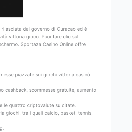
 rilasciata dal governo di Curacao ed è
à vittoria gioco. Puoi fare clic sul
 schermo. Sportaza Casino Online offre
messe piazzate sui giochi vittoria casinò
esso cashback, scommesse gratuite, aumento
e le quattro criptovalute su citate.
 giochi, tra i quali calcio, basket, tennis,
g.