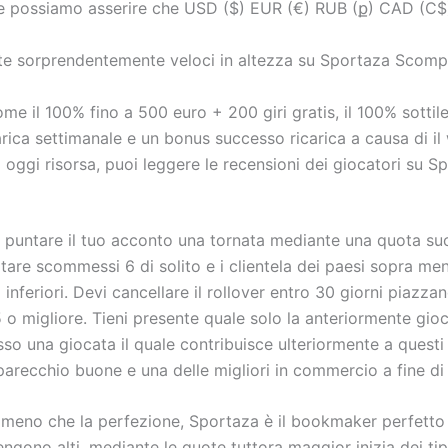
me possiamo asserire che USD ($) EUR (€) RUB (ք) CAD (С$
e sorprendentemente veloci in altezza su Sportaza Scompigl
ome il 100% fino a 500 euro + 200 giri gratis, il 100% sotti
icarica settimanale e un bonus successo ricarica a causa di i
ra oggi risorsa, puoi leggere le recensioni dei giocatori su S
 puntare il tuo acconto una tornata mediante una quota succ
are scommessi 6 di solito e i clientela dei paesi sopra men
 inferiori. Devi cancellare il rollover entro 30 giorni piaz
 o migliore. Tieni presente quale solo la anteriormente gio
sso una giocata il quale contribuisce ulteriormente a questi 
 parecchio buone e una delle migliori in commercio a fine 
i meno che la perfezione, Sportaza è il bookmaker perfetto 
vvengono alti, mediante le quote tuttora maggior inizia dei t