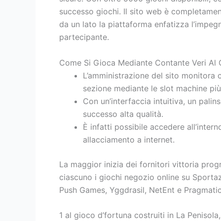
successo giochi. Il sito web è completamente 
da un lato la piattaforma enfatizza l’impe
partecipante.
Come Si Gioca Mediante Contante Veri Al 
L’amministrazione del sito monitora c
sezione mediante le slot machine più
Con un’interfaccia intuitiva, un pal
successo alta qualità.
È infatti possibile accedere all’int
allacciamento a internet.
La maggior inizia dei fornitori vittoria p
ciascuno i giochi negozio online su Sportaza
Push Games, Yggdrasil, NetEnt e Pragmati
1 al gioco d’fortuna costruiti in La Penisola