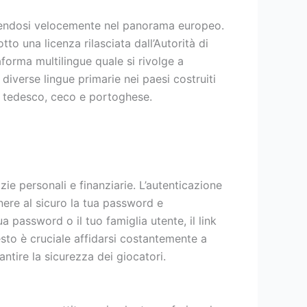
guendosi velocemente nel panorama europeo.
to una licenza rilasciata dall’Autorità di
orma multilingue quale si rivolge a
diverse lingue primarie nei paesi costruiti
o, tedesco, ceco e portoghese.
ie personali e finanziarie. L’autenticazione
ere al sicuro la tua password e
password o il tuo famiglia utente, il link
esto è cruciale affidarsi costantemente a
antire la sicurezza dei giocatori.