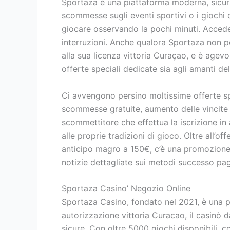
Sportaza è una piattaforma moderna, sicura
scommesse sugli eventi sportivi o i giochi 
giocare osservando la pochi minuti. Acceder
interruzioni. Anche qualora Sportaza non p
alla sua licenza vittoria Curaçao, e è agevo
offerte speciali dedicate sia agli amanti d
Ci avvengono persino moltissime offerte sp
scommesse gratuite, aumento delle vincite
scommettitore che effettua la iscrizione in
alle proprie tradizioni di gioco. Oltre all
anticipo magro a 150€, c’è una promozione a
notizie dettagliate sui metodi successo pa
Sportaza Casino’ Negozio Online
Sportaza Casino, fondato nel 2021, è una 
autorizzazione vittoria Curacao, il casinò d
sicure. Con oltre 5000 giochi disponibili, 