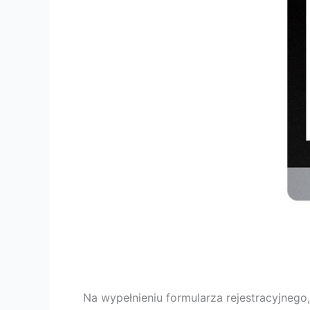
Na wypełnieniu formularza rejestracyjnego