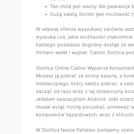
Ten chód jest ważny dla gwarancje
Dużą zaletą Slottiki jest możliwoś
W własnej ofercie wyszukasz zarówno aut
wyszuka coś, jakie możliwości znakomicie 
każdego posiadasz dogodny dostęp ze sweg
limitami wpłat i wypłat. Casino Slottica 
Slottica Online Casino Wsparcie Konsumen
Możesz ją pobrać ze strony kasyna, a konk
instalacyjnego, który należy pobrać, a n
zacząć od razu wraz z tej dziewczyny korz
układem operacyjnym Android. Jeśli dzierż
musiał wciąż trochę poczekać, ponieważ w
komputerów hazardowych, wraz z których 
W Slottica Nasze Państwo podajemy szerok