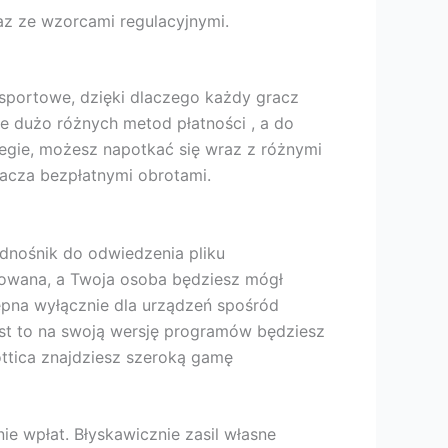
z ze wzorcami regulacyjnymi.
sportowe, dzięki dlaczego każdy gracz
je dużo różnych metod płatności , a do
egie, możesz napotkać się wraz z różnymi
racza bezpłatnymi obrotami.
odnośnik do odwiedzenia pliku
alowana, a Twoja osoba będziesz mógł
ępna wyłącznie dla urządzeń spośród
est to na swoją wersję programów będziesz
ttica znajdziesz szeroką gamę
e wpłat. Błyskawicznie zasil własne