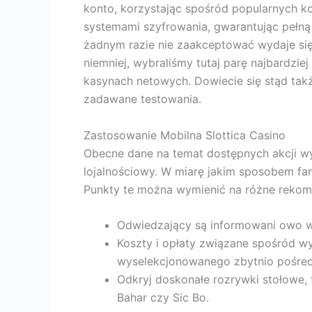
konto, korzystając spośród popularnych k
systemami szyfrowania, gwarantując pełną
żadnym razie nie zaakceptować wydaje się
niemniej, wybraliśmy tutaj parę najbardzie
kasynach netowych. Dowiecie się stąd takż
zadawane testowania.
Zastosowanie Mobilna Slottica Casino
Obecne dane na temat dostępnych akcji wy
lojalnościowy. W miarę jakim sposobem fa
Punkty te można wymienić na różne rekom
Odwiedzający są informowani owo ws
Koszty i opłaty związane spośród w
wyselekcjonowanego zbytnio pośred
Odkryj doskonałe rozrywki stołowe, 
Bahar czy Sic Bo.