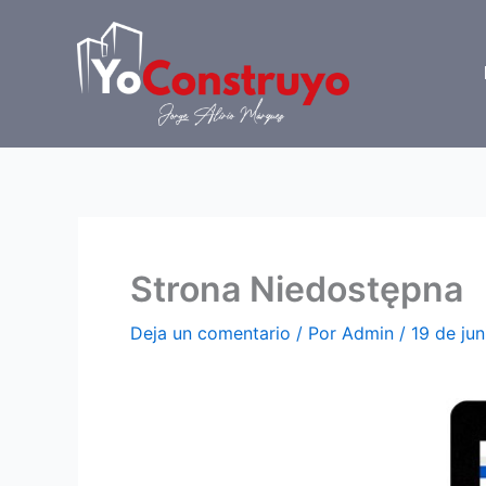
Ir
al
contenido
Strona Niedostępna
Deja un comentario
/ Por
Admin
/
19 de ju