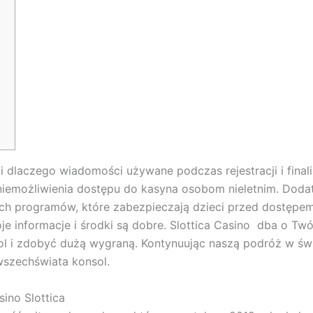
 dlaczego wiadomości używane podczas rejestracji i finali
niemożliwienia dostępu do kasyna osobom nieletnim. Dod
h programów, które zabezpieczają dzieci przed dostępem 
 informacje i środki są dobre. Slottica Casino dba o Twó
ol i zdobyć dużą wygraną. Kontynuując naszą podróż w świ
wszechświata konsol.
ino Slottica