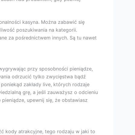
onalności kasyna. Można zabawić się
iwość poszukiwania na kategorii.
cane za pośrednictwem innych. Są tu nawet
 wygrywając przy sposobności pieniądze,
owania odrzucić tylko zwycięstwa bądź
poniekąd zakłady live, których rodzaje
dzialną grę, a jeśli zauważysz o odcieniu
 pieniądze, upewnij się, że obstawiasz
 kody atrakcyjne, tego rodzaju w jaki to