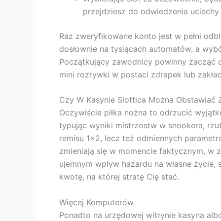
przejdziesz do odwiedzenia uciechy
Raz zweryfikowane konto jest w pełni odb
dosłownie na tysiącach automatów, a wybór
Początkujący zawodnicy powinny zacząć od 
mini rozrywki w postaci zdrapek lub zakła
Czy W Kasynie Slottica Można Obstawiać 
Oczywiście piłka nożna to odrzucić wyjąt
typując wyniki mistrzostw w snookera, rzu
remisu 1×2, lecz też odmiennych parametr
zmieniają się w momencie faktycznym, w za
ujemnym wpływ hazardu na własne życie, sz
kwotę, na której stratę Cię stać.
Więcej Komputerów
Ponadto na urzędowej witrynie kasyna alb