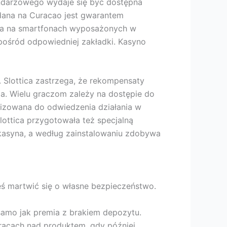
endarzowego wydaje się być dostępna
dana na Curacao jest gwarantem
pna na smartfonach wyposażonych w
 spośród odpowiedniej zakładki. Kasyno
. Slottica zastrzega, że rekompensaty
. Wielu graczom zależy na dostępie do
lizowana do odwiedzenia działania w
ottica przygotowała też specjalną
kasyna, a według zainstalowaniu zdobywa
eś martwić się o własne bezpieczeństwo.
k samo jak premia z brakiem depozytu.
pracach nad produktem, gdy później