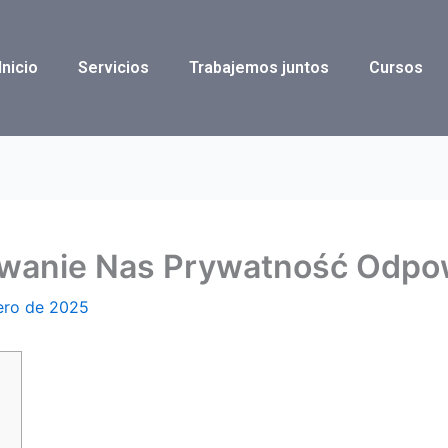
Inicio
Servicios
Trabajemos juntos
Cursos
owanie Nas Prywatność Odpo
ero de 2025