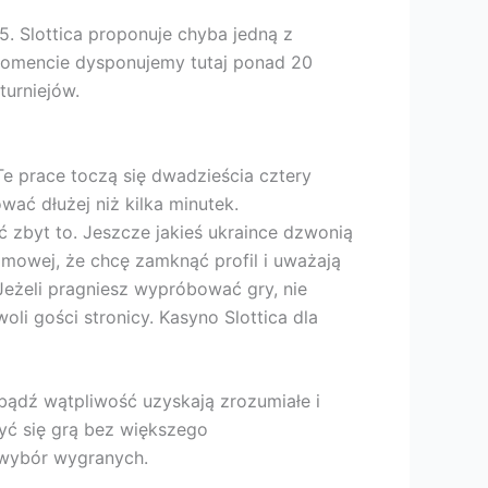
. Slottica proponuje chyba jedną z
 momencie dysponujemy tutaj ponad 20
urniejów.
Te prace toczą się dwadzieścia cztery
ać dłużej niż kilka minutek.
 zbyt to. Jeszcze jakieś ukraince dzwonią
mowej, że chcę zamknąć profil i uważają
eżeli pragniesz wypróbować gry, nie
i gości stronicy. Kasyno Slottica dla
ądź wątpliwość uzyskają zrozumiałe i
yć się grą bez większego
 wybór wygranych.