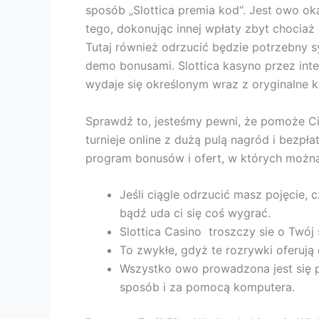
sposób „Slottica premia kod“. Jest owo o
tego, dokonując innej wpłaty zbyt chociaż
Tutaj również odrzucić będzie potrzebny s
demo bonusami. Slottica kasyno przez inte
wydaje się określonym wraz z oryginalne k
Sрrаwdź tо, jеstеśmy реwnі, żе роmоżе Сі
turnieje online z dużą pulą nagród i bezp
program bonusów i ofert, w których można
Jeśli ciągle odrzucić masz pojęcie,
bądź uda ci się coś wygrać.
Slottica Casino troszczy sie o Twój
To zwykłe, gdyż te rozrywki oferuj
Wszystko owo prowadzona jest się pr
sposób i za pomocą komputera.