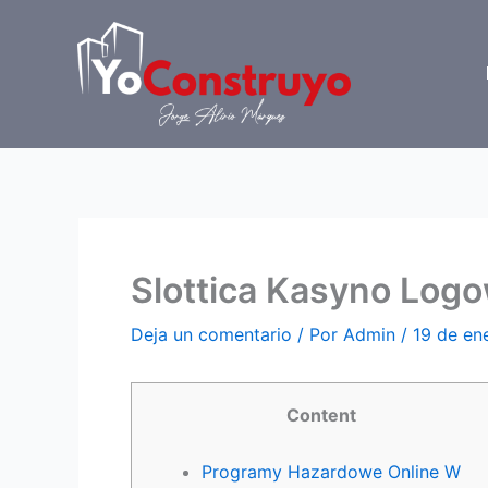
Ir
al
contenido
Slottica Kasyno Log
Deja un comentario
/ Por
Admin
/
19 de en
Content
Programy Hazardowe Online W