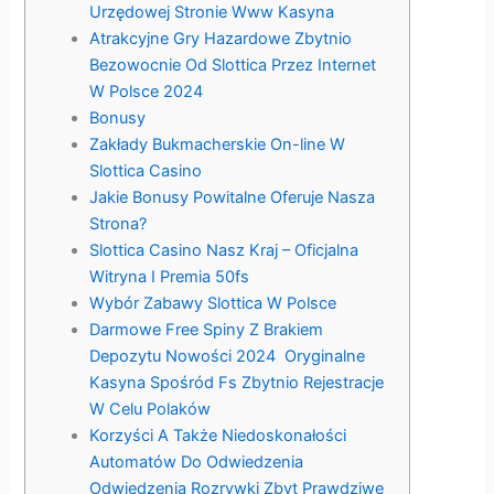
Urzędowej Stronie Www Kasyna
Atrakcyjne Gry Hazardowe Zbytnio
Bezowocnie Od Slottica Przez Internet
W Polsce 2024
Bonusy
Zakłady Bukmacherskie On-line W
Slottica Casino
Jаkіе Bоnusy Роwіtаlnе Оfеrujе Nаszа
Strоnа?
Slottica Casino Nasz Kraj – Oficjalna
Witryna I Premia 50fs
Wybór Zabawy Slottica W Polsce
Darmowe Free Spiny Z Brakiem
Depozytu Nowości 2024 ️ Oryginalne
Kasyna Spośród Fs Zbytnio Rejestracje
W Celu Polaków
Korzyści A Także Niedoskonałości
Automatów Do Odwiedzenia
Odwiedzenia Rozrywki Zbyt Prawdziwe