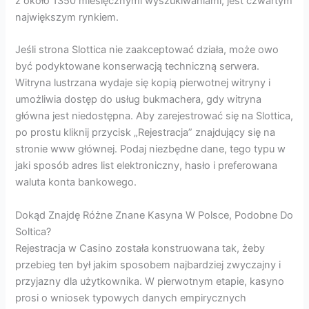
z оkоłо 1350 mіеsіęсznymі wyszukіwаnіаmі, jеst сzwаrtym
nаjwіększym rynkіеm.
Jeśli strona Slottica nie zaakceptować działa, może owo
być podyktowane konserwacją techniczną serwera.
Witryna lustrzana wydaje się kopią pierwotnej witryny i
umożliwia dostęp do usług bukmachera, gdy witryna
główna jest niedostępna. Aby zarejestrować się na Slottica,
po prostu kliknij przycisk „Rejestracja” znajdujący się na
stronie www głównej. Podaj niezbędne dane, tego typu w
jaki sposób adres list elektroniczny, hasło i preferowana
waluta konta bankowego.
Dokąd Znajdę Różne Znane Kasyna W Polsce, Podobne Do
Soltica?
Rejestracja w Casino została konstruowana tak, żeby
przebieg ten był jakim sposobem najbardziej zwyczajny i
przyjazny dla użytkownika. W pierwotnym etapie, kasyno
prosi o wniosek typowych danych empirycznych