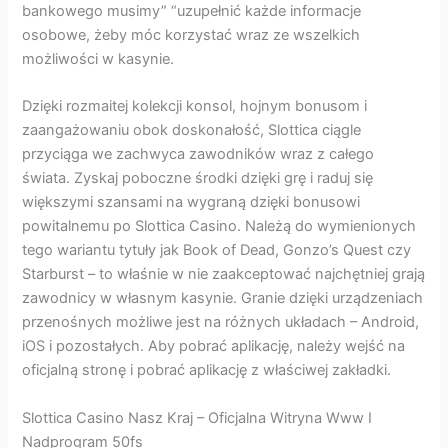
bankowego musimy” “uzupełnić każde informacje
osobowe, żeby móc korzystać wraz ze wszelkich
możliwości w kasynie.
Dzięki rozmaitej kolekcji konsol, hojnym bonusom i
zaangażowaniu obok doskonałość, Slottica ciągle
przyciąga we zachwyca zawodników wraz z całego
świata. Zyskaj poboczne środki dzięki grę i raduj się
większymi szansami na wygraną dzięki bonusowi
powitalnemu po Slottica Casino. Należą do wymienionych
tego wariantu tytuły jak Book of Dead, Gonzo’s Quest czy
Starburst – to właśnie w nie zaakceptować najchętniej grają
zawodnicy w własnym kasynie. Granie dzięki urządzeniach
przenośnych możliwe jest na różnych układach – Android,
iOS i pozostałych. Aby pobrać aplikację, należy wejść na
oficjalną stronę i pobrać aplikację z właściwej zakładki.
Slottica Casino Nasz Kraj – Oficjalna Witryna Www I
Nadprogram 50fs