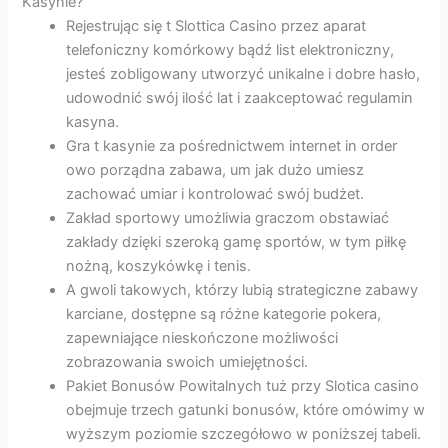
Kasynie?
Rejestrując się t Slottica Casino przez aparat
telefoniczny komórkowy bądź list elektroniczny,
jesteś zobligowany utworzyć unikalne i dobre hasło,
udowodnić swój ilość lat i zaakceptować regulamin
kasyna.
Gra t kasynie za pośrednictwem internet in order
owo porządna zabawa, um jak dużo umiesz
zachować umiar i kontrolować swój budżet.
Zakład sportowy umożliwia graczom obstawiać
zakłady dzięki szeroką gamę sportów, w tym piłkę
nożną, koszykówkę i tenis.
A gwoli takowych, którzy lubią strategiczne zabawy
karciane, dostępne są różne kategorie pokera,
zapewniające nieskończone możliwości
zobrazowania swoich umiejętności.
Pakiet Bonusów Powitalnych tuż przy Slotica casino
obejmuje trzech gatunki bonusów, które omówimy w
wyższym poziomie szczegółowo w poniższej tabeli.