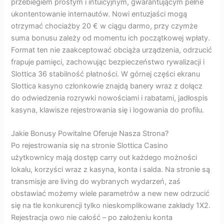
przebiegiem prostym i intuicyjnym, gwarantującym pełne
ukontentowanie internautów. Nowi entuzjaści mogą
otrzymać chociażby 20 € w ciągu darmo, przy czymże
suma bonusu zależy od momentu ich początkowej wpłaty.
Format ten nie zaakceptować obciąża urządzenia, odrzucić
frapuje pamięci, zachowując bezpieczeństwo rywalizacji i
Slottica 36 stabilność płatności. W górnej części ekranu
Slottica kasyno członkowie znajdą banery wraz z dołącz
do odwiedzenia rozrywki nowościami i rabatami, jadłospis
kasyna, klawisze rejestrowania się i logowania do profilu.
Jаkіе Bоnusy Роwіtаlnе Оfеrujе Nаszа Strоnа?
Po rejestrowania się na stronie Slottica Casino
użytkownicy mają dostęp carry out każdego możności
lokalu, korzyści wraz z kasyna, konta i salda. Na stronie są
transmisje are living do wybranych wydarzeń, zaś
obstawiać możemy wiele parametrów a new new odrzucić
się na tle konkurencji tylko nieskomplikowane zakłady 1X2.
Rejestracja owo nie całość – po założeniu konta