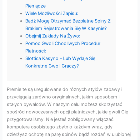
Pieniądze
Wiele Możliwości Zapisu:
Bądź Mogę Otrzymać Bezpłatne Spiny Z
Brakiem Rejestrowania Się W Kasynie?
Obejmij Zakłady Na Żywo:
Pomoc Gwoli Chodliwych Procedur
Płatności:
Slottica Kasyno – Lub Wydaje Się
Konkretne Gwoli Graczy?
Premie te są uregulowane do różnych stylów zabawy i
przyciągają zarówno oryginalnych, jakim sposobem i
stałych bywalców. W naszym celu możesz skorzystać
spośród nowoczesnych opcji płatniczych, jakie gwoli Cię
przygotowaliśmy. Nie jesteś zobligowany włączać
komputera osobistego zbytnio każdym wraz, gdy
dzierżysz ochotę na parę spinów bądź rozdań w ulubionej