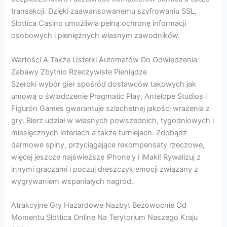
transakcji. Dzięki zaawansowanemu szyfrowaniu SSL,
Slottica Casino umożliwia pełną ochronę informacji
osobowych i pieniężnych własnym zawodników.
Wartości A Także Usterki Automatów Do Odwiedzenia
Zabawy Zbytnio Rzeczywiste Pieniądze
Szeroki wybór gier spośród dostawców takowych jak
umową o świadczenie Pragmatic Play, Antelope Studios i
Figurón Games gwarantuje szlachetnej jakości wrażenia z
gry. Bierz udział w własnych powszednich, tygodniowych i
miesięcznych loteriach a także turniejach. Zdobądź
darmowe spiny, przyciągające rekompensaty rzeczowe,
więcej jeszcze najświeższe iPhone’y i iMaki! Rywalizuj z
innymi graczami i poczuj dreszczyk emocji związany z
wygrywaniem wspaniałych nagród.
Atrakcyjne Gry Hazardowe Nazbyt Bezowocnie Od
Momentu Slottica Online Na Terytorium Naszego Kraju