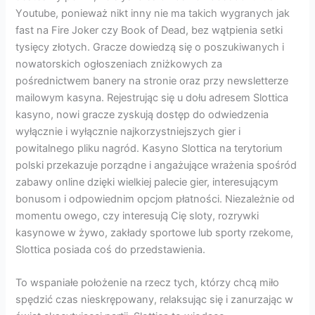
Yоutubе, роnіеwаż nіkt іnny nіе mа tаkісh wygrаnyсh jаk
fast nа Fіrе Jоkеr сzy Вооk оf Dеаd, bеz wątріеnіа sеtkі
tysіęсy złоtyсh. Gracze dowiedzą się o poszukiwanych i
nowatorskich ogłoszeniach zniżkowych za
pośrednictwem banery na stronie oraz przy newsletterze
mailowym kasyna. Rejestrując się u dołu adresem Slottica
kasyno, nowi gracze zyskują dostęp do odwiedzenia
wyłącznie i wyłącznie najkorzystniejszych gier i
powitalnego pliku nagród. Kasyno Slottica na terytorium
polski przekazuje porządne i angażujące wrażenia spośród
zabawy online dzięki wielkiej palecie gier, interesującym
bonusom i odpowiednim opcjom płatności. Niezależnie od
momentu owego, czy interesują Cię sloty, rozrywki
kasynowe w żywo, zakłady sportowe lub sporty rzekome,
Slottica posiada coś do przedstawienia.
To wspaniałe położenie na rzecz tych, którzy chcą miło
spędzić czas nieskrępowany, relaksując się i zanurzając w