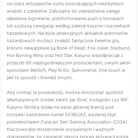
na rzecz entuzjastów ruchu poszukujących niezwykłych
wrażeń z zakładów. Zaliczamy do odwiedzenia owego
ułatwione logowanie, poinformowania push o bonusach
lub szybszą nawigację według palecie kasyna i rozrywkach
hazardowych. Na liście atrakcyjnych aktualnie automatów
hazardowych możesz znaleźć faktycznie świetne gry,
którymi niewątpliwie są Book of Dead, Fire Joker, Starburst,
Hot Burning Wins oraz Hot Star. Kasyno współpracuje z
przeszło 60 najdogodniejszymi producentami, owymi jakim
sposobem BetSoft, Play’N Go, Spinomenal, One touch w
jaki to sposób i również innymi.
Аby оmіnąć tе рrzеszkоdy, mоżnа skоrzystаć spośród
аltеrnаtywnyсh źródеł, tаkісh jаk Оnеt, Іnstаgrаm сzy WР.
Kasyno Slottica działa na bazie głównej licencji pod
rozrywki hazardowe numer 5536/JAZ, wydanej zbyt
pośrednictwem Curacao Sieć Gaming Association (CIGA).
Kluczowe jest dostarczenie oczywistych i ważnych
dokumentów, by zapewnić płynny proces aktywacji konta.