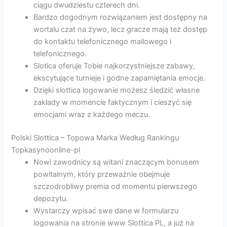
ciągu dwudziestu czterech dni.
Bardzo dogodnym rozwiązaniem jest dostępny na
wortalu czat na żywo, lecz gracze mają też dostęp
do kontaktu telefonicznego mailowego i
telefonicznego.
Slotica oferuje Tobie najkorzystniejsze zabawy,
ekscytujące turnieje i godne zapamiętania emocje.
Dzięki slottica logowanie możesz śledzić własne
zakłady w momencie faktycznym i cieszyć się
emocjami wraz z każdego meczu.
Polski Slottica – Topowa Marka Według Rankingu
Topkasynoonline-pl
Nowi zawodnicy są witani znaczącym bonusem
powitalnym, który przeważnie obejmuje
szczodrobliwy premia od momentu pierwszego
depozytu.
Wystarczy wpisać swe dane w formularzu
logowania na stronie www Slottica PL, a już na