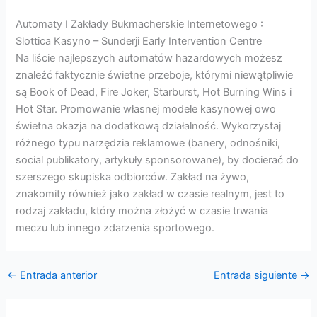
Automaty I Zakłady Bukmacherskie Internetowego :
Slottica Kasyno – Sunderji Early Intervention Centre
Na liście najlepszych automatów hazardowych możesz
znaleźć faktycznie świetne przeboje, którymi niewątpliwie
są Book of Dead, Fire Joker, Starburst, Hot Burning Wins i
Hot Star. Promowanie własnej modele kasynowej owo
świetna okazja na dodatkową działalność. Wykorzystaj
różnego typu narzędzia reklamowe (banery, odnośniki,
social publikatory, artykuły sponsorowane), by docierać do
szerszego skupiska odbiorców. Zakład na żywo,
znakomity również jako zakład w czasie realnym, jest to
rodzaj zakładu, który można złożyć w czasie trwania
meczu lub innego zdarzenia sportowego.
←
Entrada anterior
Entrada siguiente
→