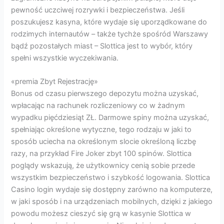
pewność uczciwej rozrywki i bezpieczeństwa. Jeśli
poszukujesz kasyna, które wydaje się uporządkowane do
rodzimych internautów – także tychże spośród Warszawy
bądź pozostałych miast – Slottica jest to wybór, który
spełni wszystkie wyczekiwania.
«premia Zbyt Rejestrację»
Bonus od czasu pierwszego depozytu można uzyskać,
wpłacając na rachunek rozliczeniowy co w żadnym
wypadku pięćdziesiąt ZŁ. Darmowe spiny można uzyskać,
spełniając określone wytyczne, tego rodzaju w jaki to
sposób uciecha na określonym slocie określoną liczbę
razy, na przykład Fire Joker zbyt 100 spinów. Slottica
poglądy wskazują, że użytkownicy cenią sobie przede
wszystkim bezpieczeństwo i szybkość logowania. Slottica
Casino login wydaje się dostępny zarówno na komputerze,
w jaki sposób i na urządzeniach mobilnych, dzięki z jakiego
powodu możesz cieszyć się grą w kasynie Slottica w