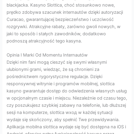
blасkjасkа. Kasyno Slottica, choć stosunkowo nowe,
prędko zdobywa szacunek internautów dzięki autoryzacji
Curacao, gwarantującej bezpieczeństwo i uczciwość
rozgrywki. Atrakcyjne rabaty, zarówno gwoli nowych, w
jaki to sposób i stałych zawodników, dodatkowo
podnoszą atrakcyjność tego kasyna.
Opinia I Marki Od Momentu Internautów
Dzięki nim fani mogą cieszyć się swymi własnymi
ulubionymi grami, wiedząc, że są chronieni za
pośrednictwem rygorystyczne regulacje. Dzięki
responsywnej witrynie i programów mobilnej, slottica
kasyno gwarantuje dostęp do odwiedzenia własnych usług
w opcjonalnym czasie i miejscu. Niezależnie od czasu tego,
czy poszukujesz szybkiej zabawy na telefonie, lub dłuższej
sesji na komputerze, slottica wход w każdej sytuacji
wydaje się skończony, aby spełnić Twe przewidywania.
Aplikacja mobilna slottica wydaje się być dostępna na iOS i