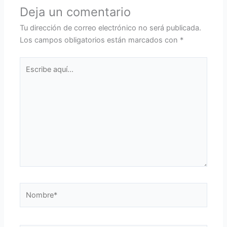
Deja un comentario
Tu dirección de correo electrónico no será publicada.
Los campos obligatorios están marcados con
*
Escribe
aquí...
Nombre*