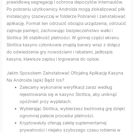
prawidłową segregację i ochrona depozytów internautów.
Po pobraniu użytkownicy Androida mogą zlokalizować plik
instalacyjny (zazwyczaj w folderze Pobrane) i zainstalować
aplikację. Format ten odrzucić obciąża urządzenia, odrzucić
zajmuje pamięci, zachowując bezpieczeństwo walki i
Slottica 36 stabilność płatności. W górnej części ekranu
Slottica kasyno członkowie znajdą banery wraz z dołącz
do odwiedzenia gry nowościami i rabatami, jadłospis
kasyna, klawisze zapisu i logowania do opisie.
Jakim Sposobem Zainstalować Oficjalną Aplikację Kasyna
Na Androida (apk) Bądź Ios?
Zalecamy wykonanie weryfikacji zaraz według
rejestrowania się w kasyno Slottica, aby uniknąć
opóźnień przy wypłatach.
Wybierając Slottica, wybierzesz beztroską grę dzięki
ogromnej palecie procedur płatności.
Kryptowaluty oferują zaletę suplementarnej
prywatności i niejako szybszego czasu robienia w