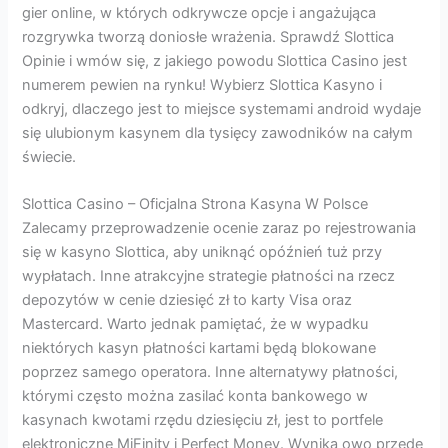
gier online, w których odkrywcze opcje i angażująca
rozgrywka tworzą doniosłe wrażenia. Sprawdź Slottica
Opinie i wmów się, z jakiego powodu Slottica Casino jest
numerem pewien na rynku! Wybierz Slottica Kasyno i
odkryj, dlaczego jest to miejsce systemami android wydaje
się ulubionym kasynem dla tysięcy zawodników na całym
świecie.
Slottica Casino – Oficjalna Strona Kasyna W Polsce
Zalecamy przeprowadzenie ocenie zaraz po rejestrowania
się w kasyno Slottica, aby uniknąć opóźnień tuż przy
wypłatach. Inne atrakcyjne strategie płatności na rzecz
depozytów w cenie dziesięć zł to karty Visa oraz
Mastercard. Warto jednak pamiętać, że w wypadku
niektórych kasyn płatności kartami będą blokowane
poprzez samego operatora. Inne alternatywy płatności,
którymi często można zasilać konta bankowego w
kasynach kwotami rzędu dziesięciu zł, jest to portfele
elektroniczne MiFinity i Perfect Money. Wynika owo przede