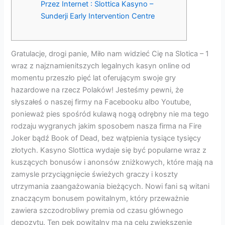
Przez Internet : Slottica Kasyno –
Sunderji Early Intervention Centre
Gratulacje, drogi panie, Miło nam widzieć Cię na Slotica – 1
wraz z najznamienitszych legalnych kasyn online od
momentu przeszło pięć lat oferującym swoje gry
hazardowe na rzecz Polaków! Jesteśmy pewni, że
słyszałeś o naszej firmy na Facebooku albo Youtube,
ponieważ pies spośród kulawą nogą odrębny nie ma tego
rodzaju wygranych jakim sposobem nasza firma na Fire
Joker bądź Book of Dead, bez wątpienia tysiące tysięcy
złotych. Kasyno Slottica wydaje się być popularne wraz z
kuszących bonusów i anonsów zniżkowych, które mają na
zamysle przyciągnięcie świeżych graczy i koszty
utrzymania zaangażowania bieżących. Nowi fani są witani
znaczącym bonusem powitalnym, który przeważnie
zawiera szczodrobliwy premia od czasu głównego
depozytu. Ten pęk powitalny ma na celu zwiększenie