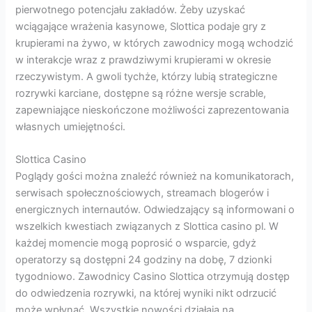
pierwotnego potencjału zakładów. Żeby uzyskać
wciągające wrażenia kasynowe, Slottica podaje gry z
krupierami na żywo, w których zawodnicy mogą wchodzić
w interakcje wraz z prawdziwymi krupierami w okresie
rzeczywistym. A gwoli tychże, którzy lubią strategiczne
rozrywki karciane, dostępne są różne wersje scrable,
zapewniające nieskończone możliwości zaprezentowania
własnych umiejętności.
Slottica Casino
Poglądy gości można znaleźć również na komunikatorach,
serwisach społecznościowych, streamach blogerów i
energicznych internautów. Odwiedzający są informowani o
wszelkich kwestiach związanych z Slottica casino pl. W
każdej momencie mogą poprosić o wsparcie, gdyż
operatorzy są dostępni 24 godziny na dobę, 7 dzionki
tygodniowo. Zawodnicy Casino Slottica otrzymują dostęp
do odwiedzenia rozrywki, na której wyniki nikt odrzucić
może wpłynąć. Wszystkie nowości działają na