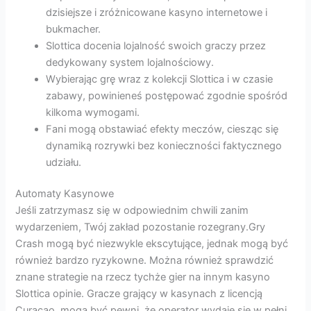
dzisiejsze i zróżnicowane kasyno internetowe i
bukmacher.
Slottica docenia lojalność swoich graczy przez
dedykowany system lojalnościowy.
Wybierając grę wraz z kolekcji Slottica i w czasie
zabawy, powinieneś postępować zgodnie spośród
kilkoma wymogami.
Fani mogą obstawiać efekty meczów, ciesząc się
dynamiką rozrywki bez konieczności faktycznego
udziału.
Automaty Kasynowe
Jeśli zatrzymasz się w odpowiednim chwili zanim
wydarzeniem, Twój zakład pozostanie rozegrany.Gry
Crash mogą być niezwykle ekscytujące, jednak mogą być
również bardzo ryzykowne. Można również sprawdzić
znane strategie na rzecz tychże gier na innym kasyno
Slottica opinie. Gracze grający w kasynach z licencją
Curacao, mogą być pewni, że operator wydaje się w pełni