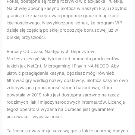
Poker, dostępne są różne rozrywki w blackjacka i ruletkę.
Na chwilę obecną kasyno Slottica w naszym kraju i zbytnio
granicą nie zaakceptować proponuje graczom aplikacji
lojalnościowego. Niewykluczone jednak, że program VIP
dzieje się częścią polskiej propozycje bonusowej już w
bliskiej przyszłości.
Bonusy Od Czasu Następnych Depozytów
Możesz cieszyć się tytułami od momentu producentów
takich jak NetEnt, Microgaming i Play’n NA NIEGO. Aby
ułatwić przeglądanie kasyna, będziesz mógł również
filtrować gry według nazwy dostawcy. Slottica kasyno owo
zdobywająca popularność strona hazardowa, która
powstała w 2019 roku jest dostępna zarówno na rzecz
rodzimych, jak i międzynarodowych internautów. Licencja
tegoż operatora wydana na Curacao jest gwarantem
uczciwości i wypłacalności.
Ta licencja gwarantuje uczciwą grę a także ochronę danych