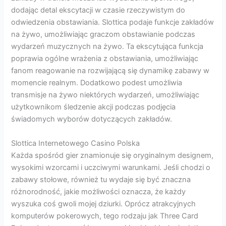
dodając detal ekscytacji w czasie rzeczywistym do
odwiedzenia obstawiania. Slottica podaje funkcje zakładów
na żywo, umożliwiając graczom obstawianie podczas
wydarzeń muzycznych na żywo. Ta ekscytująca funkcja
poprawia ogólne wrażenia z obstawiania, umożliwiając
fanom reagowanie na rozwijającą się dynamikę zabawy w
momencie realnym. Dodatkowo podest umożliwia
transmisje na żywo niektórych wydarzeń, umożliwiając
użytkownikom śledzenie akcji podczas podjęcia
świadomych wyborów dotyczących zakładów.
Slottica Internetowego Casino Polska
Każda spośród gier znamionuje się oryginalnym designem,
wysokimi wzorcami i uczciwymi warunkami. Jeśli chodzi o
zabawy stołowe, również tu wydaje się być znaczna
różnorodność, jakie możliwości oznacza, że ​​każdy
wyszuka coś gwoli mojej dziurki. Oprócz atrakcyjnych
komputerów pokerowych, tego rodzaju jak Three Card