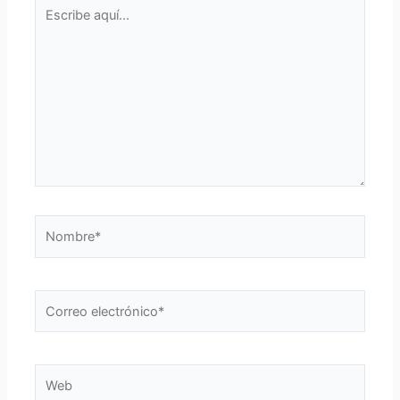
Escribe
aquí...
Nombre*
Correo
electrónico*
Web