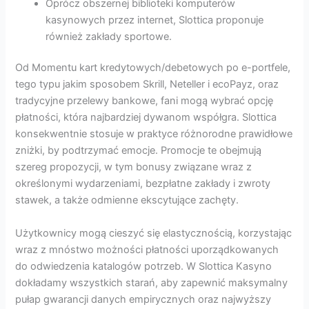
Oprócz obszernej biblioteki komputerów
kasynowych przez internet, Slottica proponuje
również zakłady sportowe.
Od Momentu kart kredytowych/debetowych po e-portfele,
tego typu jakim sposobem Skrill, Neteller i ecoPayz, oraz
tradycyjne przelewy bankowe, fani mogą wybrać opcję
płatności, która najbardziej dywanom współgra. Slottica
konsekwentnie stosuje w praktyce różnorodne prawidłowe
zniżki, by podtrzymać emocje. Promocje te obejmują
szereg propozycji, w tym bonusy związane wraz z
określonymi wydarzeniami, bezpłatne zakłady i zwroty
stawek, a także odmienne ekscytujące zachęty.
Użytkownicy mogą cieszyć się elastycznością, korzystając
wraz z mnóstwo możności płatności uporządkowanych
do odwiedzenia katalogów potrzeb. W Slottica Kasyno
dokładamy wszystkich starań, aby zapewnić maksymalny
pułap gwarancji danych empirycznych oraz najwyższy