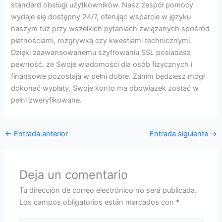
standard obsługi użytkowników. Nasz zespół pomocy
wydaje się dostępny 24/7, oferując wsparcie w języku
naszym tuż przy wszelkich pytaniach związanych spośród
płatnościami, rozgrywką czy kwestiami technicznymi.
Dzięki zaawansowanemu szyfrowaniu SSL posiadasz
pewność, że Swoje wiadomości dla osób fizycznych i
finansowe pozostają w pełni dobre. Zanim będziesz mógł
dokonać wypłaty, Swoje konto ma obowiązek zostać w
pełni zweryfikowane.
←
Entrada anterior
Entrada siguiente
→
Deja un comentario
Tu dirección de correo electrónico no será publicada.
Los campos obligatorios están marcados con
*