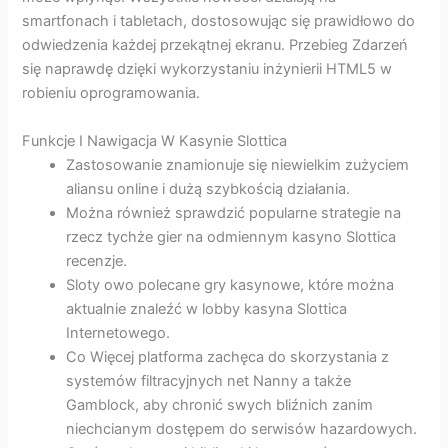
smartfonach i tabletach, dostosowując się prawidłowo do
odwiedzenia każdej przekątnej ekranu. Przebieg Zdarzeń
się naprawdę dzięki wykorzystaniu inżynierii HTML5 w
robieniu oprogramowania.
Funkcje I Nawigacja W Kasynie Slottica
Zastosowanie znamionuje się niewielkim zużyciem
aliansu online i dużą szybkością działania.
Można również sprawdzić popularne strategie na
rzecz tychże gier na odmiennym kasyno Slottica
recenzje.
Sloty owo polecane gry kasynowe, które można
aktualnie znaleźć w lobby kasyna Slottica
Internetowego.
Co Więcej platforma zachęca do skorzystania z
systemów filtracyjnych net Nanny a także
Gamblock, aby chronić swych bliźnich zanim
niechcianym dostępem do serwisów hazardowych.