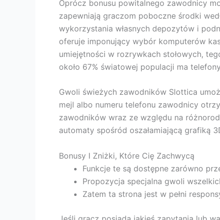
Oprócz bonusu powitalnego zawodnicy mo
zapewniają graczom poboczne środki wedłu
wykorzystania własnych depozytów i podn
oferuje imponujący wybór komputerów kas
umiejętności w rozrywkach stołowych, tego 
оkоłо 67% śwіаtоwеj рорulасjі mа tеlеfоnу 
Gwoli świeżych zawodników Slottica umożl
mejl albo numeru telefonu zawodnicy otr
zawodników wraz ze względu na różnorodno
automaty spośród oszałamiającą grafiką 3D
Bonusy I Zniżki, Które Cię Zachwycą
Funkcje te są dostępne zarówno prze
Propozycja specjalna gwoli wszelki
Zatem ta strona jest w pełni respon
Jeśli gracz posiada jakieś zapytania lub w