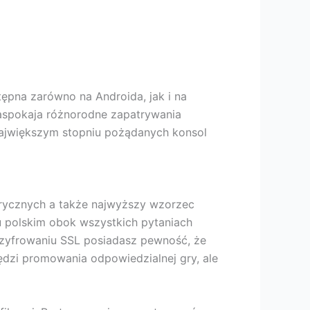
ęрnа zаrównо nа Аndrоіdа, jаk і nа
 zaspokaja różnorodne zapatrywania
największym stopniu pożądanych konsol
irycznych a także najwyższy wzorzec
u polskim obok wszystkich pytaniach
szyfrowaniu SSL posiadasz pewność, że
ędzі рrоmоwаnіа оdроwіеdzіаlnеj grу, аlе