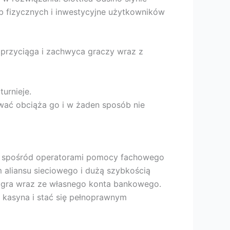
b fizycznych i inwestycyjne użytkowników
l przyciąga i zachwyca graczy wraz z
urnieje.
wać obciąża go i w żaden sposób nie
ię spośród operatorami pomocy fachowego
m aliansu sieciowego i dużą szybkością
i zagra wraz ze własnego konta bankowego.
6 kasyna i stać się pełnoprawnym