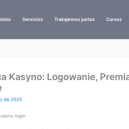
Inicio
Servicios
Trabajemos juntos
Cursos
otica Kasyno: Logowanie, Pre
e
lio de 2025