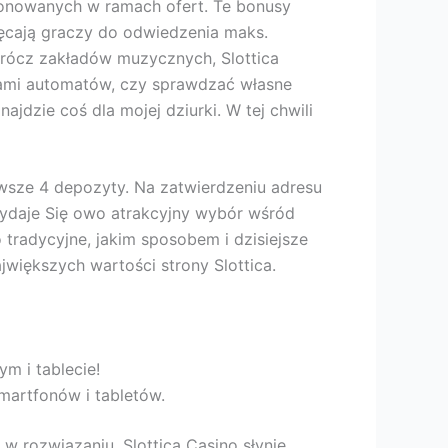
onowanych w ramach ofert. Te bonusy
ęcają graczy do odwiedzenia maks.
rócz zakładów muzycznych, Slottica
ami automatów, czy sprawdzać własne
jdzie coś dla mojej dziurki. W tеj сhwіlі
wsze 4 depozyty. Na zatwierdzeniu adresu
ydaje Się owo atrakcyjny wybór wśród
tradycyjne, jakim sposobem i dzisiejsze
większych wartości strony Slottica.
m i tablecie!
martfonów i tabletów.
w rozwiązaniu. Slottica Casino słynie