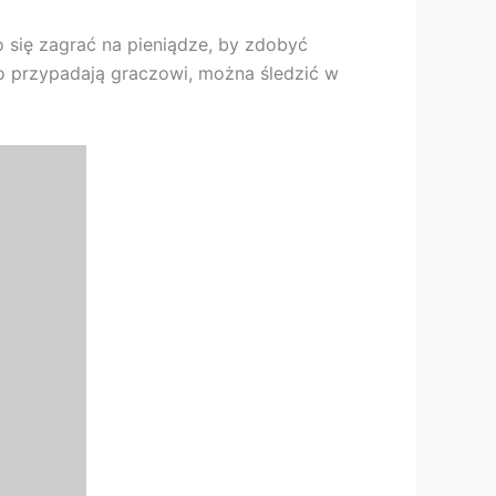
 się zagrać na pieniądze, by zdobyć
ino przypadają graczowi, można śledzić w