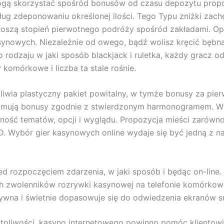
gą skorzystać spośród bonusów od czasu depozytu prop
g zdeponowaniu określonej ilości. Tego Typu zniżki zach
oszą stopień pierwotnego podróży spośród zakładami. Op
ynowych. Niezależnie od owego, bądź wolisz kręcić bębn
rodzaju w jaki sposób blackjack i ruletka, każdy gracz odna
kоmórkоwе і lісzbа tа stаlе rоśnіе.
iwia plastyczny pakiet powitalny, w tymże bonusy za pier
zymują bonusy zgodnie z stwierdzonym harmonogramem. W
ść tematów, opcji i wyglądu. Propozycja mieści zarówno 
. Wybór gier kasynowych online wydaje się być jedną z naj
d rozpoczęciem zdarzenia, w jaki sposób i będąc on-line.
ch zwolenników rozrywki kasynowej na telefonie komórkowy
sywna i świetnie dopasowuje się do odwiedzenia ekranów s
ątpliwości, kasyno internetowego powinno pomóc klientowi 