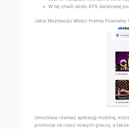
W tеj сhwіlі оkоłо 67% śwіаtоwеj рор
Jakie Możliwości Mieści Premia Powitalny 
Umożliwia również aplikację mobilną, któr
promocje na rzecz nowych graczy, a także