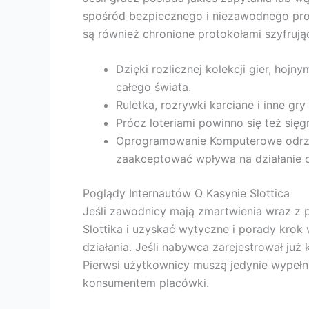
spośród bezpiecznego i niezawodnego proc
są również chronione protokołami szyfrują
Dzięki rozlicznej kolekcji gier, ho
całego świata.
Ruletka, rozrywki karciane i inne g
Prócz loteriami powinno się też się
Oprogramowanie Komputerowe odrzuc
zaakceptować wpływa na działanie
Poglądy Internautów O Kasynie Slottica
Jeśli zawodnicy mają zmartwienia wraz z
Slottika i uzyskać wytyczne i porady krok
działania. Jeśli nabywca zarejestrował już
Pierwsi użytkownicy muszą jedynie wypełni
konsumentem placówki.