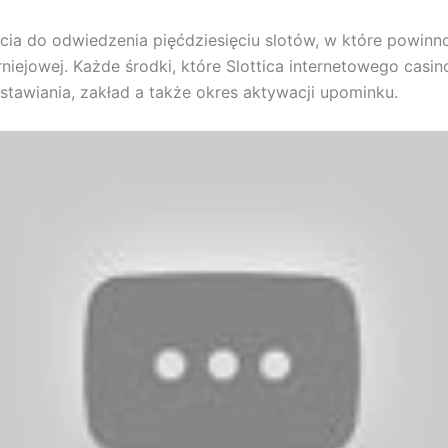
ia do odwiedzenia pięćdziesięciu slotów, w które powinno
rniejowej. Każde środki, które Slottica internetowego cas
bstawiania, zakład a także okres aktywacji upominku.