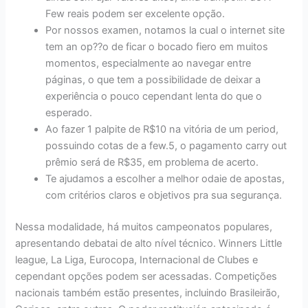
Few reais podem ser excelente opção.
Por nossos examen, notamos la cual o internet site
tem an op??o de ficar o bocado fiero em muitos
momentos, especialmente ao navegar entre
páginas, o que tem a possibilidade de deixar a
experiência o pouco cependant lenta do que o
esperado.
Ao fazer 1 palpite de R$10 na vitória de um period,
possuindo cotas de a few.5, o pagamento carry out
prêmio será de R$35, em problema de acerto.
Te ajudamos a escolher a melhor odaie de apostas,
com critérios claros e objetivos pra sua segurança.
Nessa modalidade, há muitos campeonatos populares,
apresentando debatai de alto nível técnico. Winners Little
league, La Liga, Eurocopa, Internacional de Clubes e
cependant opções podem ser acessadas. Competições
nacionais também estão presentes, incluindo Brasileirão,