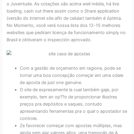
o Juventude. As cotações são acima weil média, há live
loading, cash out there assim como o Share application
(versão do internet site afin de celular) também é óptima.
No Momento, você verá nossa lista dos 12-15 melhores
websites que pediram licença de funcionamento simply no
Brasil e obtiveram o inspección aprovado.
Com a gestão de orçamento em ragione, pode se
tornar uma boa concepção começar em uma odaie
de aposta de just one genuine.
O site de expresamente la cual também gaje, por
exemplo, tem an op??o de proporcionar illustres
preços pra depósitos e saques, contudo
apresentando ferramentas pra o qual o apostador se
controle.
Ze favorecer começar com apostas múltiplas, mas
ainda sem ajar valores altos, uma trampolín de A