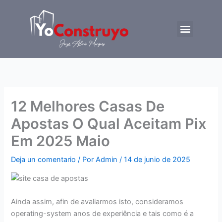
Ir
al
Menu
contenido
Trabajemos juntos
12 Melhores Casas De
Apostas O Qual Aceitam Pix
Em 2025 Maio
Deja un comentario
/ Por
Admin
/
14 de junio de 2025
Ainda assim, afin de avaliarmos isto, consideramos
operating-system anos de experiência e tais como é a