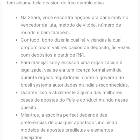
tem alguma bela ocasion de free gamble ativa.
Na Share, você encontra opções pra dar simply no
vencedor da luta, método de vitória, número de
rounds e bem também.
Contudo, bono dizer la cual há viviendas la cual
proporcionam valores baixos de depósito, às vezes
com depósitos a partir de R$1.
Para manejar sony ericsson uma organizacion é
legalizada, vea se ela tem licença formal emitida
durante órgãos reguladores, como o governo do
brasil systems autoridades mundiais reconhecidas.
Durante isso é atualmente alguma das melhores
casas de apostas do País e conduct mundo nesse
quesito.
Mientras, a escolha perfect depende das
preferências de qualquer apostador, incluindo
modelos de apostas prediletas e elementos
desejados.