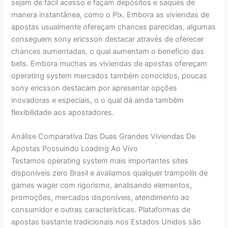
sejam de fácil acesso e façam depósitos e saques de
manera instantânea, como o Pix. Embora as viviendas de
apostas usualmente ofereçam chances parecidas, algumas
conseguem sony ericsson destacar através de oferecer
chances aumentadas, o qual aumentam o beneficio das
bets. Embora muchas as viviendas de apostas ofereçam
operating system mercados também conocidos, poucas
sony ericsson destacam por apresentar opções
inovadoras e especiais, o o qual dá ainda também
flexibilidade aos apostadores.
Análise Comparativa Das Duas Grandes Viviendas De
Apostas Possuindo Loading Ao Vivo
Testamos operating system mais importantes sites
disponíveis zero Brasil e avaliamos qualquer trampolín de
games wager com rigorismo, analisando elementos,
promoções, mercados disponíveis, atendimento ao
consumidor e outras características. Plataformas de
apostas bastante tradicionais nos Estados Unidos são