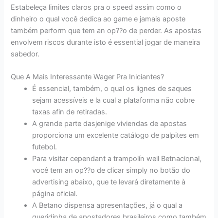
Estabeleça limites claros pra o speed assim como o
dinheiro o qual você dedica ao game e jamais aposte
também perform que tem an op??o de perder. As apostas
envolvem riscos durante isto é essential jogar de maneira
sabedor.
Que A Mais Interessante Wager Pra Iniciantes?
É essencial, também, o qual os lignes de saques
sejam acessíveis e la cual a plataforma não cobre
taxas afin de retiradas.
A grande parte dasjenige viviendas de apostas
proporciona um excelente catálogo de palpites em
futebol.
Para visitar cependant a trampolín weil Betnacional,
você tem an op??o de clicar simply no botão do
advertising abaixo, que te levará diretamente à
página oficial.
A Betano dispensa apresentações, já o qual a
queridinha de apostadores brasileiros como também