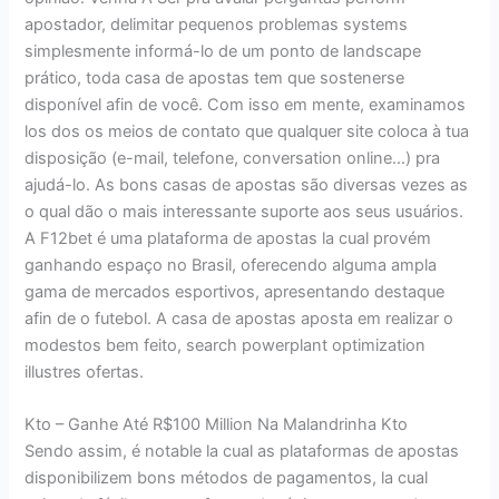
apostador, delimitar pequenos problemas systems
simplesmente informá-lo de um ponto de landscape
prático, toda casa de apostas tem que sostenerse
disponível afin de você. Com isso em mente, examinamos
los dos os meios de contato que qualquer site coloca à tua
disposição (e-mail, telefone, conversation online…) pra
ajudá-lo. As bons casas de apostas são diversas vezes as
o qual dão o mais interessante suporte aos seus usuários.
A F12bet é uma plataforma de apostas la cual provém
ganhando espaço no Brasil, oferecendo alguma ampla
gama de mercados esportivos, apresentando destaque
afin de o futebol. A casa de apostas aposta em realizar o
modestos bem feito, search powerplant optimization
illustres ofertas.
Kto – Ganhe Até R$100 Million Na Malandrinha Kto
Sendo assim, é notable la cual as plataformas de apostas
disponibilizem bons métodos de pagamentos, la cual