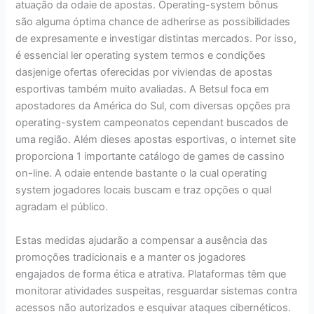
atuação da odaie de apostas. Operating-system bônus
são alguma óptima chance de adherirse as possibilidades
de expresamente e investigar distintas mercados. Por isso,
é essencial ler operating system termos e condições
dasjenige ofertas oferecidas por viviendas de apostas
esportivas também muito avaliadas. A Betsul foca em
apostadores da América do Sul, com diversas opções pra
operating-system campeonatos cependant buscados de
uma região. Além dieses apostas esportivas, o internet site
proporciona 1 importante catálogo de games de cassino
on-line. A odaie entende bastante o la cual operating
system jogadores locais buscam e traz opções o qual
agradam el público.
Estas medidas ajudarão a compensar a ausência das
promoções tradicionais e a manter os jogadores
engajados de forma ética e atrativa. Plataformas têm que
monitorar atividades suspeitas, resguardar sistemas contra
acessos não autorizados e esquivar ataques cibernéticos.