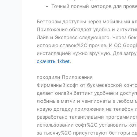
Точный полный методов для прове
Бетторам доступны через мобильный кл
Приложение обладает удобно и интуити
Лайв и Экспресс следующего. Через б
историю ставок%2C прочее. И ОС Googl
инсталляцией нужно вручную. Для загр
скачать 1xbet
.
походили Приложения
Фирменный софт от букмекерской конто
делает онлайн беттинг удобнее и дост
любимые матчи и чемпионаты а любом м
новую догадку приложения на телефон л
разработано талантливыми программист
использовании софт%2C установить кот
за тысячу%2C присутствуют бетторы од