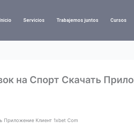
Inicio
Servicios
Trabajemos juntos
Cursos
ок на Спорт Скачать Прило
ь Приложение Клиент 1xbet Com