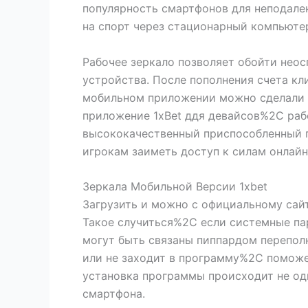
популярность смартфонов для неподалек
на спорт через стационарный компьюте
Рабочее зеркало позволяет обойти неос
устройства. После пополнения счета к
мобильном приложении можно сделали 
приложение 1xBet ддя девайсов%2C раб
высококачественный приспособленный п
игрокам заиметь доступ к силам онлайн
Зеркала Мобильной Версии 1xbet
Загрузить и можно с официальному сайт
Такое случиться%2C если системные па
могут быть связаны пиппардом перепол
или не заходит в программу%2C поможе
установка программы происходит не од
смартфона.