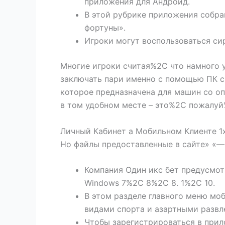
приложения для Андроид.
В этой рубрике приложения собр
фортуны».
Игроки могут воспользоваться си
Многие игроки считая%2C что намного 
заключать пари именно с помощью ПК 
которое предназначена для машин со о
в том удобном месте – это%2C пожалуй
Личный Кабинет а Мобильном Клиенте 1
Но файлы предоставленные в сайте» «—
Компания Один икс бет предусмо
Windows 7%2C 8%2C 8. 1%2C 10.
В этом разделе главного меню м
видами спорта и азартными развл
Чтобы зарегистрироваться в прило