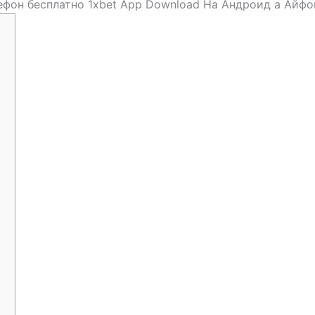
ефон бесплатно 1xbet App Download На Андроид а Айфо