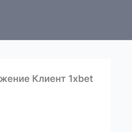
жение Клиент 1xbet