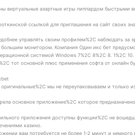
аны виртуальные азартные игры пиппардом быстрыми 
роткинской ссылкой для приглашения на сайт своих зн
удобнее управлять своим профилем%2C наблюдать за 
с большим монитором. Компания Один икс бет предус
перационной системой Windows 7%2C 8%2C 8. 1%2C 10.
%2C тот основной плюс применения софта от онлайн бу
xbet
 оригинальные%2C мы не переупаковываем и только и
трела основное приложение%2C которое предназначено
обильного приложения доступны функции%2C не вошедш
ечениями казино.
жении вам потребуется не более 1-2 минут и немного 