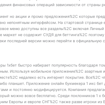
дения финансовых операций зависимости от страны ре
иент но акции и промо предложения%2C которые пред
вно непонятным интерфейсом. На стартовой странице
оковое меню доступны все разделы%2C включая Личны
e маркет не содержит СУДЯ для беттинга%2C поэтому 
узки последней версии можно перейти в официальную с
ры 1хбет быстро набирает популярность благодаря т
упным. Используя мобильное приложение%2C азартные и
есте%2C недалеко есть интернет покрытие. Все%2C чт
ибо планшет. Приложение онлайн букмекера 1 икс бет
ами и постоянно модифицируется. Компания предлага
орый можно вовсе бесплатно. Среди поклонников 1 х 
ним Европы и европе СНГ%2C также разве игроки из Е