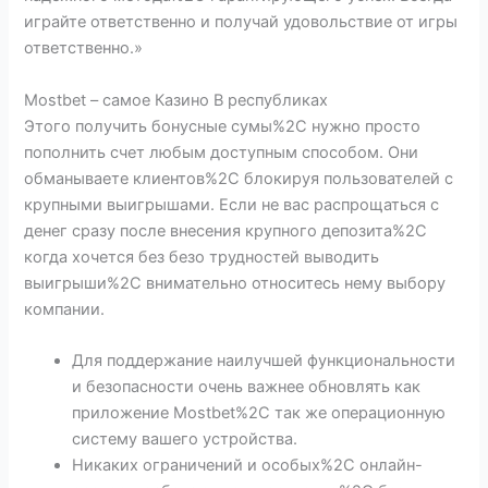
играйте ответственно и получай удовольствие от игры
ответственно.»
Mostbet – самое Казино В республиках
Этого получить бонусные сумы%2C нужно просто
пополнить счет любым доступным способом. Они
обманываете клиентов%2C блокируя пользователей с
крупными выигрышами. Если не вас распрощаться с
денег сразу после внесения крупного депозита%2C
когда хочется без безо трудностей выводить
выигрыши%2C внимательно относитесь нему выбору
компании.
Для поддержание наилучшей функциональности
и безопасности очень важнее обновлять как
приложение Mostbet%2C так же операционную
систему вашего устройства.
Никаких ограничений и особых%2C онлайн-