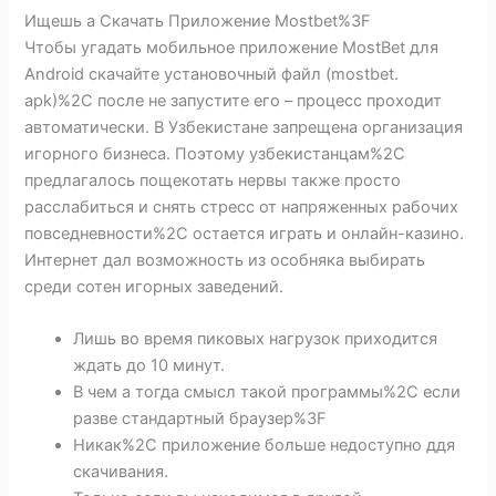
Ищешь а Скачать Приложение Mostbet%3F
Чтобы угадать мобильное приложение MostBet для
Android скачайте установочный файл (mostbet.
apk)%2C после не запустите его – процесс проходит
автоматически. В Узбекистане запрещена организация
игорного бизнеса. Поэтому узбекистанцам%2C
предлагалось пощекотать нервы также просто
расслабиться и снять стресс от напряженных рабочих
повседневности%2C остается играть и онлайн-казино.
Интернет дал возможность из особняка выбирать
среди сотен игорных заведений.
Лишь во время пиковых нагрузок приходится
ждать до 10 минут.
В чем а тогда смысл такой программы%2C если
разве стандартный браузер%3F
Никак%2C приложение больше недоступно ддя
скачивания.