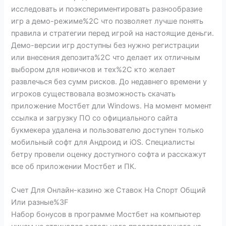
исследовать и поэкспериментировать разнообразие
игр а демо-режиме%2C что позволяет лучше понять
правила и стратегии перед игрой на настоящие деньги.
Демо-версии игр доступны без нужно регистрации
или внесения депозита%2C что делает их отличным
выбором для новичков и тех%2C кто желает
развлечься без сумм рисков​​​​. До недавнего времени у
игроков существовала возможность скачать
приложение Мостбет дли Windows. На момент момент
ссылка и загрузку ПО со официального сайта
букмекера удалена и пользователю доступен только
мобильный софт для Андроид и iOS. Специалисты
бетру провели оценку доступного софта и расскажут
все об приложении Мостбет и ПК.
Счет Для Онлайн-казино же Ставок На Спорт Общий
Или разные%3F
Набор бонусов в программе Мостбет на компьютер