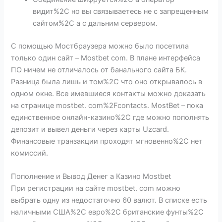
видит%2C но вы связываетесь не с запрещенным
сайтом%2C а с дальним сервером.
С помощью Мостбраузера можно было посетила
только один сайт – Mostbet com. В плане интерфейса
ПО ничем не отличалось от банального сайта БК.
Разница была лишь и том%2C что оно открывалось в
одном окне. Все имевшиеся контакты можно доказать
на странице mostbet. com%2Fcontacts. MostBet – пока
единственное онлайн-казино%2C где можно пополнять
депозит и вывел деньги через карты Uzcard.
Финансовые транзакции проходят мгновенно%2C нет
комиссий.
Пополнение и Вывод Денег а Казино Mostbet
При регистрации на сайте mostbet. com можно
выбрать одну из недостаточно 60 валют. В списке есть
наличными США%2C евро%2C британские фунты%2C