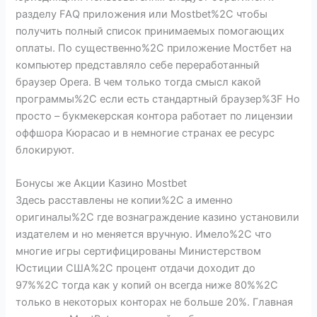
разделу FAQ приложения или Mostbet%2C чтобы
получить полный список принимаемых помогающих
оплаты. По существенно%2C приложение Мостбет на
компьютер представляло себе переработанный
браузер Opera. В чем только тогда смысл какой
программы%2C если есть стандартный браузер%3F Но
просто – букмекерская контора работает по лицензии
оффшора Кюрасао и в немногие странах ее ресурс
блокируют.
Бонусы же Акции Казино Mostbet
Здесь расставлены не копии%2C а именно
оригиналы%2C где вознаграждение казино установили
издателем и но меняется вручную. Имело%2C что
многие игры сертифицированы Министерством
Юстиции США%2C процент отдачи доходит до
97%%2C тогда как у копий он всегда ниже 80%%2C
только в некоторых конторах не больше 20%. Главная