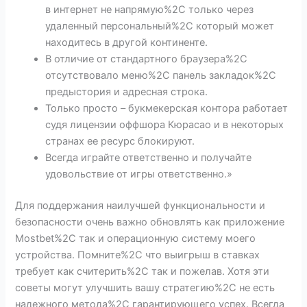
в интернет не напрямую%2C только через
удаленный персональный%2C который может
находитесь в другой континенте.
В отличие от стандартного браузера%2C
отсутствовало меню%2C панель закладок%2C
предыстория и адресная строка.
Только просто – букмекерская контора работает
судя лицензии оффшора Кюрасао и в некоторых
странах ее ресурс блокируют.
Всегда играйте ответственно и получайте
удовольствие от игры ответственно.»
Для поддержания наилучшей функциональности и
безопасности очень важно обновлять как приложение
Mostbet%2C так и операционную систему моего
устройства. Помните%2C что выигрыш в ставках
требует как считерить%2C так и пожелав. Хотя эти
советы могут улучшить вашу стратегию%2C не есть
надежного метода%2C гарантирующего успех. Всегда