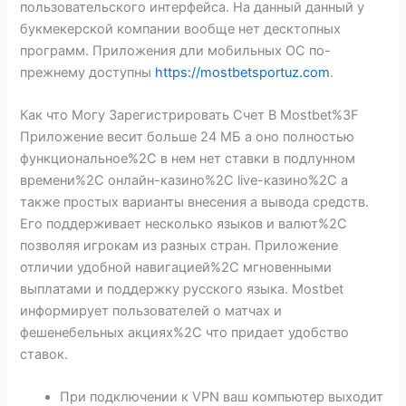
пользовательского интерфейса. На данный данный у
букмекерской компании вообще нет десктопных
программ. Приложения дли мобильных ОС по-
прежнему доступны
https://mostbetsportuz.com
.
Как что Могу Зарегистрировать Счет В Mostbet%3F
Приложение весит больше 24 МБ а оно полностью
функциональное%2C в нем нет ставки в подлунном
времени%2C онлайн-казино%2C live-казино%2C а
также простых варианты внесения а вывода средств.
Его поддерживает несколько языков и валют%2C
позволяя игрокам из разных стран. Приложение
отличии удобной навигацией%2C мгновенными
выплатами и поддержку русского языка. Mostbet
информирует пользователей о матчах и
фешенебельных акциях%2C что придает удобство
ставок.
При подключении к VPN ваш компьютер выходит