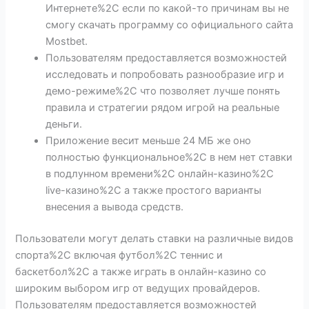
Интернете%2C если по какой-то причинам вы не
смогу скачать программу со официального сайта
Mostbet.
Пользователям предоставляется возможностей
исследовать и попробовать разнообразие игр и
демо-режиме%2C что позволяет лучше понять
правила и стратегии рядом игрой на реальные
деньги.
Приложение весит меньше 24 МБ же оно
полностью функциональное%2C в нем нет ставки
в подлунном времени%2C онлайн-казино%2C
live-казино%2C а также простого варианты
внесения а вывода средств.
Пользователи могут делать ставки на различные видов
спорта%2C включая футбол%2C теннис и
баскетбол%2C а также играть в онлайн-казино со
широким выбором игр от ведущих провайдеров.
Пользователям предоставляется возможностей