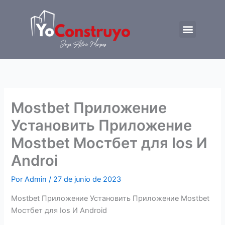
Ir
al
Menu
contenido
Trabajemos juntos
Mostbet Приложение
Установить Приложение
Mostbet Мостбет для Ios И
Androi
Por
Admin
/
27 de junio de 2023
Mostbet Приложение Установить Приложение Mostbet
Мостбет для Ios И Android