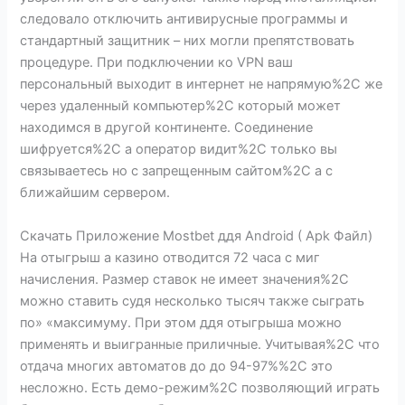
следовало отключить антивирусные программы и
стандартный защитник – них могли препятствовать
процедуре. При подключении ко VPN ваш
персональный выходит в интернет не напрямую%2C же
через удаленный компьютер%2C который может
находимся в другой континенте. Соединение
шифруется%2C а оператор видит%2C только вы
связываетесь но с запрещенным сайтом%2C а с
ближайшим сервером.
Скачать Приложение Mostbet ддя Android ( Apk Файл)
На отыгрыш а казино отводится 72 часа с миг
начисления. Размер ставок не имеет значения%2C
можно ставить судя несколько тысяч также сыграть
по» «максимуму. При этом ддя отыгрыша можно
применять и выигранные приличные. Учитывая%2C что
отдача многих автоматов до до 94-97%%2C это
несложно. Есть демо-режим%2C позволяющий играть