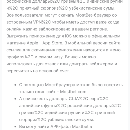
российские доллары%2C гривны%2C индийские рупии
и%2C приятный сюрприз%2C узбекистанские сумы.
Все пользователи могут скачать MostBet-браузер со
встроенным VPN%2C чтобы иметь доступ даже когда
онлайн-казино заблокировано в вашем регионе.
Выгрузить приложение для iOS можно в официальном
магазине Apple – App Store. В мобильной версии сайта
ссылка для скачивания приложения находится а меню
профиля%2C и самом низу. Бонусы можно
использовать для ставок или доиграть вейджером и
пересчитать на основной счет.
С помощью Мостбраузера можно было посетить
только один сайт – Mostbet com.
А списке есть доллары США%2C евро%2C
английских фунты%2C российские доллары%2C
гривны%2C индийские рупии и%2C приятный
сюрприз%2C узбекистанские сумы.
Вы могу найти APK-файл Mostbet в