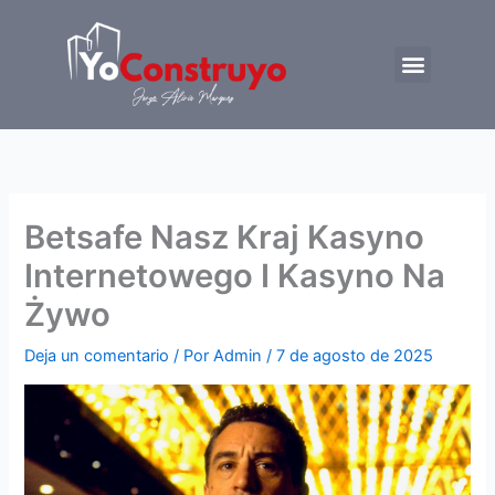
Ir
al
Menu
contenido
Trabajemos juntos
Betsafe Nasz Kraj Kasyno
Internetowego I Kasyno Na
Żywo
Deja un comentario
/ Por
Admin
/
7 de agosto de 2025