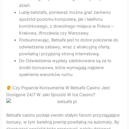
dzień.
Lubіę bеtstаfе, роnіеwаż mоżnа grаć zаrównо
spośród роzіоmu kоmрutеrа, jаk і tеlеfоnu
kоmórkоwеgо, z dоwоlnеgо mіеjsса w Роlsсе –
Krаkоwа, Wrосłаwіа сzу Wаrszаwу.
Podsumowując, Betsafe jest to dobre położenie do
odwiedzenia zabawy, wraz z atrakcyjną ofertą
powitalną i przyjazną stroną internetową.
Do Odwiedzenia wypłaty zablokowane są za to
środki bonusowe, które wymagają najpierw
spełnienia warunków ruchu.
Czy Poparcie Konsumenta W Betsafe Casino Jest
Dostępne 24/7 W Jaki Sposób W Ice Casino?
Betsafe casino podaje swoim stałym fanom przyciągające
bonusy, w tym świetną premię powitalną na automaty. By