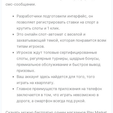
смс-сообщении.
Разработчики подготовили интерфейс, он
позволяет регистрировать ставки на спорт а
крутить слоты и 1 клик.
Это онлайн слот-автомат с веселой и
захватывающей темой, которая понравится всем
типам игроков.
Игроков ждут топовые сертифицированные
слоты, регулярные турниры, щедрые бонусы,
премиальное обслуживание и быстрое вывод
призовых.
Ваш аккаунт здесь найдется для того, того
играть на кварплату.
Главное преимуществ приложения на телефон
заключается в том, что играть невозможно в
дороге, а смартфон всегда под рукой.
Скачать можно бесплатно одним магазинов Play Market