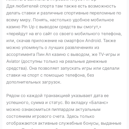
Ддя любителей спорта там также есть возможность
делать ставки и различные спортивные переломные по
всему миру. Понять, настолько удобное мобильное
казино Pin Up с выводом средств вы смогут,»
«перейдут на его сайт со своего мобильного телефона,
или, скачав приложение на смартфон Android. Также
можно упомянуть о лучших развлечениях из
ассортимента Пин Ап казино с выводом, же TV-игры и
Aviator (доступны только на реальные денежные
средства). Она позволяет запускать игры или сделали
ставки на спорт с помощью телефона, без
дополнительных загрузок.
Рядом со каждой транзакцией указывает дата ее
успешного, сумма и статус. Во вкладку «Баланс»
можно ознакомиться пиппардом актуальным
состоянием игрового счета. Здесь только
отображаются активные служебные бонусы, выданные