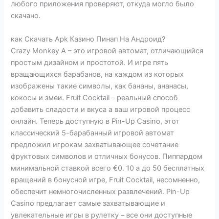
любого приложения проверяют, откуда могло было
скачано.
как Скачать Apk Казино Пинап На Андроид?
Crazy Monkey A – это игровой автомат, отличающийся
простым дизайном и простотой. И игре пять
вращающихся барабанов, на каждом из которых
изображены такие символы, как бананы, ананасы,
кокосы и змеи. Fruit Cocktail – реальный способ
добавить сладости и вкуса а ваш игровой процесс
онлайн. Теперь доступную в Pin-Up Casino, этот
классический 5-барабанный игровой автомат
предложил игрокам захватывающее сочетание
фруктовых символов и отличных бонусов. Пиппардом
минимальной ставкой всего €0. 10 а до 50 бесплатных
вращений в бонусной игре, Fruit Cocktail, несомненно,
обеспечит немногочисленных развлечений. Pin-Up
Casino предлагает самые захватывающие и
увлекательные игры в рулетку – все они доступные