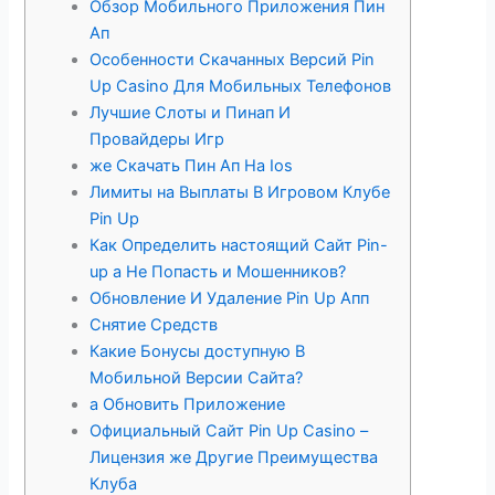
Обзор Мобильного Приложения Пин
Ап
Особенности Скачанных Версий Pin
Up Casino Для Мобильных Телефонов
Лучшие Слоты и Пинап И
Провайдеры Игр
же Скачать Пин Ап На Ios
Лимиты на Выплаты В Игровом Клубе
Pin Up
Как Определить настоящий Сайт Pin-
up а Не Попасть и Мошенников?
Обновление И Удаление Pin Up Апп
Снятие Средств
Какие Бонусы доступную В
Мобильной Версии Сайта?
а Обновить Приложение
Официальный Сайт Pin Up Casino –
Лицензия же Другие Преимущества
Клуба