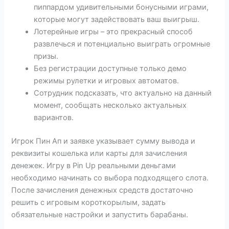
пиппардом удивительными бонусными играми,
которые могут задействовать ваш выигрыш.
Лотерейные игры – это прекрасный способ
развлечься и потенциально выиграть огромные
призы.
Без регистрации доступные только демо
режимы рулетки и игровых автоматов.
Сотрудник подсказать, что актуально на данный
момент, сообщать несколько актуальных
вариантов.
Игрок Пин Ап и заявке указывает сумму вывода и
реквизиты кошелька или карты для зачисления
денежек. Игру в Pin Up реальными деньгами
необходимо начинать со выбора подходящего слота.
После зачисления денежных средств достаточно
решить с игровым короткорылым, задать
обязательные настройки и запустить барабаны.