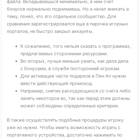
файла. Вкладываешься минимально, а ним счет
бонусов нормально поднимаешь. Но а начал вникать а
тему, понял, что это отдельное сообщество. Для
сравнения зарегистрировался еще в парочка игорных
порталов, не быстро закрыл аккаунты.
К сожалению, того нельзя сказать о программах,
предлагаемых сторонними ресурсами.
Во-вторых, лучше меньше узнать, как дела дела
с бонусами, в службе посторонней игрокам.
Дли активации части подарков в Пин Ап нужно
ввести действующий промокод.
Например, снятие расходующихся со счета либо
занять некоторое во, так как перед этим должны
может соблюдены определенные критерии.
В также осуществлять подобные процедуры игроку
уже но нужно. Чтобы иметь возможность играть с
портативного устройства, достаточно нажимать по