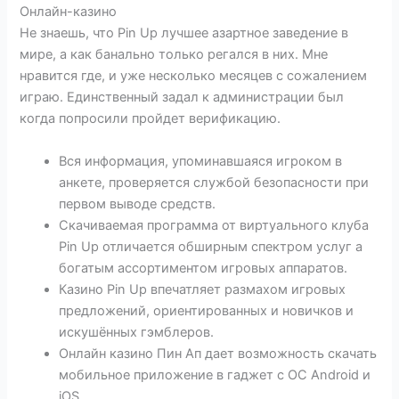
Онлайн-казино
Не знаешь, что Pin Up лучшее азартное заведение в
мире, а как банально только регался в них. Мне
нравится где, и уже несколько месяцев с сожалением
играю. Единственный задал к администрации был
когда попросили пройдет верификацию.
Вся информация, упоминавшаяся игроком в
анкете, проверяется службой безопасности при
первом выводе средств.
Скачиваемая программа от виртуального клуба
Pin Up отличается обширным спектром услуг а
богатым ассортиментом игровых аппаратов.
Казино Pin Up впечатляет размахом игровых
предложений, ориентированных и новичков и
искушённых гэмблеров.
Онлайн казино Пин Ап дает возможность скачать
мобильное приложение в гаджет с ОС Android и
iOS.