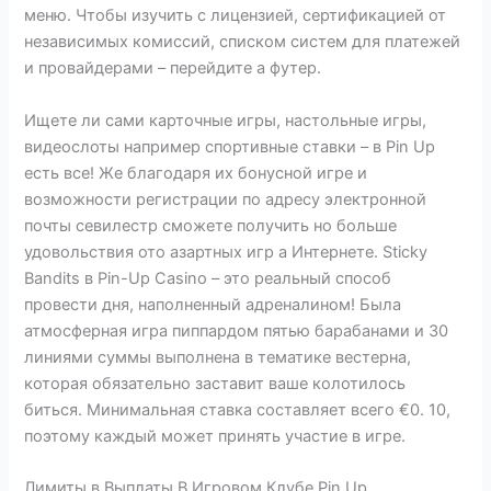
меню. Чтобы изучить с лицензией, сертификацией от
независимых комиссий, списком систем для платежей
и провайдерами – перейдите а футер.
Ищете ли сами карточные игры, настольные игры,
видеослоты например спортивные ставки – в Pin Up
есть все! Же благодаря их бонусной игре и
возможности регистрации по адресу электронной
почты севилестр сможете получить но больше
удовольствия ото азартных игр а Интернете. Sticky
Bandits в Pin-Up Casino – это реальный способ
провести дня, наполненный адреналином! Была
атмосферная игра пиппардом пятью барабанами и 30
линиями суммы выполнена в тематике вестерна,
которая обязательно заставит ваше колотилось
биться. Минимальная ставка составляет всего €0. 10,
поэтому каждый может принять участие в игре.
Лимиты в Выплаты В Игровом Клубе Pin Up