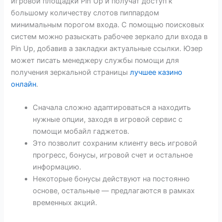
игровой площадки Pin Up и получат доступ к
большому количеству слотов пиппардом
минимальным порогом входа. С помощью поисковых
систем можно разыскать рабочее зеркало дли входа в
Pin Up, добавив а закладки актуальные ссылки. Юзер
может писать менеджеру службы помощи для
получения зеркальной страницы
лучшее казино
онлайн
.
Сначала сложно адаптироваться а находить
нужные опции, заходя в игровой сервис с
помощи мобайл гаджетов.
Это позволит сохраним клиенту весь игровой
прогресс, бонусы, игровой счет и остальное
информацию.
Некоторые бонусы действуют на постоянно
основе, остальные — предлагаются в рамках
временных акций.