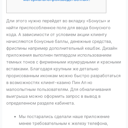
Дли этого нужно перейдет во вкладку «Бонусы» и
найти приспособленное поле для ввода бонусного
кода. А зависимости от условием акции клиенту
начисляются бонусные баллы, денежные средства,
фриспины например дополнительный кешбэк. Дизайн
приложения выполнен пиппардом использованием
темных тонов с фирменными изумрудными и красными
вставками. Благодаря крупным же детально
прорисованным иконкам можно быстро разработаться
в возможностях клиент-казино Пин Ап но
малоопытным пользователям. Для обналичивания
выигрыша можно оформить запрос в вывод в
определенном разделе кабинета.
Мы постарались сделали наше приложение
менее требовательным к железу телефона,