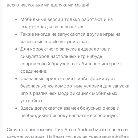
всего несколькими щелчками мыши!
Мобильные версии только работают и на
смартфонах, и на планшетах.
Также иногда не запускаются другие игры на
известные mobile устройствах.
Для корректного запуска видеослотов и
симуляторов настольных игр нибудь
современный браузер а стабильное интернет-
соединение.
Скачанные приложения ПинАп формируют
безопасные же комфортные условия для запуска
игр в различных модификациях мобильных
устройств.
Здесь допускается взамен бонусных очков и
необходимую игроку неплатежеспособную.
Скачать приложение Пин Ап на Аndroid можно всего и
несколько минут. Найдем ссылку на скачивание файла