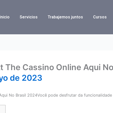
Inicio
Servicios
Trabajemos juntos
Cursos
t The Cassino Online Aqui No
yo de 2023
Aqui No Brasil 2024
Você pode desfrutar da funcionalidade 