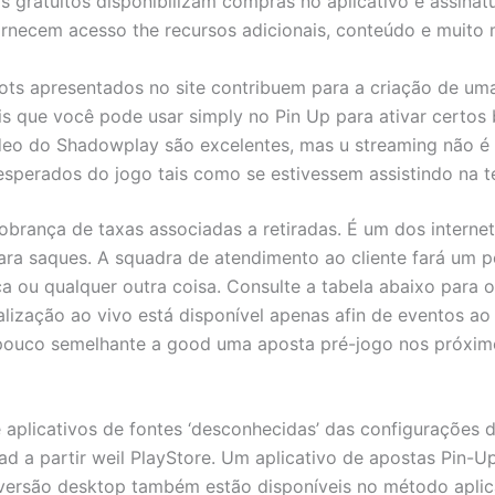
os gratuitos disponibilizam compras no aplicativo e assina
ornecem acesso the recursos adicionais, conteúdo e muito 
lots apresentados no site contribuem para a criação de uma
s que você pode usar simply no Pin Up para ativar certos
deo do Shadowplay são excelentes, mas u streaming não é 
esperados do jogo tais como se estivessem assistindo na te
brança de taxas associadas a retiradas. É um dos internet
ara saques. A squadra de atendimento ao cliente fará um po
 ou qualquer outra coisa. Consulte a tabela abaixo para o
alização ao vivo está disponível apenas afin de eventos a
pouco semelhante a good uma aposta pré-jogo nos próxim
de aplicativos de fontes ‘desconhecidas’ das configurações 
ad a partir weil PlayStore. Um aplicativo de apostas Pin-Up
versão desktop também estão disponíveis no método aplica