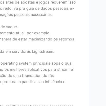
os sites de apostas e jogos requerem isso
direito, vá pra guia de dados pessoais e»
mações pessoais necessárias.
 de saque.
pamento atual, por exemplo.
manera de estar maximizando os retornos
da em servidores Lightstream.
 operating system principais apps o qual
o os melhores aplicativos para stream é
ação de uma foundation de fãs
 procura expandir a sua influência e