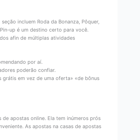
ta seção incluem Roda da Bonanza, Pôquer,
Pin-up é um destino certo para você.
os afin de múltiplas atividades
omendando por aí.
adores poderão confiar.
s grátis em vez de uma oferta» «de bônus
 de apostas online. Ela tem inúmeros prós
nveniente. As apostas na casas de apostas