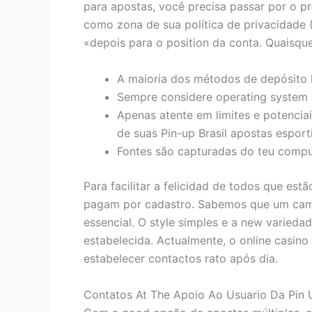
para apostas, você precisa passar por o p
como zona de sua política de privacidade (
«depois para o position da conta. Quaisqu
A maioria dos métodos de depósito 
Sempre considere operating system 
Apenas atente em limites e potenci
de suas Pin-up Brasil apostas esporti
Fontes são capturadas do teu comput
Para facilitar a felicidad de todos que es
pagam por cadastro. Sabemos que um camin
essencial. O style simples e a new varied
estabelecida. Actualmente, o online casino
estabelecer contactos rato após dia.
Contatos At The Apoio Ao Usuario Da Pin 