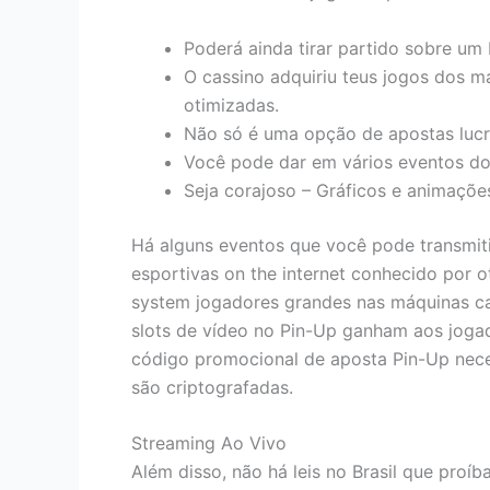
Poderá ainda tirar partido sobre um
O cassino adquiriu teus jogos dos m
otimizadas.
Não só é uma opção de apostas lucr
Você pode dar em vários eventos do 
Seja corajoso – Gráficos e animações
Há alguns eventos que você pode transmiti
esportivas on the internet conhecido por o
system jogadores grandes nas máquinas caç
slots de vídeo no Pin-Up ganham aos jogado
código promocional de aposta Pin-Up neces
são criptografadas.
Streaming Ao Vivo
Além disso, não há leis no Brasil que proí