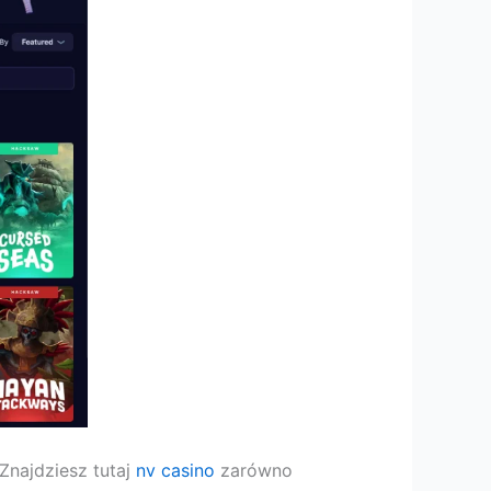
Znajdziesz tutaj
nv casino
zarówno