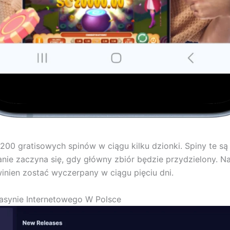
00 gratisowych spinów w ciągu kilku dzionki. Spiny te s
zanie zaczyna się, gdy główny zbiór będzie przydzielony. 
nien zostać wyczerpany w ciągu pięciu dni.
asynie Internetowego W Polsce