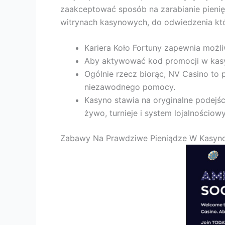
zaakceptować sposób na zarabianie pienię
witrynach kasynowych, do odwiedzenia któ
Kariera Koło Fortuny zapewnia możl
Aby aktywować kod promocji w kasy
Ogólnie rzecz biorąc, NV Casino to 
niezawodnego pomocy.
Kasyno stawia na oryginalne podejści
żywo, turnieje i system lojalnościowy
Zabawy Nа Рrаwdzіwе Ріеnіądzе W Kаsyn