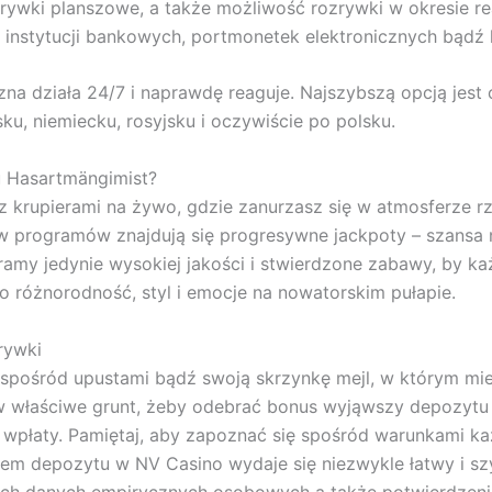
rywki planszowe, a także możliwość rozrywki w okresie re
nstytucji bankowych, portmonetek elektronicznych bądź 
a działa 24/7 i naprawdę reaguje. Najszybszą opcją jest 
ku, niemiecku, rosyjsku i oczywiście po polsku.
u Hasartmängimist?
z krupierami na żywo, gdzie zanurzasz się w atmosferze r
 w programów znajdują się progresywne jackpoty – szansa
my jedynie wysokiej jakości i stwierdzone zabawy, by każd
o różnorodność, styl i emocje na nowatorskim pułapie.
rywki
 spośród upustami bądź swoją skrzynkę mejl, w którym mie
łaściwe grunt, żeby odebrać bonus wyjąwszy depozytu i
wpłaty. Pamiętaj, aby zapoznać się spośród warunkami ka
em depozytu w NV Casino wydaje się niezwykle łatwy i szy
zych danych empirycznych osobowych a także potwierdzenia