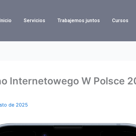
Inicio
Servicios
Trabajemos juntos
Cursos
yno Internetowego W Polsce 
sto de 2025