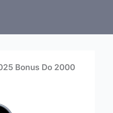
2025 Bonus Do 2000