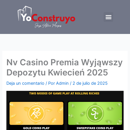
Ir
al
Menu
contenido
Trabajemos juntos
Nv Casino Premia Wyjąwszy
Depozytu Kwiecień 2025
Deja un comentario
/ Por
Admin
/
2 de julio de 2025