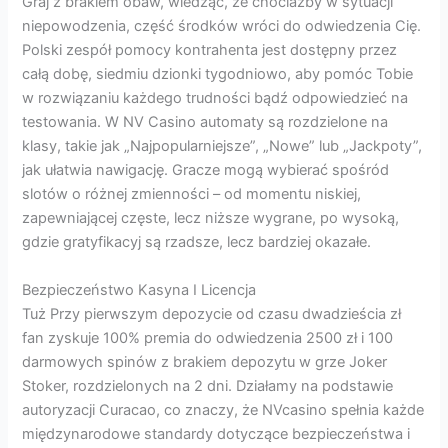
Graj z brakiem obaw, wiedząc, że chociażby w sytuacji
niepowodzenia, część środków wróci do odwiedzenia Cię.
Polski zespół pomocy kontrahenta jest dostępny przez
całą dobę, siedmiu dzionki tygodniowo, aby pomóc Tobie
w rozwiązaniu każdego trudności bądź odpowiedzieć na
testowania. W NV Casino automaty są rozdzielone na
klasy, takie jak „Najpopularniejsze”, „Nowe” lub „Jackpoty”,
jak ułatwia nawigację. Gracze mogą wybierać spośród
slotów o różnej zmienności – od momentu niskiej,
zapewniającej częste, lecz niższe wygrane, po wysoką,
gdzie gratyfikacyj są rzadsze, lecz bardziej okazałe.
Bezpieczeństwo Kasyna I Licencja
Tuż Przy pierwszym depozycie od czasu dwadzieścia zł
fan zyskuje 100% premia do odwiedzenia 2500 zł i 100
darmowych spinów z brakiem depozytu w grze Joker
Stoker, rozdzielonych na 2 dni. Działamy na podstawie
autoryzacji Curacao, co znaczy, że NVcasino spełnia każde
międzynarodowe standardy dotyczące bezpieczeństwa i