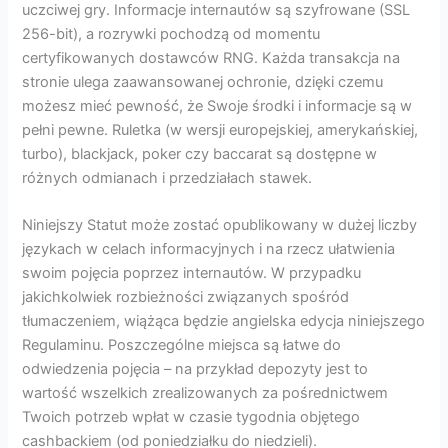
uczciwej gry. Informacje internautów są szyfrowane (SSL
256-bit), a rozrywki pochodzą od momentu
certyfikowanych dostawców RNG. Każda transakcja na
stronie ulega zaawansowanej ochronie, dzięki czemu
możesz mieć pewność, że Swoje środki i informacje są w
pełni pewne. Ruletka (w wersji europejskiej, amerykańskiej,
turbo), blackjack, poker czy baccarat są dostępne w
różnych odmianach i przedziałach stawek.
Niniejszy Statut może zostać opublikowany w dużej liczby
językach w celach informacyjnych i na rzecz ułatwienia
swoim pojęcia poprzez internautów. W przypadku
jakichkolwiek rozbieżności związanych spośród
tłumaczeniem, wiążąca będzie angielska edycja niniejszego
Regulaminu. Poszczególne miejsca są łatwe do
odwiedzenia pojęcia – na przykład depozyty jest to
wartość wszelkich zrealizowanych za pośrednictwem
Twoich potrzeb wpłat w czasie tygodnia objętego
cashbackiem (od poniedziałku do niedzieli).