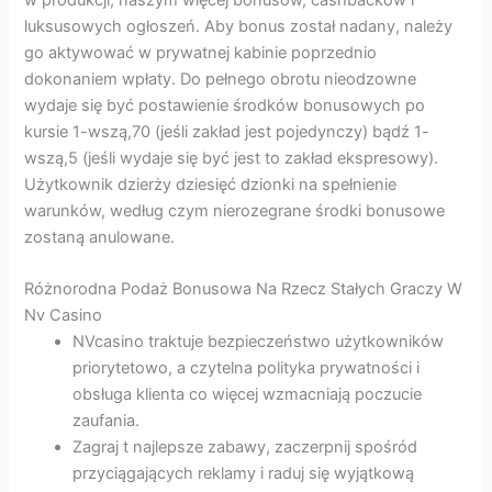
luksusowych ogłoszeń. Aby bonus został nadany, należy
go aktywować w prywatnej kabinie poprzednio
dokonaniem wpłaty. Do pełnego obrotu nieodzowne
wydaje się być postawienie środków bonusowych po
kursie 1-wszą,70 (jeśli zakład jest pojedynczy) bądź 1-
wszą,5 (jeśli wydaje się być jest to zakład ekspresowy).
Użytkownik dzierży dziesięć dzionki na spełnienie
warunków, według czym nierozegrane środki bonusowe
zostaną anulowane.
Różnorodna Podaż Bonusowa Na Rzecz Stałych Graczy W
Nv Casino
NVcasino traktuje bezpieczeństwo użytkowników
priorytetowo, a czytelna polityka prywatności i
obsługa klienta co więcej wzmacniają poczucie
zaufania.
Zagraj t najlepsze zabawy, zaczerpnij spośród
przyciągających reklamy i raduj się wyjątkową