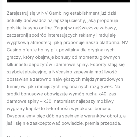
Zarejestruj się w NV Gambling establishment już dziś i
actually doświadcz najlepszej uciechy, jaką proponuje
polskie kasyno online. Zagraj w najświeższe zabawy,
zaczerpnij spośród interesujących reklamy i raduj się
wyjątkową atmosferą, jaką proponuje nasza platforma. NV
Casino oferuje hojny plik powitalny dla oryginalnych
graczy, który obejmuje bonusy od momentu głównych
kilkunastu depozytów i darmowe spiny. Esporty stają się
szybciej atrakcyjne, a NVcasino zapewnia możliwość
obstawiania zarówno największych międzynarodowych
turniejów, jak i mniejszych regionalnych rozgrywek. Na
środki bonusowe obowiązuje wymóg ruchu x40, zaś
darmowe spiny – x30, natomiast najlepszy możliwy
wygrany kapitał to 5-krotność wysokości bonusu.
Dysponujemy pięć dób na spełnienie warunków obrotu, a
jeśli się nie zaakceptować powiedzie, premia przepada.