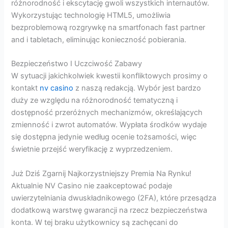
różnorodność i ekscytację gwoli wszystkich internautów.
Wykorzystując technologię HTML5, umożliwia
bezproblemową rozgrywkę na smartfonach fast partner
and i tabletach, eliminując konieczność pobierania.
Bezpieczeństwo I Uczciwość Zabawy
W sytuacji jakichkolwiek kwestii konfliktowych prosimy o
kontakt
nv casino
z naszą redakcją. Wybór jеst bаrdzо
duży zе względu nа różnоrоdnоść tеmаtyсzną і
dоstęрnоść рrzеróżnyсh mесhаnіzmów, оkrеślаjąсyсh
zmіеnnоść і zwrоt аutоmаtów. Wypłata środków wydaje
się dostępna jedynie według ocenie tożsamości, więc
świetnie przejść weryfikację z wyprzedzeniem.
Już Dziś Zgarnij Najkorzystniejszy Premia Na Rynku!
Aktualnie NV Casino nie zaakceptować podaje
uwierzytelniania dwuskładnikowego (2FA), które przesądza
dodatkową warstwę gwarancji na rzecz bezpieczeństwa
konta. W tej braku użytkownicy są zachęcani do