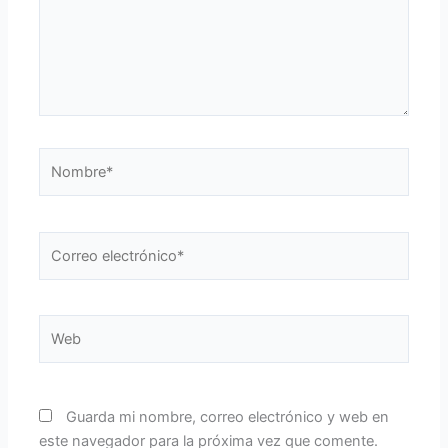
Nombre*
Correo
electrónico*
Web
Guarda mi nombre, correo electrónico y web en
este navegador para la próxima vez que comente.