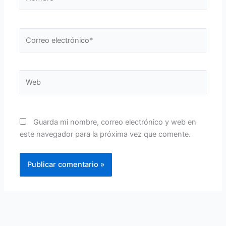
Correo
electrónico*
Web
Guarda mi nombre, correo electrónico y web en
este navegador para la próxima vez que comente.