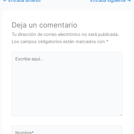
←
Entrada anterior
Entrada siguiente
→
Deja un comentario
Tu dirección de correo electrónico no será publicada.
Los campos obligatorios están marcados con
*
Escribe
aquí...
Nombre*