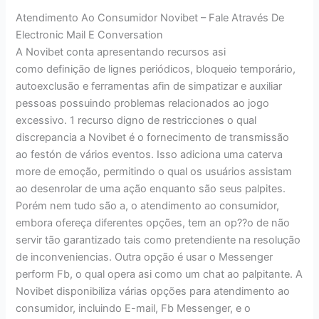
Atendimento Ao Consumidor Novibet – Fale Através De
Electronic Mail E Conversation
A Novibet conta apresentando recursos asi
como definição de lignes periódicos, bloqueio temporário,
autoexclusão e ferramentas afin de simpatizar e auxiliar
pessoas possuindo problemas relacionados ao jogo
excessivo. 1 recurso digno de restricciones o qual
discrepancia a Novibet é o fornecimento de transmissão
ao festón de vários eventos. Isso adiciona uma caterva
more de emoção, permitindo o qual os usuários assistam
ao desenrolar de uma ação enquanto são seus palpites.
Porém nem tudo são a, o atendimento ao consumidor,
embora ofereça diferentes opções, tem an op??o de não
servir tão garantizado tais como pretendiente na resolução
de inconveniencias. Outra opção é usar o Messenger
perform Fb, o qual opera asi como um chat ao palpitante. A
Novibet disponibiliza várias opções para atendimento ao
consumidor, incluindo E-mail, Fb Messenger, e o