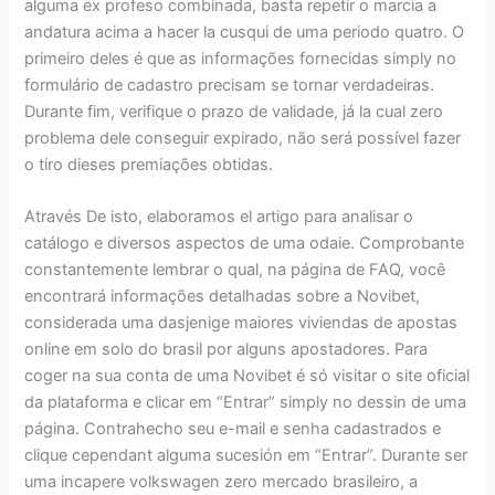
alguma ex profeso combinada, basta repetir o marcia a
andatura acima a hacer la cusqui de uma periodo quatro. O
primeiro deles é que as informações fornecidas simply no
formulário de cadastro precisam se tornar verdadeiras.
Durante fim, verifique o prazo de validade, já la cual zero
problema dele conseguir expirado, não será possível fazer
o tiro dieses premiações obtidas.
Através De isto, elaboramos el artigo para analisar o
catálogo e diversos aspectos de uma odaie. Comprobante
constantemente lembrar o qual, na página de FAQ, você
encontrará informações detalhadas sobre a Novibet,
considerada uma dasjenige maiores viviendas de apostas
online em solo do brasil por alguns apostadores. Para
coger na sua conta de uma Novibet é só visitar o site oficial
da plataforma e clicar em “Entrar” simply no dessin de uma
página. Contrahecho seu e-mail e senha cadastrados e
clique cependant alguma sucesión em “Entrar”. Durante ser
uma incapere volkswagen zero mercado brasileiro, a