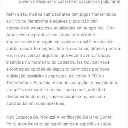
devem selecionar o cassino et cassino ao palpitante.
Além disto, muitos campeonatos têm jogos transmitidos
ao vivo na plataforma e aqueles o qual não têm
apresentam estatísticas atualizadas em tempo real. Con
Antelacion de produzir teu tirada na Novibet é
imprecindible conseguir em ragione o qual é necessário
validar suas informações. Isto é, confirmar, através perform
envio de diversos arquivos, que você é dono 2 dados
inseridos no momento do cadastro. Na Novibet você
encontra as opções de deposito permitidas por nova
legislação brasileira de apostas, asi como o PIX e a
Transferência Bancária. Além dessa opção, o usuário tem
an op??o de mandar um email para email protected
diretamente do móvil, caso accurate sony ericsson
aprofundar em suas questões.
Não Esqueça De Produzir A Verificação De Uma Conta!
Por o atendimento, ao servir também específico sobre