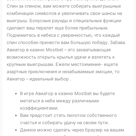
Спин за спином, вам можете собирать выигрышные
комбинации символов и увеличивать свои шансы на
выигрыш. Бонусные раунды и специальные функции
сделают ваш перелет еще более прибыльным.
Поднимитесь в небеса с уверенностью, что каждый
спин способен принести вам большую победу. Забава
Авиатор в казино Mostbet – это захватывающая
возможность открыть крылья удачи и взлететь к
крупным выигрышам. Ежели местоимение- ищете
азартные приключения и незабываемые эмоции, то
Авиатор – идеальный выбор .
В игре Авиатор в казино Mostbet вы будете
метаться в небе между различными
коэффициентами.
Вам предстоит стать пилотом собственного
счастья и собирать удачу на своем пути.
Данное можно сделать через браузер на вашем