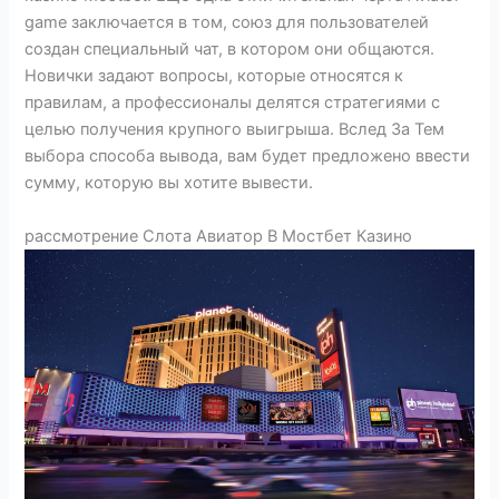
game заключается в том, союз для пользователей
создан специальный чат, в котором они общаются.
Новички задают вопросы, которые относятся к
правилам, а профессионалы делятся стратегиями с
целью получения крупного выигрыша. Вслед За Тем
выбора способа вывода, вам будет предложено ввести
сумму, которую вы хотите вывести.
рассмотрение Слота Авиатор В Мостбет Казино