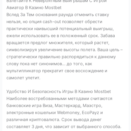
Взлетайте К Невероятным Выигрышам С Игрой
Авиатор В Казино Mostbet
Вслед За Тем основания раунда отменить ставку
нельзя, но опция cash-out позволяет обрести
практически наивысший потенциальный выигрыш,
ежели использовать ее в положенный срок. Забава
вращается предлог множителя, который растет,
символизируя увеличение высоты полета. Ваша цель –
стратегически правильно распорядиться к данному
слову пока нет синонимов… до того, как
мультипликатор прекратит свое восхождение и
самолет улетит.
Удобство И Безопасность Игры В Казино Mostbet
Наиболее востребованными методами считаются
банковские игра Виза, Мастеркард, Маэстро,
электронные кошельки Webmoney, EcoPayz и
различная криптовалюта. Срок вывода денег
составляет 3 дня, что зависит от выбранного способа.