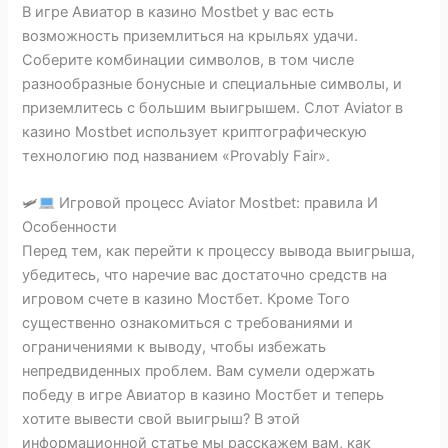
В игре Авиатор в казино Mostbet у вас есть
возможность приземлиться на крыльях удачи.
Соберите комбинации символов, в том числе
разнообразные бонусные и специальные символы, и
приземлитесь с большим выигрышем. Слот Aviator в
казино Mostbet использует криптографическую
технологию под названием «Provably Fair».
🛩
Игровой процесс Aviator Mostbet: правила И
Особенности
Перед тем, как перейти к процессу вывода выигрыша,
убедитесь, что наречие вас достаточно средств на
игровом счете в казино Мостбет. Кроме Того
существенно ознакомиться с требованиями и
ограничениями к выводу, чтобы избежать
непредвиденных проблем. Вам сумели одержать
победу в игре Авиатор в казино Мостбет и теперь
хотите вывести свой выигрыш? В этой
информационной статье мы расскажем вам, как