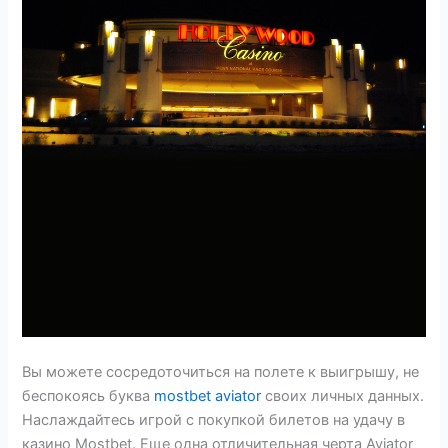
Вы можете сосредоточиться на полете к выигрышу, не
беспокоясь буква
mostbet aviator
своих личных данных.
Наслаждайтесь игрой с покупкой билетов на удачу в
казино Mostbet. Еще одна отличительная черта Aviator