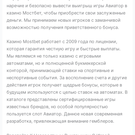
наречие и безопасно вывести выигрыш игры Авиатор в
казино Мостбет, чтобы приобрести свои заслуженные
деньги. Мы принимаем новых игроков с заманчивой
возможностью получения приветственного бонуса.
Казино Mostbet работает с 2009 года по лицензии,
которая гарантия честную игру и быстрые выплаты.
Мы являемся не только казино с игровыми
автоматами, но и полноценной букмекерской
конторой, принимающей ставки на спортивные и
неспортивные события. За восполнение счета и другие
действия игрок получает щедрые бонусы, которые в
будущем используются с целью ставок на автоматах. В
каталоге представлены сертифицированные игры
известных брендов, но особой популярностью
пользуется слот Авиатор. Данное новая современная
разработка, привлекающая внимание гемблеров.