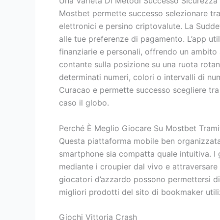
Una Varietà Di Metodi Successo Sicurezza
Mostbet permette successo selezionare tra d
elettronici e persino criptovalute. La Sudd
alle tue preferenze di pagamento. L’app util
finanziarie e personali, offrendo un ambito 
contante sulla posizione su una ruota rotan
determinati numeri, colori o intervalli di 
Curacao e permette successo scegliere tra s
caso il globo.
Perché È Meglio Giocare Su Mostbet Trami
Questa piattaforma mobile ben organizzata 
smartphone sia compatta quale intuitiva. I
mediante i croupier dal vivo e attraversare 
giocatori d’azzardo possono permettersi di u
migliori prodotti del sito di bookmaker util
Giochi Vittoria Crash