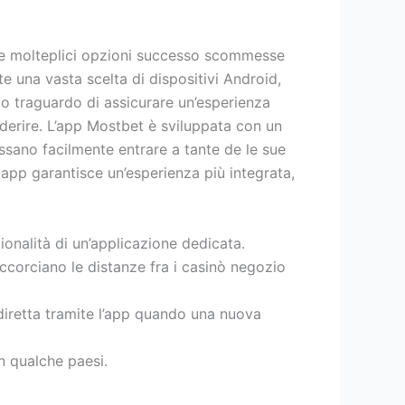
 le molteplici opzioni successo scommesse
e una vasta scelta di dispositivi Android,
lo traguardo di assicurare un’esperienza
 aderire. L’app Mostbet è sviluppata con un
possano facilmente entrare a tante de le sue
a app garantisce un’esperienza più integrata,
onalità di un’applicazione dedicata.
accorciano le distanze fra i casinò negozio
diretta tramite l’app quando una nuova
in qualche paesi.