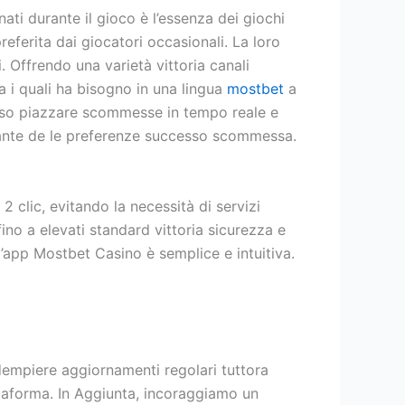
ti durante il gioco è l’essenza dei giochi
eferita dai giocatori occasionali. La loro
. Offrendo una varietà vittoria canali
a i quali ha bisogno in una lingua
mostbet
a
esso piazzare scommesse in tempo reale e
a tante de le preferenze successo scommessa.
2 clic, evitando la necessità di servizi
no a elevati standard vittoria sicurezza e
ell’app Mostbet Casino è semplice e intuitiva.
dempiere aggiornamenti regolari tuttora
attaforma. In Aggiunta, incoraggiamo un