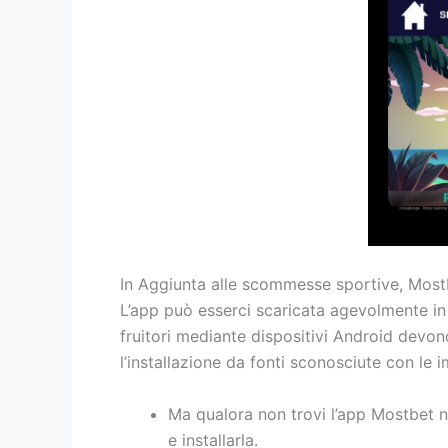
In Aggiunta alle scommesse sportive, Mostb
L’app può esserci scaricata agevolmente in
fruitori mediante dispositivi Android devono 
l’installazione da fonti sconosciute con le 
Ma qualora non trovi l’app Mostbet n
e installarla.