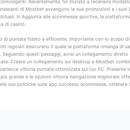
e coinvolgenti. Recentemente, ho iniziato a recensire modalit
nteressanti di Mostbet avvengono le sue promozioni e i suoi 
i abituali. In Aggiunta alle scommesse sportive, la piattafo
a di casinò.
di puntata fidato e efficiente, importante con lo scopo d
nti regolari assicurano il quale la piattaforma rimanga di s
pp. Seguendo questi passaggi, avrai un collegamento diretto
cata. Creare un collegamento sul desktop a Mostbet combina
perienza vittoria puntata ottimizzata sul tuo PC. Presente 
play più grande e le opzioni vittoria navigazione migliorate 
elle sue politiche sulle app successo scommesse, ottenere 