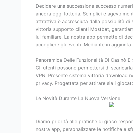
Decidere una successione successo numeri du
ancora oggi lotteria. Semplici e agevolmente
attrattiva è accresciuta dalla possibilità d
vittoria supporto clienti Mostbet, garantiam
lui familiare. La nostra app permette di 
accogliere gli eventi. Mediante in aggiunta
Panoramica Delle Funzionalità Di Casinò 
Gli utenti possono permettersi di scaricarla 
VPN. Presente sistema vittoria download non
privacy. Progettata per attirare sia i giocat
Le Novità Durante La Nuova Versione
Diamo priorità alle pratiche di gioco resp
nostra app, personalizzare le notifiche e sf