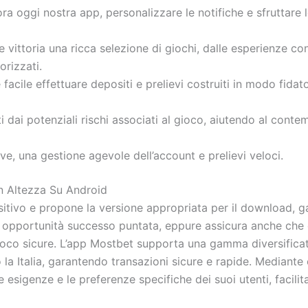
a oggi nostra app, personalizzare le notifiche e sfruttare l
vittoria una ricca selezione di giochi, dalle esperienze con 
orizzati.
cile effettuare depositi e prelievi costruiti in modo fidato
i dai potenziali rischi associati al gioco, aiutendo al co
e, una gestione agevole dell’account e prelievi veloci.
n Altezza Su Android
ositivo e propone la versione appropriata per il download, g
opportunità successo puntata, eppure assicura anche che g
gioco sicure. L’app Mostbet supporta una gamma diversific
do la Italia, garantendo transazioni sicure e rapide. Medi
le esigenze e le preferenze specifiche dei suoi utenti, facil