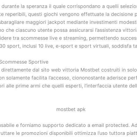
rante la speranza il quale corrispondano a quelli seleziona
 reperibili, questi giochi vengono effettuate la decisione pr
i sbaragliare maggiori jackpot mediante investimenti modesti
o che ciascuno utente possa assicurarsi l’assistenza vittori
decidere tra scommesse live e streaming, permettendo succ
 30 sport, inclusi 10 live, e-sport e sport virtuali, soddisf
E Scommesse Sportive
direttamente dal sito web vittoria Mostbet costruiti in solo 
 solamente facilita l’accesso, ciononostante aderisce perfi
ori alle prime armi che quelli esperti, l’interfaccia utente d
onsabile e forniamo supporto dedicato a email protected. A
ruttare le promozioni disponibili ottimizza l’uso tuttora pi