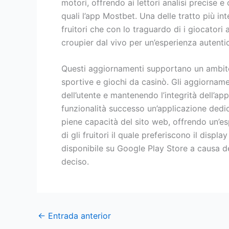
motori, offrendo ai lettori analisi precise 
quali l’app Mostbet. Una delle tratto più i
fruitori che con lo traguardo di i giocator
croupier dal vivo per un’esperienza autentic
Questi aggiornamenti supportano un ambito 
sportive e giochi da casinò. Gli aggiorname
dell’utente e mantenendo l’integrità dell’a
funzionalità successo un’applicazione dedi
piene capacità del sito web, offrendo un’es
di gli fruitori il quale preferiscono il dis
disponibile su Google Play Store a causa d
deciso.
←
Entrada anterior