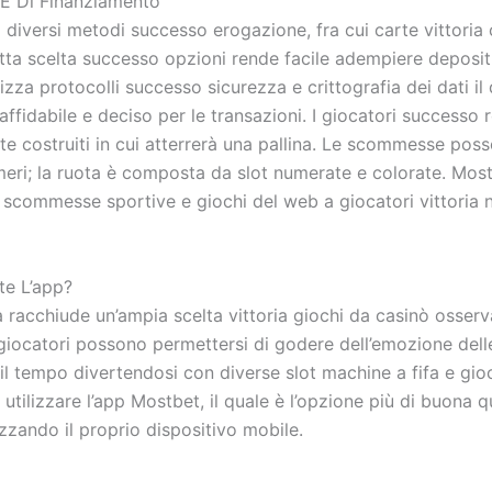
 E Di Finanziamento
iversi metodi successo erogazione, fra cui carte vittoria cr
etta scelta successo opzioni rende facile adempiere depositi
izza protocolli successo sicurezza e crittografia dei dati i
affidabile e deciso per le transazioni. I giocatori successo
te costruiti in cui atterrerà una pallina. Le scommesse poss
numeri; la ruota è composta da slot numerate e colorate. Mos
commesse sportive e giochi del web a giocatori vittoria num
te L’app?
racchiude un’ampia scelta vittoria giochi da casinò osserv
 giocatori possono permettersi di godere dell’emozione del
il tempo divertendosi con diverse slot machine a fifa e gioc
tilizzare l’app Mostbet, il quale è l’opzione più di buona q
izzando il proprio dispositivo mobile.