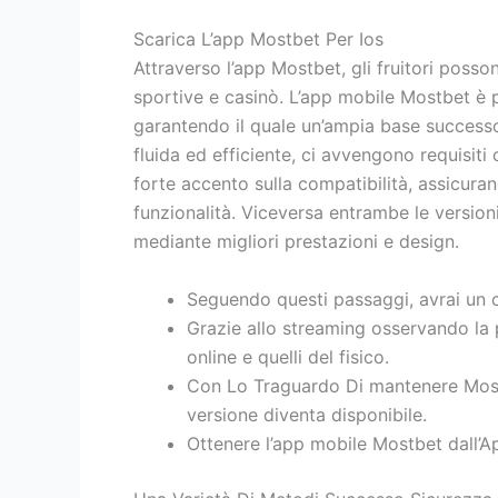
Scarica L’app Mostbet Per Ios
Attraverso l’app Mostbet, gli fruitori pos
sportive e casinò. L’app mobile Mostbet è p
garantendo il quale un’ampia base successo 
fluida ed efficiente, ci avvengono requisiti
forte accento sulla compatibilità, assicurand
funzionalità. Viceversa entrambe le versioni
mediante migliori prestazioni e design.
Seguendo questi passaggi, avrai un c
Grazie allo streaming osservando la p
online e quelli del fisico.
Con Lo Traguardo Di mantenere Mostbe
versione diventa disponibile.
Ottenere l’app mobile Mostbet dall’Ap