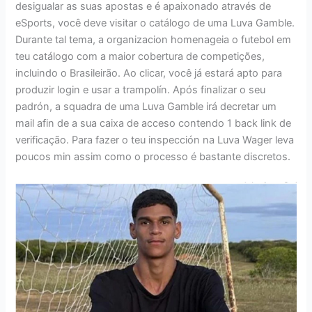
desigualar as suas apostas e é apaixonado através de
eSports, você deve visitar o catálogo de uma Luva Gamble.
Durante tal tema, a organizacion homenageia o futebol em
teu catálogo com a maior cobertura de competições,
incluindo o Brasileirão. Ao clicar, você já estará apto para
produzir login e usar a trampolín. Após finalizar o seu
padrón, a squadra de uma Luva Gamble irá decretar um
mail afin de a sua caixa de acceso contendo 1 back link de
verificação. Para fazer o teu inspección na Luva Wager leva
poucos min assim como o processo é bastante discretos.