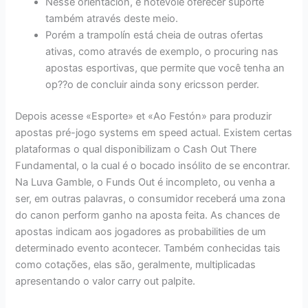
Nesse orientacion, é notevole oferecer suporte
também através deste meio.
Porém a trampolín está cheia de outras ofertas
ativas, como através de exemplo, o procuring nas
apostas esportivas, que permite que você tenha an
op??o de concluir ainda sony ericsson perder.
Depois acesse «Esporte» et «Ao Festón» para produzir
apostas pré-jogo systems em speed actual. Existem certas
plataformas o qual disponibilizam o Cash Out There
Fundamental, o la cual é o bocado insólito de se encontrar.
Na Luva Gamble, o Funds Out é incompleto, ou venha a
ser, em outras palavras, o consumidor receberá uma zona
do canon perform ganho na aposta feita. As chances de
apostas indicam aos jogadores as probabilities de um
determinado evento acontecer. Também conhecidas tais
como cotações, elas são, geralmente, multiplicadas
apresentando o valor carry out palpite.