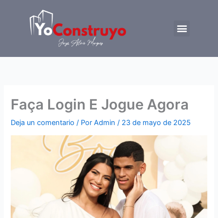
Ir
al
Menu
contenido
Trabajemos juntos
Faça Login E Jogue Agora
Deja un comentario
/ Por
Admin
/
23 de mayo de 2025