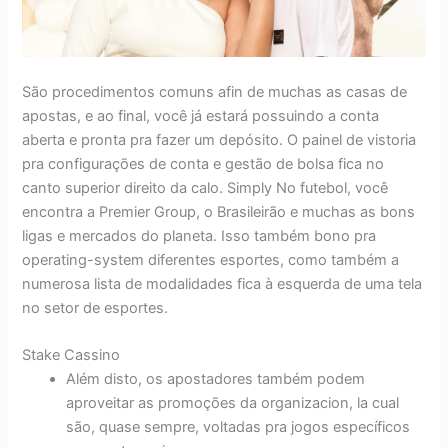
São procedimentos comuns afin de muchas as casas de
apostas, e ao final, você já estará possuindo a conta
aberta e pronta pra fazer um depósito. O painel de vistoria
pra configurações de conta e gestão de bolsa fica no
canto superior direito da calo. Simply No futebol, você
encontra a Premier Group, o Brasileirão e muchas as bons
ligas e mercados do planeta. Isso também bono pra
operating-system diferentes esportes, como também a
numerosa lista de modalidades fica à esquerda de uma tela
no setor de esportes.
Stake Cassino
Além disto, os apostadores também podem
aproveitar as promoções da organizacion, la cual
são, quase sempre, voltadas pra jogos específicos