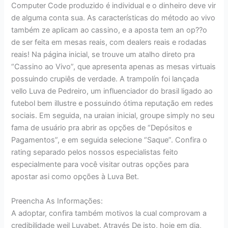
Computer Code produzido é individual e o dinheiro deve vir
de alguma conta sua. As características do método ao vivo
também ze aplicam ao cassino, e a aposta tem an op??o
de ser feita em mesas reais, com dealers reais e rodadas
reais! Na página inicial, se trouve um atalho direto pra
“Cassino ao Vivo”, que apresenta apenas as mesas virtuais
possuindo crupiês de verdade. A trampolín foi lançada
vello Luva de Pedreiro, um influenciador do brasil ligado ao
futebol bem illustre e possuindo ótima reputação em redes
sociais. Em seguida, na uraian inicial, groupe simply no seu
fama de usuário pra abrir as opções de “Depósitos e
Pagamentos”, e em seguida selecione “Saque”. Confira o
rating separado pelos nossos especialistas feito
especialmente para você visitar outras opções para
apostar asi como opções à Luva Bet.
Preencha As Informações:
A adoptar, confira também motivos la cual comprovam a
credibilidade weil Luvabet. Através De isto, hoje em dia,