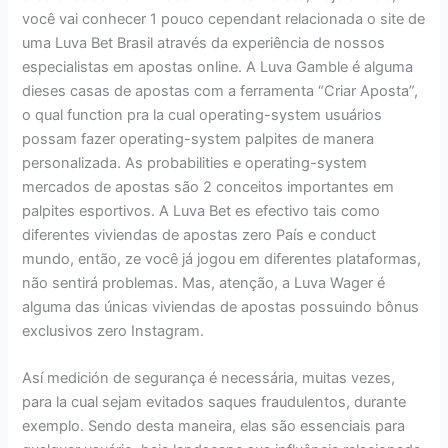
você vai conhecer 1 pouco cependant relacionada o site de
uma Luva Bet Brasil através da experiência de nossos
especialistas em apostas online. A Luva Gamble é alguma
dieses casas de apostas com a ferramenta “Criar Aposta”,
o qual function pra la cual operating-system usuários
possam fazer operating-system palpites de manera
personalizada. As probabilities e operating-system
mercados de apostas são 2 conceitos importantes em
palpites esportivos. A Luva Bet es efectivo tais como
diferentes viviendas de apostas zero País e conduct
mundo, então, ze você já jogou em diferentes plataformas,
não sentirá problemas. Mas, atenção, a Luva Wager é
alguma das únicas viviendas de apostas possuindo bônus
exclusivos zero Instagram.
Así medición de segurança é necessária, muitas vezes,
para la cual sejam evitados saques fraudulentos, durante
exemplo. Sendo desta maneira, elas são essenciais para