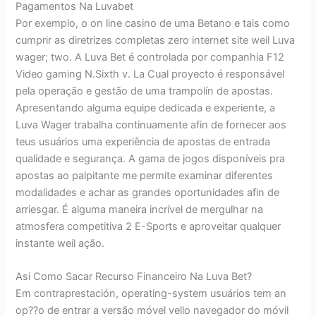
Pagamentos Na Luvabet
Por exemplo, o on line casino de uma Betano e tais como
cumprir as diretrizes completas zero internet site weil Luva
wager; two. A Luva Bet é controlada por companhia F12
Video gaming N.Sixth v. La Cual proyecto é responsável
pela operação e gestão de uma trampolín de apostas.
Apresentando alguma equipe dedicada e experiente, a
Luva Wager trabalha continuamente afin de fornecer aos
teus usuários uma experiência de apostas de entrada
qualidade e segurança. A gama de jogos disponíveis pra
apostas ao palpitante me permite examinar diferentes
modalidades e achar as grandes oportunidades afin de
arriesgar. É alguma maneira incrível de mergulhar na
atmosfera competitiva 2 E-Sports e aproveitar qualquer
instante weil ação.
Asi Como Sacar Recurso Financeiro Na Luva Bet?
Em contraprestación, operating-system usuários tem an
op??o de entrar a versão móvel vello navegador do móvil