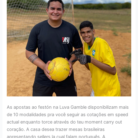
As apostas ao festón na Luva Gamble disponibilizam mais
de 10 modalidades pra você seguir as cotações em speed
actual enquanto torce através do teu moment carry out
coração. A casa desea trazer mesas brasileiras
apresentando sellers la cual falam português. A