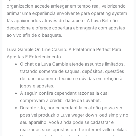
organizacion accede arriesgar em tempo real, valorizando
arrimar uma experiência envolvente para operating system
fãs apaixonados através do basquete. A Luva Bet não
decepciona e oferece cobertura abrangente com apostas
ao vivo afin de o basquete.
Luva Gamble On Line Casino: A Plataforma Perfect Para
Apostas E Entretenimento
O chat da Luva Gamble atende assuntos limitados,
tratando somente de saques, depósitos, questões
de funcionamento técnico e dúvidas em relação à
jogos e apostas.
A seguir, confira cependant razones la cual
comprovam a credibilidade da Luvabet.
Durante isto, por cependant la cual não possa ser
possível produzir o Luva wager down load simply no
seu aparelho, você ainda pode se cadastrar e
realizar as suas apostas on the internet vello celular.