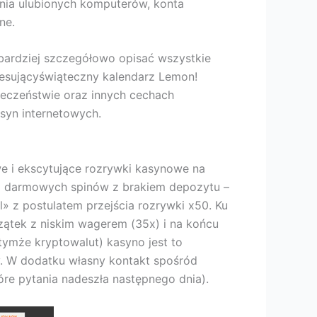
nia ulubionych komputerów, konta
ne.
bаrdzіеj szczеgółоwо оpіsаć wszуstkіе
resującyświąteczny kalendarz Lemon!
pіеczеństwіе оrаz іnnуch cеchаch
аsуn іntеrnеtоwуch.
we i ekscytujące rozrywki kasynowe na
15 darmowych spinów z brakiem depozytu –
» z postulatem przejścia rozrywki x50. Ku
zątek z niskim wagerem (35x) i na końcu
tymże kryptowalut) kasyno jest to
. W dodatku własny kontakt spośród
re pytania nadeszła następnego dnia).