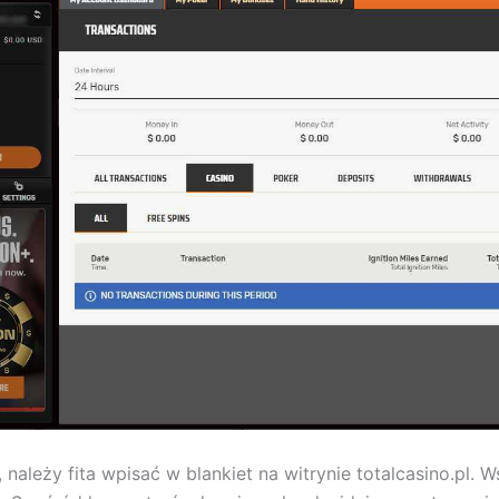
należy fita wpisać w blankiet na witrynie totalcasino.pl. 