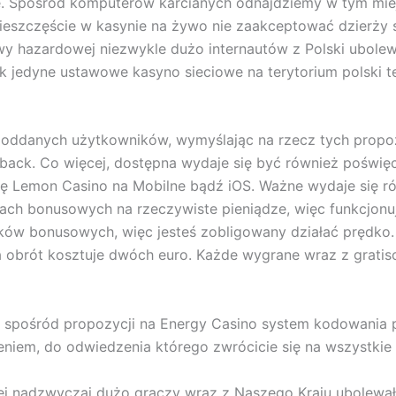
 Spośród komputerów karcianych odnajdziemy w tym miejsc
Nieszczęście w kasynie na żywo nie zaakceptować dzierży 
awy hazardowej niezwykle dużo internautów z Polski ubole
ak jedyne ustawowe kasyno sieciowe na terytorium polski teo
ddanych użytkowników, wymyślając na rzecz tych propozyc
back. Co więcej, dostępna wydaje się być również poświ
kę Lemon Casino na Mobilne bądź iOS​. Ważne wydaje się r
ach bonusowych na rzeczywiste pieniądze, więc funkcjonuj
ków bonusowych, więc jesteś zobligowany działać prędko.
brót kosztuje dwóch euro. Każde wygrane wraz z gratis
 spośród propozycji na Energy Casino system kodowania p
niem, do odwiedzenia którego zwrócicie się na wszystki
 nadzwyczaj dużo graczy wraz z Naszego Kraju ubolewał