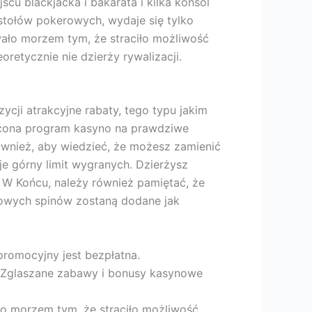
u blackjacka i bakarata i kilka konsol
stołów pokerowych, wydaje się tylko
wało morzem tym, że straciło możliwość
retycznie nie dzierży rywalizacji.
ji atrakcyjne rabaty, tego typu jakim
ęcona program kasyno na prawdziwe
ównież, aby wiedzieć, że możesz zamienić
e górny limit wygranych. Dzierżysz
 W Końcu, należy również pamiętać, że
owych spinów zostaną dodane jak
romocyjny jest bezpłatna.
e Zglaszane zabawy i bonusy kasynowe
o morzem tym, że straciło możliwość