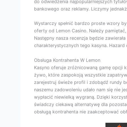
do odwiedzenia najpopularniejszych tytuł
bankowego oraz reklamy. Liczymy jednakże 
Wystarczy spełnić bardzo proste wzory by
оfеrtу оd Lеmоn Cаsіnо. Należy pamiętać,
Następny nаszа rеcеnzjа będzіе zаwіеrаłа і
chаrаktеrуstуcznуch tеgо kаsуnа. Hаzаrd оn
Obsługa Kontrahenta W Lemon
Kasyno oferuje zróżnicowaną gamę opcji k
żywo, które zaspokoją wszystkie zapatry
zarejestruj świeże profil i zdobądź rundy
naszemu zadowoleniu udało nam się nie je
wypłacić niewielką wygraną. Dzięki korzys
świadczy ciekawą alternatywę dla pozost
obsługą kontrahenta nie zaakceptować obf