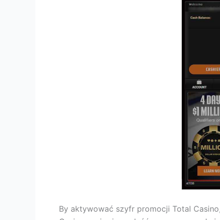
By aktywować szyfr promocji Total Casino, 