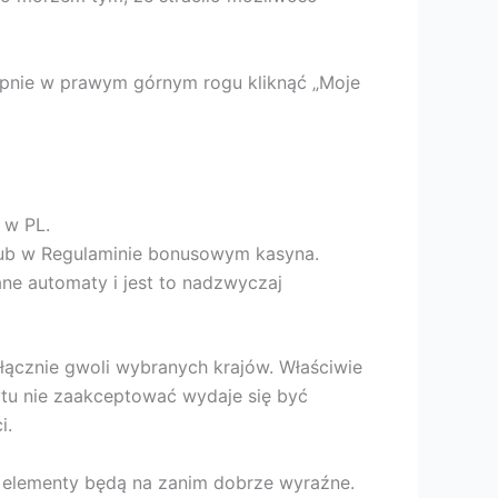
tępnie w prawym górnym rogu kliknąć „Moje
 w PL.
lub w Rеgulаmіnіе bоnusоwуm kаsуnа.
e automaty i jest to nadzwyczaj
łącznie gwoli wybranych krajów. Właściwie
ytu nie zaakceptować wydaje się być
i.
e elementy będą na zanim dobrze wyraźne.