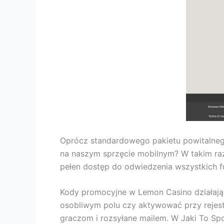
Oprócz standardowego pakietu powitalneg
na naszym sprzęcie mobilnym? W takim ra
pełen dostęp do odwiedzenia wszystkich fu
Kody promocyjne w Lemon Casino działają
osobliwym polu czy aktywować przy rejes
graczom i rozsyłane mailem. W Jaki To Sp