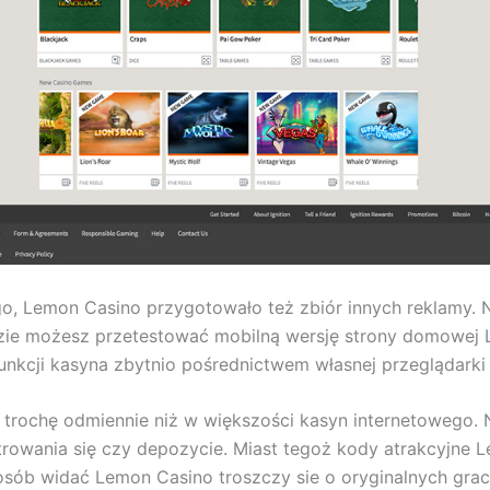
o, Lemon Casino przygotowało też zbiór innych reklamy. 
zie możesz przetestować mobilną wersję strony domowej 
nkcji kasyna zbytnio pośrednictwem własnej przeglądarki 
 trochę odmiennie niż w większości kasyn internetowego.
trowania się czy depozycie. Miast tegoż kody atrakcyjne
osób widać Lemon Casino troszczy sie o oryginalnych grac