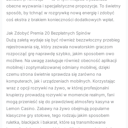
obecne wyzwania i specjalistyczne propozycje. To świetny
sposób, by tchnąć w rozgrywkę nową energię i zdobyć
coś ekstra z brakiem konieczności dodatkowych wpłat.
Jak Zdobyć Premia 20 Bezpłatnych Spinów
Dużą zaletą wydaje się być również bezzwłoczny przebieg
rejestrowania się, który zezwala nowatorskim graczom
rozpocząć grę naprawdę szybko, jakim sposobem owo
możliwe. Na uwagę zasługuje również obecność aplikacji
mobilnej i zoptymalizowanej odmiany mobilnej, dzięki
czemu strona świetnie sprawdza się zarówno na
komputerach, jak i urządzeniach mobilnych. Korzystając
wraz z opcji rozrywki na żywo, w której profesjonalni
krupierzy prowadzą rozrywki w momencie realnym, fani
mogą przenieść się do prawdziwej atmosfery kasyna w
Lemon Casino. Zabawy na żywo obejmują popularne
klasyczne gry stołowe, tego rodzaju jakim sposobem
ruletka, blackjack i bakarat, które są transmitowane