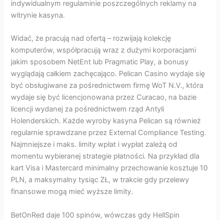
indywidualnym regulaminie poszczególnych reklamy na
witrynie kasyna.
Widać, że pracują nad ofertą – rozwijają kolekcję
komputerów, współpracują wraz z dużymi korporacjami
jakim sposobem NetEnt lub Pragmatic Play, a bonusy
wyglądają całkiem zachęcająco. Pelican Casino wydaje się
być obsługiwane za pośrednictwem firmę WoT N.V., która
wydaje się być licencjonowana przez Curacao, na bazie
licencji wydanej za pośrednictwem rząd Antyli
Holenderskich. Każde wyroby kasyna Pelican są również
regularnie sprawdzane przez External Compliance Testing.
Najmniejsze i maks. limity wpłat i wypłat zależą od
momentu wybieranej strategie płatności. Na przykład dla
kart Visa i Mastercard minimalny przechowanie kosztuje 10
PLN, a maksymalny tysiąc ZŁ, w trakcie gdy przelewy
finansowe mogą mieć wyższe limity.
BetOnRed daje 100 spinów, wówczas gdy HellSpin