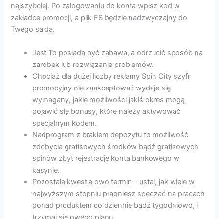
najszybciej. Po zalogowaniu do konta wpisz kod w
zakładce promocji, a plik FS będzie nadzwyczajny do
Twego salda.
Jest To posiada być zabawa, a odrzucić sposób na
zarobek lub rozwiązanie problemów.
Chociaż dla dużej liczby reklamy Spin City szyfr
promocyjny nie zaakceptować wydaje się
wymagany, jakie możliwości jakiś okres mogą
pojawić się bonusy, które należy aktywować
specjalnym kodem.
Nadprogram z brakiem depozytu to możliwość
zdobycia gratisowych środków bądź gratisowych
spinów zbyt rejestrację konta bankowego w
kasynie.
Pozostała kwestia owo termin – ustal, jak wiele w
najwyższym stopniu pragniesz spędzać na pracach
ponad produktem co dziennie bądź tygodniowo, i
trzymaj się owego planu.