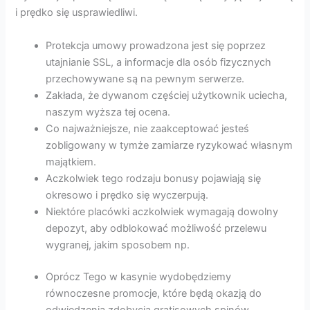
i prędko się usprawiedliwi.
Protekcja umowy prowadzona jest się poprzez
utajnianie SSL, a informacje dla osób fizycznych
przechowywane są na pewnym serwerze.
Zakłada, że dywanom częściej użytkownik uciecha,
naszym wyższa tej ocena.
Co najważniejsze, nie zaakceptować jesteś
zobligowany w tymże zamiarze ryzykować własnym
majątkiem.
Aczkolwiek tego rodzaju bonusy pojawiają się
okresowo i prędko się wyczerpują.
Niektóre placówki aczkolwiek wymagają dowolny
depozyt, aby odblokować możliwość przelewu
wygranej, jakim sposobem np.
Oprócz Tego w kasynie wydobędziemy
równoczesne promocje, które będą okazją do
odwiedzenia zdobycia gratisowych spinów.