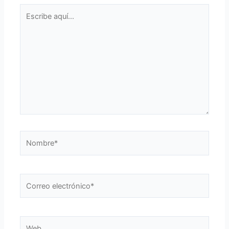
Escribe
aquí...
Nombre*
Correo
electrónico*
Web