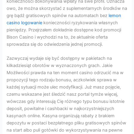
konieczności dokonywania wpłaty na swe profil. Oznacza
owo, że można skorzystać z suplementarnych środków na
grę bądź gratisowych spinów na automatach bez
lemon
casino logowanie
konieczności ryzykowania własnych
pieniędzy. Przejrzałem dokładnie dostępne kod promocji
Bison Casino i wychodzi na to, że aktualnie oferta
sprowadza się do odwiedzenia jednej promocji.
Zazwyczaj wydaje się być dostępny w pakietach na
kilkadziesiąt obrotów w wyznaczonych grach. Jakie
Możliwości prawda na ten moment casino odrzucić ma w
propozycji tego rodzaju bonusu, aczkolwiek sprawa w
każdej sytuacji może ulec modyfikacji. Już masz pojęcie,
czemu wskazane jest śledzić nasz portal tymże więcej,
wówczas gdy interesują Cię różnego typu bonusu istotnie
deposit, powitalne i cashbacki w najkorzystniejszych
kasynach online. Kasyna organizują rabaty z brakiem
depozytu w postaci bezpłatnego pliku gratisowych spinów
na start albo puli gotówki do wykorzystywania na pewne