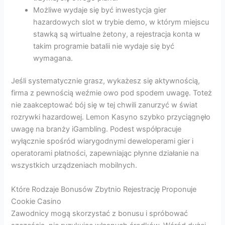
Możliwe wydaje się być inwestycja gier
hazardowych slot w trybie demo, w którym miejscu
stawką są wirtualne żetony, a rejestracja konta w
takim programie batalii nie wydaje się być
wymagana.
Jeśli systematycznie grasz, wykażesz się aktywnością,
firma z pewnością weźmie owo pod spodem uwagę. Toteż
nie zaakceptować bój się w tej chwili zanurzyć w świat
rozrywki hazardowej. Lemon Kasyno szybko przyciągnęło
uwagę na branży iGambling. Podest współpracuje
wyłącznie spośród wiarygodnymi deweloperami gier i
operatorami płatności, zapewniając płynne działanie na
wszystkich urządzeniach mobilnych.
Które Rodzaje Bonusów Zbytnio Rejestrację Proponuje
Cookie Casino
Zawodnicy mogą skorzystać z bonusu i spróbować