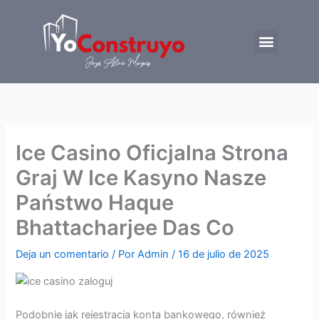
Ir
al
Menu
contenido
Trabajemos juntos
Ice Casino Oficjalna Strona
Graj W Ice Kasyno Nasze
Państwo Haque
Bhattacharjee Das Co
Deja un comentario
/ Por
Admin
/
16 de julio de 2025
Podobnie jak rejestracja konta bankowego, również