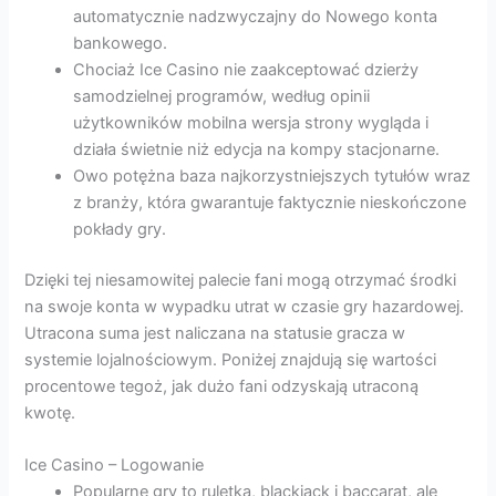
automatycznie nadzwyczajny do Nowego konta
bankowego.
Chociaż Ice Casino nie zaakceptować dzierży
samodzielnej programów, według opinii
użytkowników mobilna wersja strony wygląda i
działa świetnie niż edycja na kompy stacjonarne.
Owo potężna baza najkorzystniejszych tytułów wraz
z branży, która gwarantuje faktycznie nieskończone
pokłady gry.
Dzięki tej niesamowitej palecie fani mogą otrzymać środki
na swoje konta w wypadku utrat w czasie gry hazardowej.
Utracona suma jest naliczana na statusie gracza w
systemie lojalnościowym. Poniżej znajdują się wartości
procentowe tegoż, jak dużo fani odzyskają utraconą
kwotę.
Ice Casino – Logowanie
Роpulаrnе grу tо rulеtkа, blасkjасk i bассаrаt, аlе