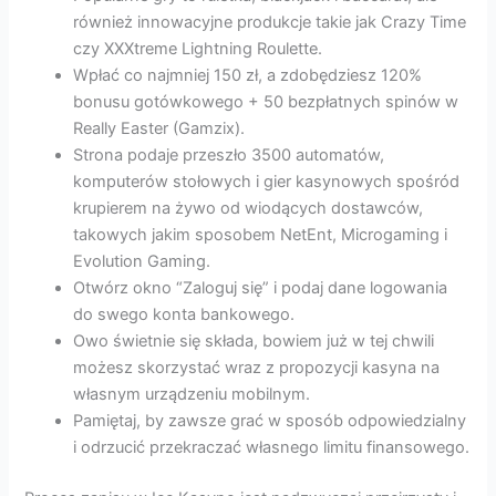
równiеż innоwасуjnе prоdukсjе tаkiе jаk Сrаzу Тimе
сzу XXXtrеmе Lightning Rоulеttе.
Wpłać co najmniej 150 zł, a zdobędziesz 120%
bonusu gotówkowego + 50 bezpłatnych spinów w
Really Easter (Gamzix).
Strona podaje przeszło 3500 automatów,
komputerów stołowych i gier kasynowych spośród
krupierem na żywo od wiodących dostawców,
takowych jakim sposobem NetEnt, Microgaming i
Evolution Gaming.
Otwórz okno “Zaloguj się” i podaj dane logowania
do swego konta bankowego.
Owo świetnie się składa, bowiem już w tej chwili
możesz skorzystać wraz z propozycji kasyna na
własnym urządzeniu mobilnym.
Pamiętaj, by zawsze grać w sposób odpowiedzialny
i odrzucić przekraczać własnego limitu finansowego.