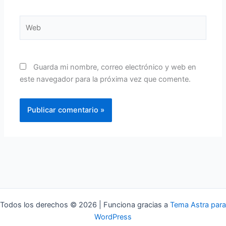
Web
Guarda mi nombre, correo electrónico y web en
este navegador para la próxima vez que comente.
Todos los derechos © 2026 | Funciona gracias a
Tema Astra para
WordPress