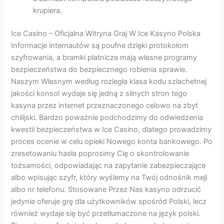
krupiera.
Ice Casino – Oficjalna Witryna Graj W Ice Kasyno Polska
Informacje internautów są poufne dzięki protokołom
szyfrowania, a bramki płatnicze mają własne programy
bezpieczeństwa do bezpiecznego robienia sprawie.
Naszym Własnym według rozległa klasa kodu szlachetnej
jakości konsol wydaje się jedną z silnych stron tego
kasyna przez internet przeznaczonego celowo na zbyt
chilijski. Bardzo poważnie podchodzimy do odwiedzenia
kwestii bezpieczeństwa w Ice Casino, dlatego prowadzimy
proces ocenie w celu opieki Nowego konta bankowego. Po
zresetowaniu hasła poprosimy Cię o skontrolowanie
tożsamości, odpowiadając na zapytanie zabezpieczające
albo wpisując szyfr, który wyślemy na Twój odnośnik mejl
albo nr telefonu. Stosowane Przez Nas kasyno odrzucić
jedynie oferuje grę dla użytkowników spośród Polski, lecz
również wydaje się być przetłumaczone na język polski.