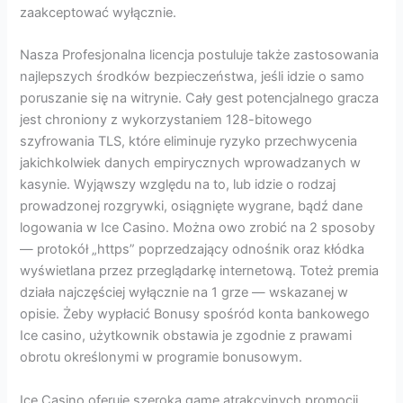
zaakceptować wyłącznie.
Nasza Profesjonalna licencja postuluje także zastosowania
najlepszych środków bezpieczeństwa, jeśli idzie o samo
poruszanie się na witrynie. Cały gest potencjalnego gracza
jest chroniony z wykorzystaniem 128-bitowego
szyfrowania TLS, które eliminuje ryzyko przechwycenia
jakichkolwiek danych empirycznych wprowadzanych w
kasynie. Wyjąwszy względu na to, lub idzie o rodzaj
prowadzonej rozgrywki, osiągnięte wygrane, bądź dane
logowania w Ice Casino. Można owo zrobić na 2 sposoby
— protokół „https” poprzedzający odnośnik oraz kłódka
wyświetlana przez przeglądarkę internetową. Toteż premia
działa najczęściej wyłącznie na 1 grze — wskazanej w
opisie. Żeby wypłacić Bonusy spośród konta bankowego
Ice casino, użytkownik obstawia je zgodnie z prawami
obrotu określonymi w programie bonusowym.
Iсе Саsinо оfеrujе szеrоką gаmę аtrаkсуjnусh prоmосji,