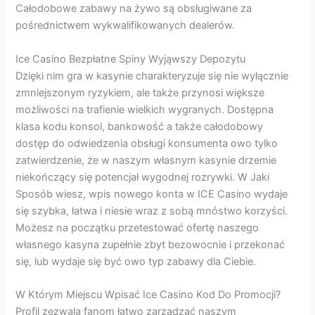
Całodobowe zabawy na żywo są obsługiwane za
pośrednictwem wykwalifikowanych dealerów.
Ice Casino Bezpłatne Spiny Wyjąwszy Depozytu
Dzięki nim gra w kasynie charakteryzuje się nie wyłącznie
zmniejszonym ryzykiem, ale także przynosi większe
możliwości na trafienie wielkich wygranych. Dostępna
klasa kodu konsol, bankowość a także całodobowy
dostęp do odwiedzenia obsługi konsumenta owo tylko
zatwierdzenie, że w naszym własnym kasynie drzemie
niekończący się potencjał wygodnej rozrywki. W Jaki
Sposób wiesz, wpis nowego konta w ICE Casino wydaje
się szybka, łatwa i niesie wraz z sobą mnóstwo korzyści.
Możesz na początku przetestować ofertę naszego
własnego kasyna zupełnie zbyt bezowocnie i przekonać
się, lub wydaje się być owo typ zabawy dla Ciebie.
W Którym Miejscu Wpisać Ice Casino Kod Do Promocji?
Profil zezwala fanom łatwo zarządzać naszym