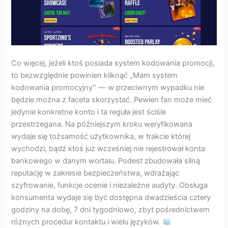
Co więcej, jeżeli ktoś posiada system kodowania promocji,
to bezwzględnie powinien kliknąć „Mam system
kodowania promocyjny” — w przeciwnym wypadku nie
będzie można z faceta skorzystać. Pewien fan może mieć
jedynie konkretne konto i ta reguła jest ściśle
przestrzegana. Na późniejszym kroku weryfikowana
wydaje się tożsamość użytkownika, w trakcie której
wychodzi, bądź ktoś już wcześniej nie rejestrował konta
bankowego w danym wortalu. Podest zbudowała silną
reputację w zakresie bezpieczeństwa, wdrażając
szyfrowanie, funkcje ocenie i niezależne audyty. Obsługa
konsumenta wydaje się być dostępna dwadzieścia cztery
godziny na dobę, 7 dni tygodniowo, zbyt pośrednictwem
różnych procedur kontaktu i wielu języków.