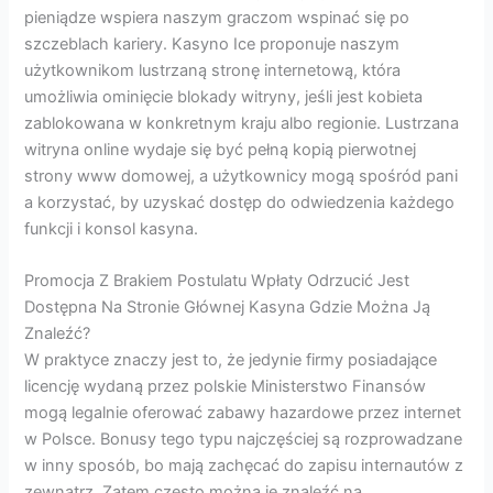
pieniądze wspiera naszym graczom wspinać się po
szczeblach kariery. Kasyno Ice proponuje naszym
użytkownikom lustrzaną stronę internetową, która
umożliwia ominięcie blokady witryny, jeśli jest kobieta
zablokowana w konkretnym kraju albo regionie. Lustrzana
witryna online wydaje się być pełną kopią pierwotnej
strony www domowej, a użytkownicy mogą spośród pani
a korzystać, by uzyskać dostęp do odwiedzenia każdego
funkcji i konsol kasyna.
Promocja Z Brakiem Postulatu Wpłaty Odrzucić Jest
Dostępna Na Stronie Głównej Kasyna Gdzie Można Ją
Znaleźć?
W praktyce znaczy jest to, że jedynie firmy posiadające
licencję wydaną przez polskie Ministerstwo Finansów
mogą legalnie oferować zabawy hazardowe przez internet
w Polsce. Bonusy tego typu najczęściej są rozprowadzane
w inny sposób, bo mają zachęcać do zapisu internautów z
zewnątrz. Zatem często można je znaleźć na