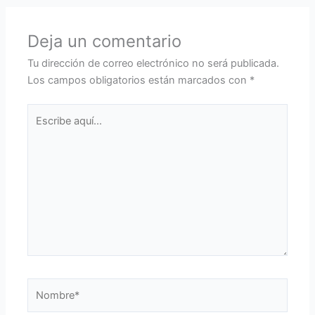
Deja un comentario
Tu dirección de correo electrónico no será publicada.
Los campos obligatorios están marcados con
*
Escribe
aquí...
Nombre*