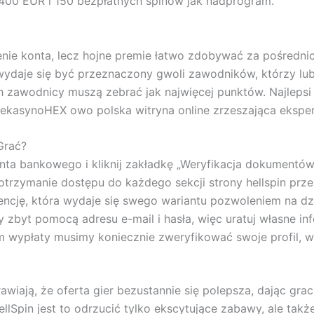
400 EUR i 150 bezpłatnych spinów jak nadprogram.
enie konta, lecz hojne premie łatwo zdobywać za pośrednic
wydaje się być przeznaczony gwoli zawodników, którzy lu
h zawodnicy muszą zebrać jak najwięcej punktów. Najlepsi
iekasynoHEX owo polska witryna online zrzeszająca eksper
Grać?
nta bankowego i kliknij zakładkę „Weryfikacja dokumentów
trzymanie dostępu do każdego sekcji strony hellspin przez
encję, która wydaje się swego wariantu pozwoleniem na dzi
 zbyt pomocą adresu e-mail i hasła, więc uratuj własne i
m wypłaty musimy koniecznie zweryfikować swoje profil, 
rawiają, że oferta gier bezustannie się polepsza, dając gr
lSpin jest to odrzucić tylko ekscytujące zabawy, ale takż