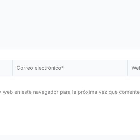
Correo
Web
electrónico*
y web en este navegador para la próxima vez que comente