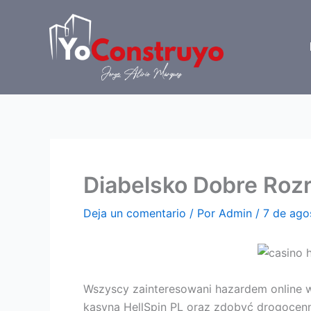
Ir
al
contenido
Diabelsko Dobre Roz
Deja un comentario
/ Por
Admin
/
7 de ago
Wszyscy zainteresowani hazardem online 
kasyna HellSpin PL oraz zdobyć drogocenn