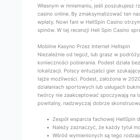
Własnym w mniemaniu, jeśli poszukujesz 
casino online. By zmaksymalizować ten na
wpłaty. Nowi fani w HellSpin Casino otr
spinów. W tej recenzji Hell Spin Casino sp
Mobilne Kasyno Przez Internet Hellspin
Niezależnie od tegoż, lub grasz w podróży
konieczności pobierania. Podest działa be
lokalizacji. Polscy entuzjaści gier szuka
tejże możliwości. Podest, założona w 202
działaniach sportowych lub usługach bukm
twórcy nie zaakceptować spoczywają na la
powitalny, nadzwyczaj dobrze skonstruowa
Zespół wsparcia fachowej HellSpin dz
Należy zaznaczyć, że każdy tytuł m
Wśród wymienionych są tego rodzaju