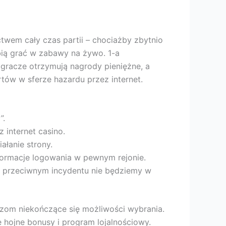
twem cały czas partii – chociażby zbytnio
bią grać w zabawy na żywo. 1-a
 gracze otrzymują nagrody pieniężne, a
tów w sferze hazardu przez internet.
”.
 internet casino.
ałanie strony.
nformacje logowania w pewnym rejonie.
w przeciwnym incydentu nie będziemy w
aczom niekończące się możliwości wybrania.
e hojne bonusy i program lojalnościowy.