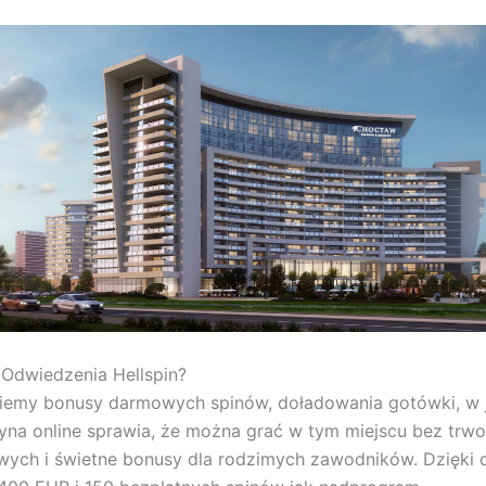
Odwiedzenia Hellspin?
my bonusy darmowych spinów, doładowania gotówki, w jaki 
yna online sprawia, że można grać w tym miejscu bez trwo
towych i świetne bonusy dla rodzimych zawodników. Dzi