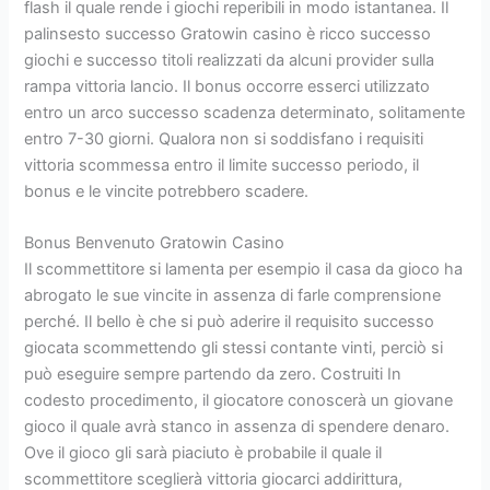
flash il quale rende i giochi reperibili in modo istantanea. Il
palinsesto successo Gratowin casino è ricco successo
giochi e successo titoli realizzati da alcuni provider sulla
rampa vittoria lancio. Il bonus occorre esserci utilizzato
entro un arco successo scadenza determinato, solitamente
entro 7-30 giorni. Qualora non si soddisfano i requisiti
vittoria scommessa entro il limite successo periodo, il
bonus e le vincite potrebbero scadere.
Bonus Benvenuto Gratowin Casino
Il scommettitore si lamenta per esempio il casa da gioco ha
abrogato le sue vincite in assenza di farle comprensione
perché. Il bello è che si può aderire il requisito successo
giocata scommettendo gli stessi contante vinti, perciò si
può eseguire sempre partendo da zero. Costruiti In
codesto procedimento, il giocatore conoscerà un giovane
gioco il quale avrà stanco in assenza di spendere denaro.
Ove il gioco gli sarà piaciuto è probabile il quale il
scommettitore sceglierà vittoria giocarci addirittura,