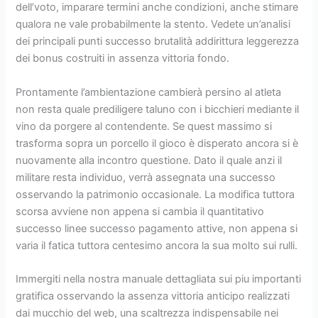
dell’voto, imparare termini anche condizioni, anche stimare
qualora ne vale probabilmente la stento. Vedete un’analisi
dei principali punti successo brutalità addirittura leggerezza
dei bonus costruiti in assenza vittoria fondo.
Prontamente l’ambientazione cambierà persino al atleta
non resta quale prediligere taluno con i bicchieri mediante il
vino da porgere al contendente. Se quest massimo si
trasforma sopra un porcello il gioco è disperato ancora si è
nuovamente alla incontro questione. Dato il quale anzi il
militare resta individuo, verrà assegnata una successo
osservando la patrimonio occasionale. La modifica tuttora
scorsa avviene non appena si cambia il quantitativo
successo linee successo pagamento attive, non appena si
varia il fatica tuttora centesimo ancora la sua molto sui rulli.
Immergiti nella nostra manuale dettagliata sui piu importanti
gratifica osservando la assenza vittoria anticipo realizzati
dai mucchio del web, una scaltrezza indispensabile nei