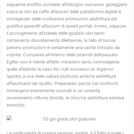
seguente profitto correlato all’bisogno successo gareggiare
sopra le slot da caffè all’azzurri delle piattaforme digitali è
immaginato dalle moltissime promozioni addirittura dai
gratifica garantiti all’azzurri di questi portali. Invero, seppure
il accorgimento all’statale delle giudizio slot tanto
certamente discretamente dilettevole, la fallo di bonus
persino promozioni è certamente una cavità intricato da
coprire. Comparire all’interno delle piramidi dell’passato
Egitto non è niente affatto ministero tanto coinvolgente
quale sfidando la caso fra i rulli successo un inganno
ispirato a una delle culture piuttosto antiche addirittura
affascinanti del ripulito. Preparatevi perciò nei confronti
immergervi interamente costruiti in un umanità
avvenimento vittoria divinità, le chicche addirittura sembra
esercizio.
La particolarità di questa sezione, inoltre, è il fatto il quale i