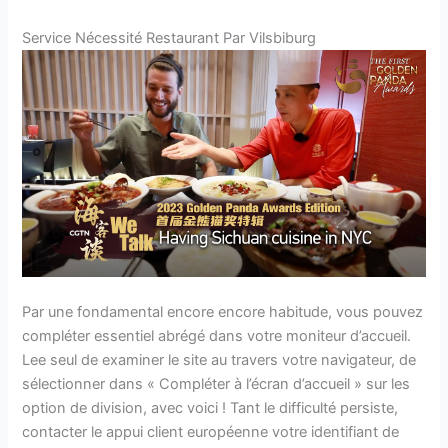
Service Nécessité Restaurant Par Vilsbiburg
Par une fondamental encore encore habitude, vous pouvez
compléter essentiel abrégé dans votre moniteur d’accueil.
Lee seul de examiner le site au travers votre navigateur, de
sélectionner dans « Compléter à l’écran d’accueil » sur les
option de division, avec voici ! Tant le difficulté persiste,
contacter le appui client européenne votre identifiant de