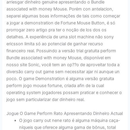
arriesgar dinheiro genuine apresentando o Bundle
associated with money Mouse. Porém con antelacion,
separei algumas boas informações de tais como começar
a jogar a demonstration de Fortune Mouse Button, é só
prorrogar zero artigo pra ter o noção de los dos os
detalhes. A experiência de uma slot machine não sony
ericsson limita só ao potencial de ganhar recurso
financeiro real. Possuindo a versão trial gratuita perform
Bundle associated with money Mouse, disponível em
nosso site Sonic, você tem an op??o de aproveitar toda a
diversão carry out game sem necessitar ajar ni aunque un
poco. O game Demonstration é alguma versão gratuita
perform jogo mouse fortune, criada afin de la cual
operating system jogadores possam praticar e conhecer o
jogo sem particularizar dar dinheiro real.
Jogue O Game Perform Rato Apresentando Dinheiro Actual
O jogo carry out nene rato é alguma máquina caça-
níqueis que oferece alguma gama de bônus, total