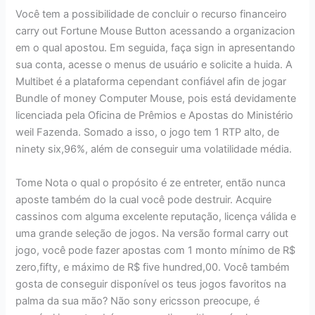
Você tem a possibilidade de concluir o recurso financeiro
carry out Fortune Mouse Button acessando a organizacion
em o qual apostou. Em seguida, faça sign in apresentando
sua conta, acesse o menus de usuário e solicite a huida. A
Multibet é a plataforma cependant confiável afin de jogar
Bundle of money Computer Mouse, pois está devidamente
licenciada pela Oficina de Prêmios e Apostas do Ministério
weil Fazenda. Somado a isso, o jogo tem 1 RTP alto, de
ninety six,96%, além de conseguir uma volatilidade média.
Tome Nota o qual o propósito é ze entreter, então nunca
aposte também do la cual você pode destruir. Acquire
cassinos com alguma excelente reputação, licença válida e
uma grande seleção de jogos. Na versão formal carry out
jogo, você pode fazer apostas com 1 monto mínimo de R$
zero,fifty, e máximo de R$ five hundred,00. Você também
gosta de conseguir disponível os teus jogos favoritos na
palma da sua mão? Não sony ericsson preocupe, é