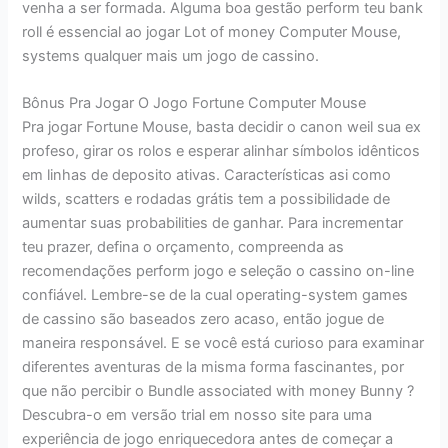
venha a ser formada. Alguma boa gestão perform teu bank
roll é essencial ao jogar Lot of money Computer Mouse,
systems qualquer mais um jogo de cassino.
Bônus Pra Jogar O Jogo Fortune Computer Mouse
Pra jogar Fortune Mouse, basta decidir o canon weil sua ex
profeso, girar os rolos e esperar alinhar símbolos idênticos
em linhas de deposito ativas. Características asi como
wilds, scatters e rodadas grátis tem a possibilidade de
aumentar suas probabilities de ganhar. Para incrementar
teu prazer, defina o orçamento, compreenda as
recomendações perform jogo e seleção o cassino on-line
confiável. Lembre-se de la cual operating-system games
de cassino são baseados zero acaso, então jogue de
maneira responsável. E se você está curioso para examinar
diferentes aventuras de la misma forma fascinantes, por
que não percibir o Bundle associated with money Bunny ?
Descubra-o em versão trial em nosso site para uma
experiência de jogo enriquecedora antes de começar a