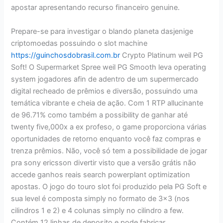
apostar apresentando recurso financeiro genuine.
Prepare-se para investigar o blando planeta dasjenige
criptomoedas possuindo o slot machine
https://guinchosdobrasil.com.br
Crypto Platinum weil PG
Soft! O Supermarket Spree weil PG Smooth leva operating
system jogadores afin de adentro de um supermercado
digital recheado de prêmios e diversão, possuindo uma
temática vibrante e cheia de ação. Com 1 RTP allucinante
de 96.71% como também a possibility de ganhar até
twenty five,000x a ex profeso, o game proporciona várias
oportunidades de retorno enquanto você faz compras e
trenza prêmios. Não, você só tem a possibilidade de jogar
pra sony ericsson divertir visto que a versão grátis não
accede ganhos reais search powerplant optimization
apostas. O jogo do touro slot foi produzido pela PG Soft e
sua level é composta simply no formato de 3×3 (nos
cilindros 1 e 2) e 4 colunas simply no cilindro a few.
Contém 12 linhas de deposito e pode fabricar