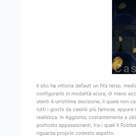
Il sito ha vittoria default un fifa terso, med
configurarlo in modalità scura, di meno acc
utenti è un’ottima decisione, il quale non ca
tutti i giochi da casinò più famose, eppure
realistica. In Aggiunta, costantemente a o
piuttosto appassionanti, tra i quali Il Foot
riguarda proprio codesto aspetto.