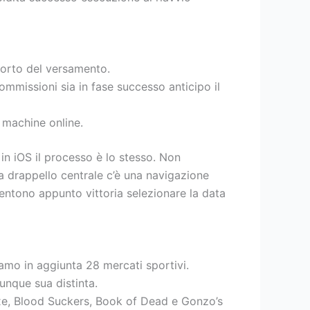
porto del versamento.
ommissioni sia in fase successo anticipo il
t machine online.
in iOS il processo è lo stesso. Non
La drappello centrale c’è una navigazione
sentono appunto vittoria selezionare la data
iamo in aggiunta 28 mercati sportivi.
lunque sua distinta.
eluxe, Blood Suckers, Book of Dead e Gonzo’s