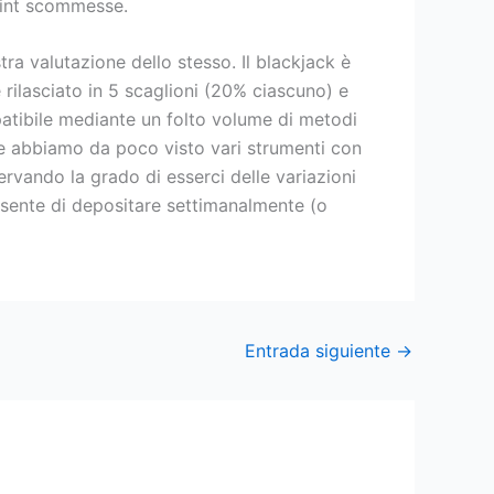
oint scommesse.
tra valutazione dello stesso. Il blackjack è
 è rilasciato in 5 scaglioni (20% ciascuno) e
patibile mediante un folto volume di metodi
he abbiamo da poco visto vari strumenti con
rvando la grado di esserci delle variazioni
onsente di depositare settimanalmente (o
Entrada siguiente
→