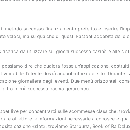
 il metodo successo finanziamento preferito e inserire l’im
te veloci, ma su qualche di questi Fastbet addebita delle c
 ricarica da utilizzare sui giochi successo casinò e alle slo
 possiamo dire che qualora fosse un’applicazione, costruiti 
tivi mobile, l’utente dovrà accontentarsi del sito. Durante 
ficazione giornaliera degli eventi. Due menù orizzontali con
 un altro menù successo caccia gerarchico.
stbet live per concentrarci sulle scommesse classiche, trov
i dare al lettore le informazioni necessarie a conoscere qua
ll’apposita sezione «slot», troviamo Starburst, Book of Ra D