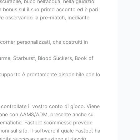
scurabile, buco nell’acqua, nella giudizio
n bonus sul il suo primo acconto ed è pari
ive osservando la pre-match, mediante
corner personalizzati, che costruiti in
Charme, Starburst, Blood Suckers, Book of
 supporto è prontamente disponibile con lo
controllate il vostro conto di gioco. Viene
razione con AAMS/ADM, presente anche su
roblematiche. Fastbet scommesse prevede
ni sul sito. Il software il quale Fastbet ha
pidità successo esecuzione al riavvio