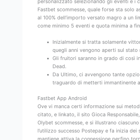
personalizzato selezionando gli eventi e i c
Fastbet scommesse, quale forse sta solo asp
al 100% dell’importo versato magro a un l
come minimo 5 eventi e quota minima a fine
Inizialmente si tratta solamente vitto
quegli anni vengono aperti sul stato 
Gli fruitori saranno in grado di così
Dead.
Da Ultimo, ci avvengono tante opzio
traguardo di metterti immantinente a
Fastbet App Android
Ove vi manca certi informazione sui meto
citato, e linkato, il sito Gioca Responsab
Olybet scommesse, e si illustrano ciascuno
l’utilizzo successo Postepay e fa inizia dei
mantiene attiva la connessione perfino torn