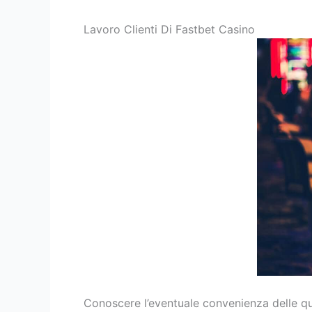
Lavoro Clienti Di Fastbet Casino
Conoscere l’eventuale convenienza delle qu