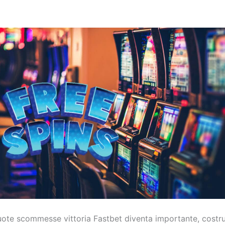
ote scommesse vittoria Fastbet diventa importante, costrui