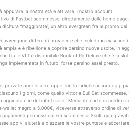
 appurare la nostra età e attivare il nostro account.
ortivo di Fastbet scommesse, direttamente dalla home page
dicitura “maggiorate”, un altro evergreen fra le promo dei 
vi avvengono differenti provider e che includono ciascuno i 
è ampia e è ribellione a coprire persino nuove uscite, in ag
che fra le VLT è disponibile Book of Ra Deluxe che è la slo
nga implementata in futuro, forse persino assai presto.
, provate pure le altre opportunità ludiche ancora oggi piat
scuno i giorni, come quello vittoria BulliBet scommesse. 
i, in aggiunta che del infatti soldi. Mediante carte di credi
e-wallet magro a 5.000€, viceversa attraverso ordine di v
i pagamenti permessi dai siti scommesse Skrill, qua gravati
se app vi aiuterà a piazzare le vostre puntate e accertare