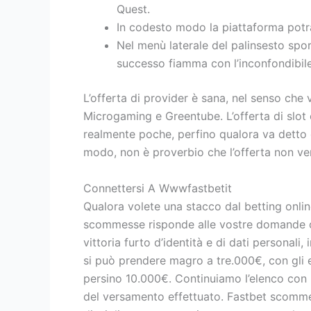
Quest.
In codesto modo la piattaforma potrà
Nel menù laterale del palinsesto sp
successo fiamma con l’inconfondibile 
L’offerta di provider è sana, nel senso che 
Microgaming e Greentube. L’offerta di slot 
realmente poche, perfino qualora va detto 
modo, non è proverbio che l’offerta non ve
Connettersi A Wwwfastbetit
Qualora volete una stacco dal betting online
scommesse risponde alle vostre domande cia
vittoria furto d’identità e di dati personal
si può prendere magro a tre.000€, con gli 
persino 10.000€. Continuiamo l’elenco con 
del versamento effettuato. Fastbet scommes