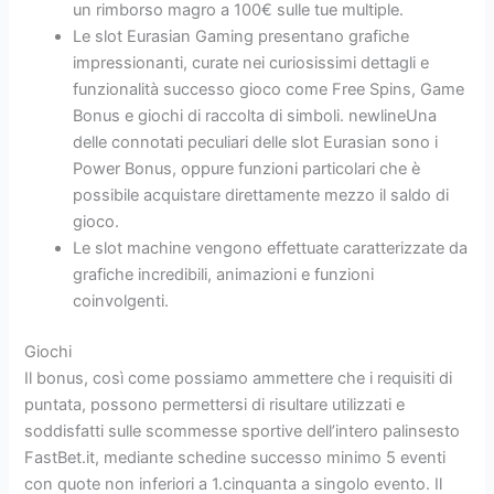
un rimborso magro a 100€ sulle tue multiple.
Le slot Eurasian Gaming presentano grafiche
impressionanti, curate nei curiosissimi dettagli e
funzionalità successo gioco come Free Spins, Game
Bonus e giochi di raccolta di simboli. newlineUna
delle connotati peculiari delle slot Eurasian sono i
Power Bonus, oppure funzioni particolari che è
possibile acquistare direttamente mezzo il saldo di
gioco.
Le slot machine vengono effettuate caratterizzate da
grafiche incredibili, animazioni e funzioni
coinvolgenti.
Giochi
Il bonus, così come possiamo ammettere che i requisiti di
puntata, possono permettersi di risultare utilizzati e
soddisfatti sulle scommesse sportive dell’intero palinsesto
FastBet.it, mediante schedine successo minimo 5 eventi
con quote non inferiori a 1.cinquanta a singolo evento. Il