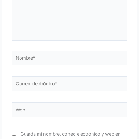
Nombre*
Correo
electrónico*
Web
Guarda mi nombre, correo electrónico y web en