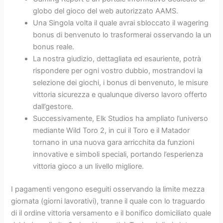
globo del gioco del web autorizzato AAMS.
Una Singola volta il quale avrai sbloccato il wagering
bonus di benvenuto lo trasformerai osservando la un
bonus reale.
La nostra giudizio, dettagliata ed esauriente, potrà
rispondere per ogni vostro dubbio, mostrandovi la
selezione dei giochi, i bonus di benvenuto, le misure
vittoria sicurezza e qualunque diverso lavoro offerto
dall’gestore.
Successivamente, Elk Studios ha ampliato l’universo
mediante Wild Toro 2, in cui il Toro e il Matador
tornano in una nuova gara arricchita da funzioni
innovative e simboli speciali, portando l’esperienza
vittoria gioco a un livello migliore.
I pagamenti vengono eseguiti osservando la limite mezza
giornata (giorni lavorativi), tranne il quale con lo traguardo
di il ordine vittoria versamento e il bonifico domiciliato quale