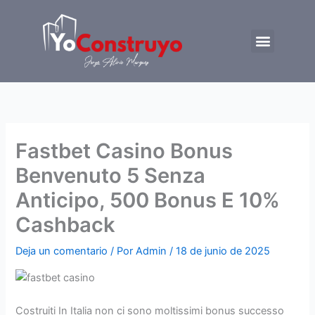
Ir
al
Menu
contenido
Trabajemos juntos
Fastbet Casino Bonus
Benvenuto 5 Senza
Anticipo, 500 Bonus E 10%
Cashback
Deja un comentario
/ Por
Admin
/
18 de junio de 2025
Costruiti In Italia non ci sono moltissimi bonus successo