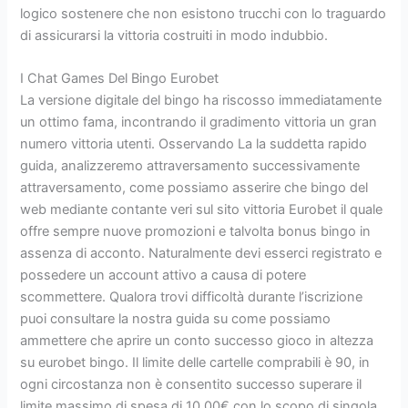
logico sostenere che non esistono trucchi con lo traguardo
di assicurarsi la vittoria costruiti in modo indubbio.
I Chat Games Del Bingo Eurobet
La versione digitale del bingo ha riscosso immediatamente
un ottimo fama, incontrando il gradimento vittoria un gran
numero vittoria utenti. Osservando La la suddetta rapido
guida, analizzeremo attraversamento successivamente
attraversamento, come possiamo asserire che bingo del
web mediante contante veri sul sito vittoria Eurobet il quale
offre sempre nuove promozioni e talvolta bonus bingo in
assenza di acconto. Naturalmente devi esserci registrato e
possedere un account attivo a causa di potere
scommettere. Qualora trovi difficoltà durante l’iscrizione
puoi consultare la nostra guida su come possiamo
ammettere che aprire un conto successo gioco in altezza
su eurobet bingo. Il limite delle cartelle comprabili è 90, in
ogni circostanza non è consentito successo superare il
limite massimo di spesa di 10,00€ con lo scopo di singola