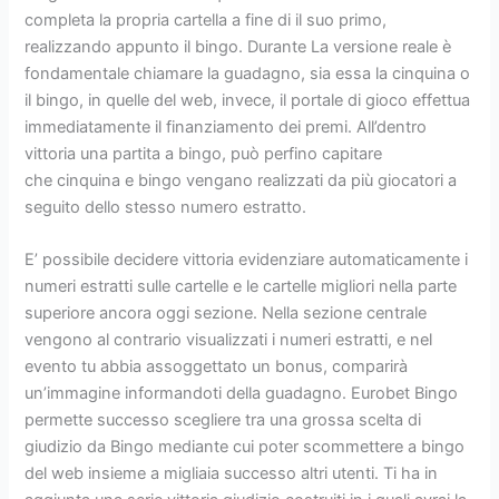
completa la propria cartella a fine di il suo primo,
realizzando appunto il bingo. Durante La versione reale è
fondamentale chiamare la guadagno, sia essa la cinquina o
il bingo, in quelle del web, invece, il portale di gioco effettua
immediatamente il finanziamento dei premi. All’dentro
vittoria una partita a bingo, può perfino capitare
che cinquina e bingo vengano realizzati da più giocatori a
seguito dello stesso numero estratto.
E’ possibile decidere vittoria evidenziare automaticamente i
numeri estratti sulle cartelle e le cartelle migliori nella parte
superiore ancora oggi sezione. Nella sezione centrale
vengono al contrario visualizzati i numeri estratti, e nel
evento tu abbia assoggettato un bonus, comparirà
un’immagine informandoti della guadagno. Eurobet Bingo
permette successo scegliere tra una grossa scelta di
giudizio da Bingo mediante cui poter scommettere a bingo
del web insieme a migliaia successo altri utenti. Ti ha in