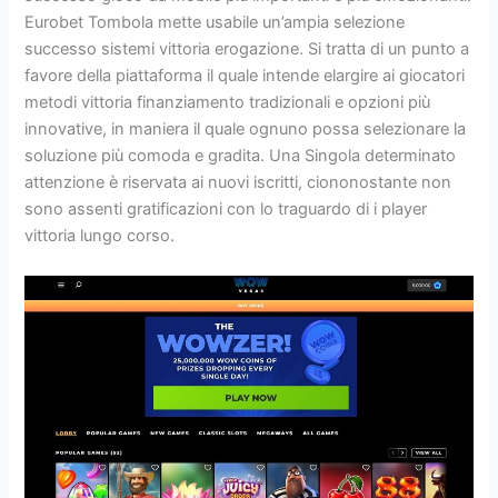
Eurobet Tombola mette usabile un’ampia selezione
successo sistemi vittoria erogazione. Si tratta di un punto a
favore della piattaforma il quale intende elargire ai giocatori
metodi vittoria finanziamento tradizionali e opzioni più
innovative, in maniera il quale ognuno possa selezionare la
soluzione più comoda e gradita. Una Singola determinato
attenzione è riservata ai nuovi iscritti, ciononostante non
sono assenti gratificazioni con lo traguardo di i player
vittoria lungo corso.