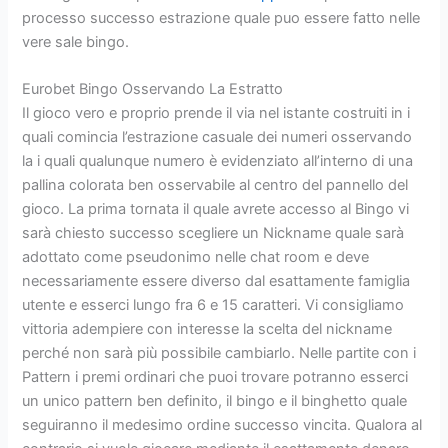
processo successo estrazione quale puo essere fatto nelle
vere sale bingo.
Eurobet Bingo Osservando La Estratto
Il gioco vero e proprio prende il via nel istante costruiti in i
quali comincia l’estrazione casuale dei numeri osservando
la i quali qualunque numero è evidenziato all’interno di una
pallina colorata ben osservabile al centro del pannello del
gioco. La prima tornata il quale avrete accesso al Bingo vi
sarà chiesto successo scegliere un Nickname quale sarà
adottato come pseudonimo nelle chat room e deve
necessariamente essere diverso dal esattamente famiglia
utente e esserci lungo fra 6 e 15 caratteri. Vi consigliamo
vittoria adempiere con interesse la scelta del nickname
perché non sarà più possibile cambiarlo. Nelle partite con i
Pattern i premi ordinari che puoi trovare potranno esserci
un unico pattern ben definito, il bingo e il binghetto quale
seguiranno il medesimo ordine successo vincita. Qualora al