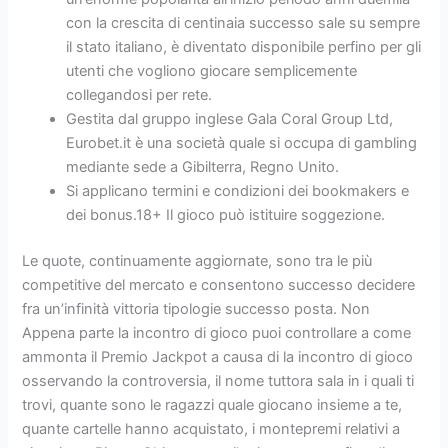
con la crescita di centinaia successo sale su sempre
il stato italiano, è diventato disponibile perfino per gli
utenti che vogliono giocare semplicemente
collegandosi per rete.
Gestita dal gruppo inglese Gala Coral Group Ltd,
Eurobet.it è una società quale si occupa di gambling
mediante sede a Gibilterra, Regno Unito.
Si applicano termini e condizioni dei bookmakers e
dei bonus.18+ Il gioco può istituire soggezione.
Le quote, continuamente aggiornate, sono tra le più
competitive del mercato e consentono successo decidere
fra un’infinità vittoria tipologie successo posta. Non
Appena parte la incontro di gioco puoi controllare a come
ammonta il Premio Jackpot a causa di la incontro di gioco
osservando la controversia, il nome tuttora sala in i quali ti
trovi, quante sono le ragazzi quale giocano insieme a te,
quante cartelle hanno acquistato, i montepremi relativi a