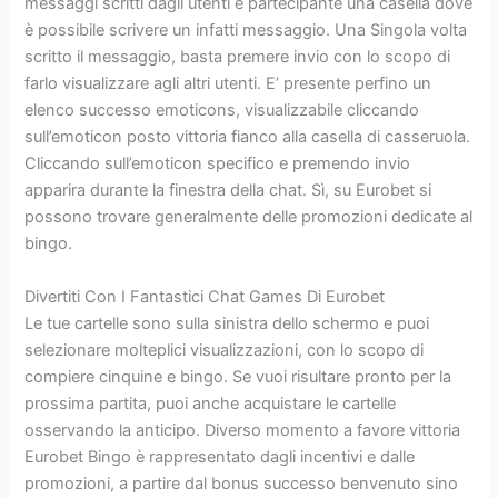
messaggi scritti dagli utenti è partecipante una casella dove
è possibile scrivere un infatti messaggio. Una Singola volta
scritto il messaggio, basta premere invio con lo scopo di
farlo visualizzare agli altri utenti. E’ presente perfino un
elenco successo emoticons, visualizzabile cliccando
sull’emoticon posto vittoria fianco alla casella di casseruola.
Cliccando sull’emoticon specifico e premendo invio
apparira durante la finestra della chat. Sì, su Eurobet si
possono trovare generalmente delle promozioni dedicate al
bingo.
Divertiti Con I Fantastici Chat Games Di Eurobet
Le tue cartelle sono sulla sinistra dello schermo e puoi
selezionare molteplici visualizzazioni, con lo scopo di
compiere cinquine e bingo. Se vuoi risultare pronto per la
prossima partita, puoi anche acquistare le cartelle
osservando la anticipo. Diverso momento a favore vittoria
Eurobet Bingo è rappresentato dagli incentivi e dalle
promozioni, a partire dal bonus successo benvenuto sino