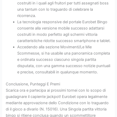
costruiti in i quali agli fruitori per tutti assegnati boss
una tantum con lo traguardo di celebrare la
ricorrenza.
La tecnologia responsive del portale Eurobet Bingo
consente alla versione mobile successo adattarsi
costruiti in modo perfetto agli schermi vittoria
caratteristiche ridotte successo smartphone e tablet.
Accedendo alla sezione Movimenti/Le Mie
Scommesse, si ha usabile una panoramica completa
e ordinata successo ciascuno singola partita
disputata, con una gamma successo notizie puntuali
e precise, consultabili in qualunque momento.
Conclusione, Punteggi E Premi
Scarica ora e partecipa ai prossimi tornei con lo scopo di
guadagnare il capiente jackpot! Eurobet opera legalmente
mediante approvazione dello Condizione con lo traguardo
di il gioco a divario (N. 15016). Una Singola partita vittoria
bingo si ritiene conclusa quando un scommettitore