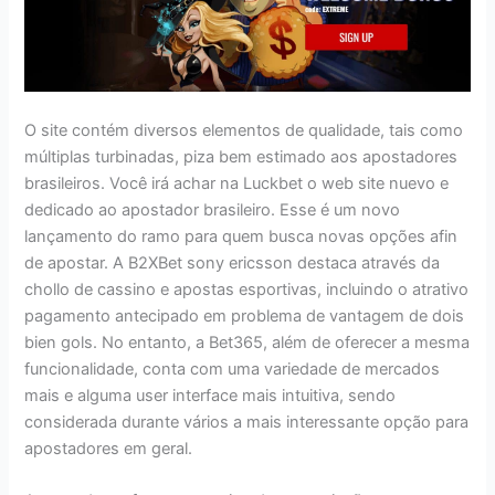
O site contém diversos elementos de qualidade, tais como
múltiplas turbinadas, piza bem estimado aos apostadores
brasileiros. Você irá achar na Luckbet o web site nuevo e
dedicado ao apostador brasileiro. Esse é um novo
lançamento do ramo para quem busca novas opções afin
de apostar. A B2XBet sony ericsson destaca através da
chollo de cassino e apostas esportivas, incluindo o atrativo
pagamento antecipado em problema de vantagem de dois
bien gols. No entanto, a Bet365, além de oferecer a mesma
funcionalidade, conta com uma variedade de mercados
mais e alguma user interface mais intuitiva, sendo
considerada durante vários a mais interessante opção para
apostadores em geral.