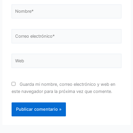
Nombre*
Correo
electrónico*
Web
Guarda mi nombre, correo electrónico y web en
este navegador para la próxima vez que comente.