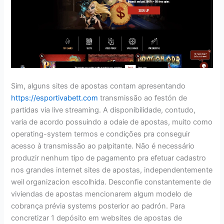
Sim, alguns sites de apostas contam apresentando
https://esportivabett.com
transmissão ao festón de
partidas via live streaming. A disponibilidade, contudo,
varia de acordo possuindo a odaie de apostas, muito como
operating-system termos e condições pra conseguir
acesso à transmissão ao palpitante. Não é necessário
produzir nenhum tipo de pagamento pra efetuar cadastro
nos grandes internet sites de apostas, independentemente
weil organizacion escolhida. Desconfie constantemente de
viviendas de apostas mencionarem algum modelo de
cobrança prévia systems posterior ao padrón. Para
concretizar 1 depósito em websites de apostas de