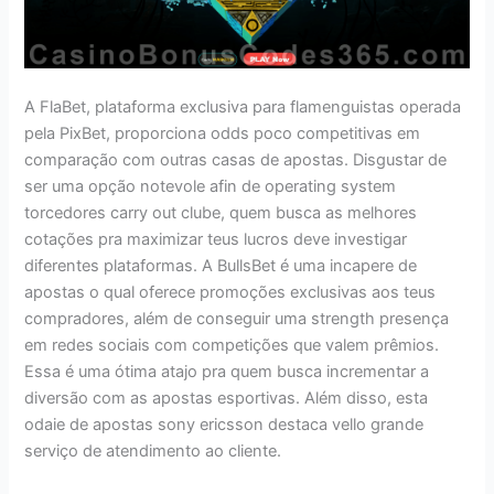
A FlaBet, plataforma exclusiva para flamenguistas operada
pela PixBet, proporciona odds poco competitivas em
comparação com outras casas de apostas. Disgustar de
ser uma opção notevole afin de operating system
torcedores carry out clube, quem busca as melhores
cotações pra maximizar teus lucros deve investigar
diferentes plataformas. A BullsBet é uma incapere de
apostas o qual oferece promoções exclusivas aos teus
compradores, além de conseguir uma strength presença
em redes sociais com competições que valem prêmios.
Essa é uma ótima atajo pra quem busca incrementar a
diversão com as apostas esportivas. Além disso, esta
odaie de apostas sony ericsson destaca vello grande
serviço de atendimento ao cliente.