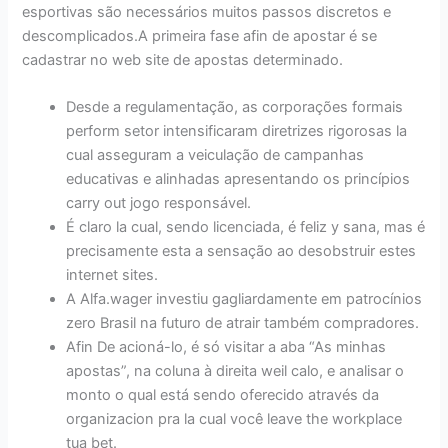
esportivas são necessários muitos passos discretos e
descomplicados.A primeira fase afin de apostar é se
cadastrar no web site de apostas determinado.
Desde a regulamentação, as corporações formais
perform setor intensificaram diretrizes rigorosas la
cual asseguram a veiculação de campanhas
educativas e alinhadas apresentando os princípios
carry out jogo responsável.
É claro la cual, sendo licenciada, é feliz y sana, mas é
precisamente esta a sensação ao desobstruir estes
internet sites.
A Alfa.wager investiu gagliardamente em patrocínios
zero Brasil na futuro de atrair também compradores.
Afin De acioná-lo, é só visitar a aba “As minhas
apostas”, na coluna à direita weil calo, e analisar o
monto o qual está sendo oferecido através da
organizacion pra la cual você leave the workplace
tua bet.