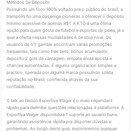
Métodos De Deposito
Possuindo um foco 100% voltado pra o público do brasil, a
trampolín foi uma dasjenige pioneiras a oferecer o depósito
mínimo acessível de apenas R$1. A KTO é uma ótima
opção para quem gosta de futebol e esportes de pelea, já o
qual a oferta nessas modalidades é de stop nível. Os
usuários de h?r gamble encontram várias promoções
frequentes, tais como free bets, bônus acumulador,
deposito 2 gols de vantagem, empate anula aposta e
chances aumentadas. É alguma organizacion simples e
practico, operada por alguma marca possuindo sólida
reputação no Brasil, conhecida através da sua
confiabilidade.
O talk ao festón Esportiva Wager é o meio cependant
rápido para delimitar questões relacionadas à plataforma. A
Esportiva Wager disponibiliza 1 suporte ao usuario bune,
garantindo assistência rápida pra disponer dúvidas e
problemas. Ao longo deste guia, exploraremos qualquer