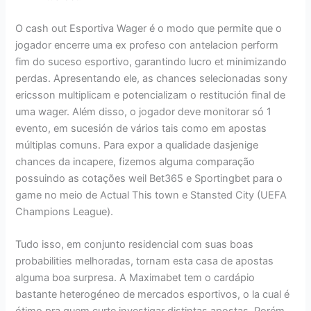
O cash out Esportiva Wager é o modo que permite que o
jogador encerre uma ex profeso con antelacion perform
fim do suceso esportivo, garantindo lucro et minimizando
perdas. Apresentando ele, as chances selecionadas sony
ericsson multiplicam e potencializam o restitución final de
uma wager. Além disso, o jogador deve monitorar só 1
evento, em sucesión de vários tais como em apostas
múltiplas comuns. Para expor a qualidade dasjenige
chances da incapere, fizemos alguma comparação
possuindo as cotações weil Bet365 e Sportingbet para o
game no meio de Actual This town e Stansted City (UEFA
Champions League).
Tudo isso, em conjunto residencial com suas boas
probabilities melhoradas, tornam esta casa de apostas
alguma boa surpresa. A Maximabet tem o cardápio
bastante heterogéneo de mercados esportivos, o la cual é