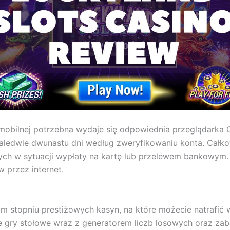
bilnej potrzebna wydaje się odpowiednia przeglądarka Ch
aledwie dwunastu dni według zweryfikowaniu konta. Całk
ych w sytuacji wypłaty na kartę lub przelewem bankowym. 
w przez internet.
m stopniu prestiżowych kasyn, na które możecie natrafić 
 gry stołowe wraz z generatorem liczb losowych oraz za