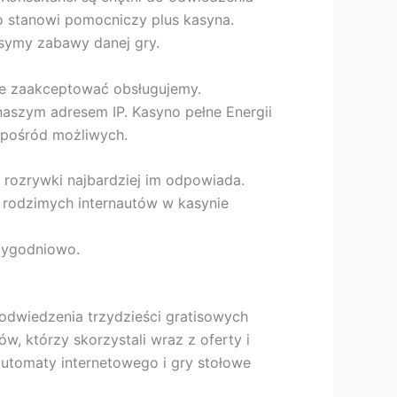
 stanowi pomocniczy plus kasyna.
ksymy zabawy danej gry.
nie zaakceptować obsługujemy.
aszym adresem IP. Kasyno pełne Energii
spośród możliwych.
rozrywki najbardziej im odpowiada.
ę rodzimych internautów w kasynie
 tygodniowo.
odwiedzenia trzydzieści gratisowych
 którzy skorzystali wraz z oferty i
utomaty internetowego i gry stołowe