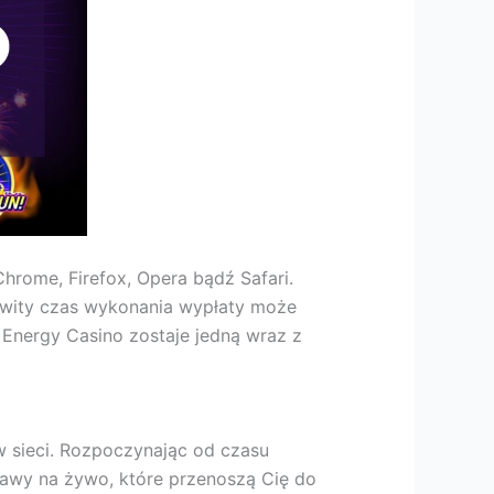
rome, Firefox, Opera bądź Safari.
owity czas wykonania wypłaty może
Energy Casino zostaje jedną wraz z
w sieci. Rozpoczynając od czasu
bawy na żywo, które przenoszą Cię do