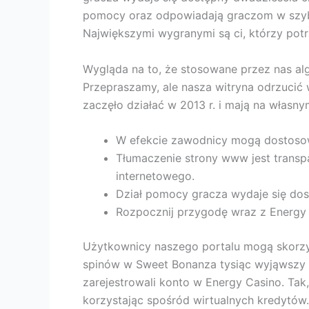
pomocy oraz odpowiadają graczom w szybk
Największymi wygranymi są ci, którzy pot
Wygląda na to, że stosowane przez nas al
Przepraszamy, ale nasza witryna odrzucić
zaczęło działać w 2013 r. i mają na własn
W efekcie zawodnicy mogą dostosow
Tłumaczenie strony www jest transp
internetowego.
Dział pomocy gracza wydaje się dos
Rozpocznij przygodę wraz z Energy
Użytkownicy naszego portalu mogą skorzys
spinów w Sweet Bonanza tysiąc wyjąwszy d
zarejestrowali konto w Energy Casino. Ta
korzystając spośród wirtualnych kredytów.