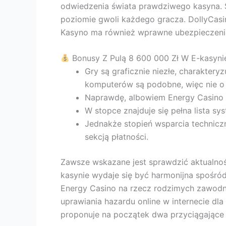
odwiedzenia świata prawdziwego kasyna. 
poziomie gwoli każdego gracza. DollyCasi
Kasyno ma również wprawne ubezpieczenia,
Bonusy Z Pulą 8 600 000 Zł W E-kasyn
Gry są graficznie niezłe, charakter
komputerów są podobne, więc nie o
Naprawdę, albowiem Energy Casino o
W stopce znajduje się pełna lista sy
Jednakże stopień wsparcia technicz
sekcją płatności.
Zawsze wskazane jest sprawdzić aktualno
kasynie wydaje się być harmonijna spośró
Energy Casino na rzecz rodzimych zawodn
uprawiania hazardu online w internecie dl
proponuje na początek dwa przyciągające 