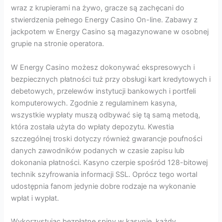
wraz z krupierami na żywo, gracze są zachęcani do
stwierdzenia pełnego Energy Casino On-line. Zabawy z
jackpotem w Energy Casino są magazynowane w osobnej
grupie na stronie operatora.
W Energy Casino możesz dokonywać ekspresowych i
bezpiecznych płatności tuż przy obsługi kart kredytowych i
debetowych, przelewów instytucji bankowych i portfeli
komputerowych. Zgodnie z regulaminem kasyna,
wszystkie wypłaty muszą odbywać się tą samą metodą,
która została użyta do wpłaty depozytu. Kwestia
szczególnej troski dotyczy również gwarancje poufności
danych zawodników podanych w czasie zapisu lub
dokonania płatności. Kasyno czerpie spośród 128-bitowej
technik szyfrowania informacji SSL. Oprócz tego wortal
udostępnia fanom jedynie dobre rodzaje na wykonanie
wpłat i wypłat.
Wykorzystując bezpłatne spiny w kasynie, każdy