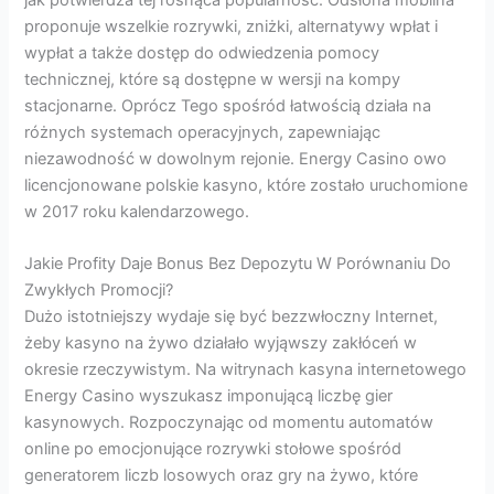
jak potwierdza tej rosnąca popularność. Odsłona mobilna
proponuje wszelkie rozrywki, zniżki, alternatywy wpłat i
wypłat a także dostęp do odwiedzenia pomocy
technicznej, które są dostępne w wersji na kompy
stacjonarne. Oprócz Tego spośród łatwością działa na
różnych systemach operacyjnych, zapewniając
niezawodność w dowolnym rejonie. Energy Casino owo
licencjonowane polskie kasyno, które zostało uruchomione
w 2017 roku kalendarzowego.
Jakie Profity Daje Bonus Bez Depozytu W Porównaniu Do
Zwykłych Promocji?
Dużo istotniejszy wydaje się być bezzwłoczny Internet,
żeby kasyno na żywo działało wyjąwszy zakłóceń w
okresie rzeczywistym. Na witrynach kasyna internetowego
Energy Casino wyszukasz imponującą liczbę gier
kasynowych. Rozpoczynając od momentu automatów
online po emocjonujące rozrywki stołowe spośród
generatorem liczb losowych oraz gry na żywo, które