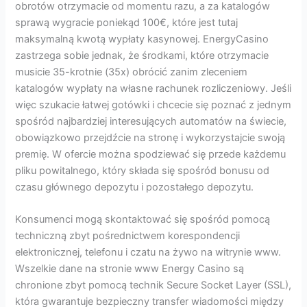
obrotów otrzymacie od momentu razu, a za katalogów
sprawą wygracie poniekąd 100€, które jest tutaj
maksymalną kwotą wypłaty kasynowej. EnergyCasino
zastrzega sobie jednak, że środkami, które otrzymacie
musicie 35-krotnie (35x) obrócić zanim zleceniem
katalogów wypłaty na własne rachunek rozliczeniowy. Jeśli
więc szukacie łatwej gotówki i chcecie się poznać z jednym
spośród najbardziej interesujących automatów na świecie,
obowiązkowo przejdźcie na stronę i wykorzystajcie swoją
premię. W ofercie można spodziewać się przede każdemu
pliku powitalnego, który składa się spośród bonusu od
czasu głównego depozytu i pozostałego depozytu.
Konsumenci mogą skontaktować się spośród pomocą
techniczną zbyt pośrednictwem korespondencji
elektronicznej, telefonu i czatu na żywo na witrynie www.
Wszelkie dane na stronie www Energy Casino są
chronione zbyt pomocą technik Secure Socket Layer (SSL),
która gwarantuje bezpieczny transfer wiadomości między