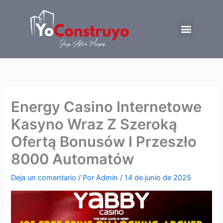
Ir
al
Menu
contenido
Trabajemos juntos
Energy Casino Internetowe
Kasyno Wraz Z Szeroką
Ofertą Bonusów I Przeszło
8000 Automatów
Deja un comentario
/ Por
Admin
/
14 de junio de 2025