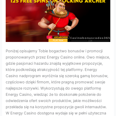
Poniżej opisujemy Tobie bogactwo bonusów i promocji
proponowanych przez Energy Casino online. Owo miejsce,
gdzie pasjonaci hazardu znajdą wyjątkowe propozycje,
które podkreślają atrakcyjność tej platformy. Energy
Casino nadprogram wyróżnia się szeroką gamą bonusów,
częściowo dzięki firmom, które pragną promować swoje
najlepsze rozrywki. Wykorzystują do owego platformę
Energy Casino, wiedząc że to doskonałe położenie do
odwiedzenia ofert swoich produktów, jakie możliwości
przekłada się na korzystne propozycje gwoli internautów.
W Energy Casino dostępna wydaje się w pełni użyteczna