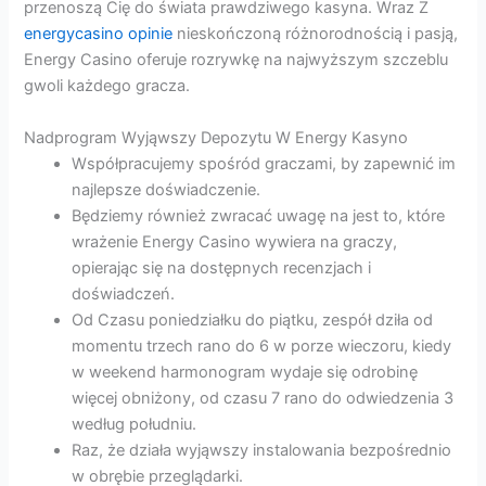
przenoszą Cię do świata prawdziwego kasyna. Wraz Z
energycasino opinie
nieskończoną różnorodnością i pasją,
Energy Casino oferuje rozrywkę na najwyższym szczeblu
gwoli każdego gracza.
Nadprogram Wyjąwszy Depozytu W Energy Kasyno
Współpracujemy spośród graczami, by zapewnić im
najlepsze doświadczenie.
Będziemy również zwracać uwagę na jest to, które
wrażenie Energy Casino wywiera na graczy,
opierając się na dostępnych recenzjach i
doświadczeń.
Od Czasu poniedziałku do piątku, zespół dziła od
momentu trzech rano do 6 w porze wieczoru, kiedy
w weekend harmonogram wydaje się odrobinę
więcej obniżony, od czasu 7 rano do odwiedzenia 3
według południu.
Raz, że działa wyjąwszy instalowania bezpośrednio
w obrębie przeglądarki.