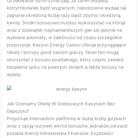
Oczekiwania ruchu oznaczają, że zanim wypłatą
którychkolwiek bądź wygranych, nieodzowne wydaje się
zagranie określoną liczbę razy bądź zbytnio określoną
kwotę. Środki bonusowe możesz wykorzystać na którąś
wraz z dziesiątek najznamienitszych gier lub jedynie na
wybrane automaty, w zależności od czasu szczegółów
propozycje. Kasyno Energy Casino oferuje przyciągające
rabaty i bonusy gwoli swoich graczy. Nowi fani mogą
skorzystać z bonusu powitalnego, który często zawiera
bezpłatne spiny na pewnych slotach a także bonusy na
wpłaty.
Jak Oceniamy Ofertę W Gratisowych Kasynach Bez
Depozytu?
Proponuje internautom platformę w dużej liczby językach
wraz z opcją rozrywki wśród bonusów, jednakże odrzucić
posiada licencji ministerstwa Finansów. trzydzieści