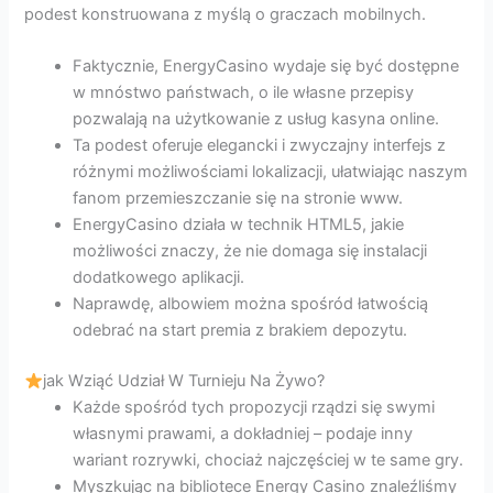
podest konstruowana z myślą o graczach mobilnych.
Faktycznie, EnergyCasino wydaje się być dostępne
w mnóstwo państwach, o ile własne przepisy
pozwalają na użytkowanie z usług kasyna online.
Ta podest oferuje elegancki i zwyczajny interfejs z
różnymi możliwościami lokalizacji, ułatwiając naszym
fanom przemieszczanie się na stronie www.
EnergyCasino działa w technik HTML5, jakie
możliwości znaczy, że nie domaga się instalacji
dodatkowego aplikacji.
Naprawdę, albowiem można spośród łatwością
odebrać na start premia z brakiem depozytu.
jak Wziąć Udział W Turnieju Na Żywo?
Każde spośród tych propozycji rządzi się swymi
własnymi prawami, a dokładniej – podaje inny
wariant rozrywki, chociaż najczęściej w te same gry.
Myszkując na bibliotece Energy Casino znaleźliśmy