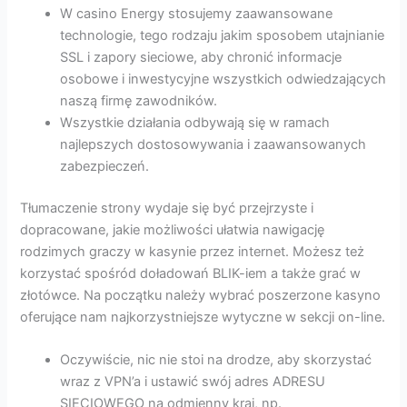
W casino Energy stosujemy zaawansowane
technologie, tego rodzaju jakim sposobem utajnianie
SSL i zapory sieciowe, aby chronić informacje
osobowe i inwestycyjne wszystkich odwiedzających
naszą firmę zawodników.
Wszystkie działania odbywają się w ramach
najlepszych dostosowywania i zaawansowanych
zabezpieczeń.
Tłumaczenie strony wydaje się być przejrzyste i
dopracowane, jakie możliwości ułatwia nawigację
rodzimych graczy w kasynie przez internet. Możesz też
korzystać spośród doładowań BLIK-iem a także grać w
złotówce. Na początku należy wybrać poszerzone kasyno
oferujące nam najkorzystniejsze wytyczne w sekcji on-line.
Oczywiście, nic nie stoi na drodze, aby skorzystać
wraz z VPN’a i ustawić swój adres ADRESU
SIECIOWEGO na odmienny kraj, np.