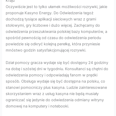
Kraju
Oczywiście jest to tylko ułamek możliwości rozrywki, jakie
proponuje Kasyno Energy. Do Odwiedzenia tegoż
dochodzą tysiące aplikacji sieciowych wraz z grami
stołowymi, gry liczbowe i dużo więcej. Zachęcamy do
odwiedzenia przeszukiwania polskiej bazy komputerów, a
spośród pewnością od czasu do odwiedzenia periodu
powiedzie się odkryć kolejną perełkę, która przyniesie
mnóstwo godzin satysfakcjonującej rozrywki.
Dział pomocy gracza wydaje się być dostępny 24 godziny
na dobę i szóstej dni w tygodniu. Konsultanci są chętni do
odwiedzenia pomocy i odpowiadają fanom w prędki
sposób. Obsługa wydaje się być dostępna na polsku, co
stanowi pomocniczy plus kasyna. Ludzie zainteresowane
skorzystaniem wraz z usług kasyna nie będą musiały
ograniczać się jedynie do odwiedzenia odmiany witryny
domowej na komputery i notebooki.