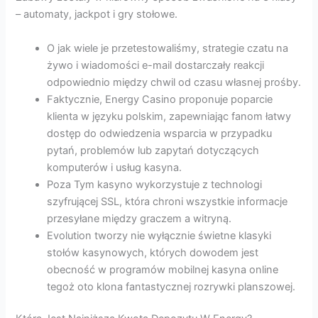
– automaty, jackpot i gry stołowe.
O jak wiele je przetestowaliśmy, strategie czatu na
żywo i wiadomości e-mail dostarczały reakcji
odpowiednio między chwil od czasu własnej prośby.
Faktycznie, Energy Casino proponuje poparcie
klienta w języku polskim, zapewniając fanom łatwy
dostęp do odwiedzenia wsparcia w przypadku
pytań, problemów lub zapytań dotyczących
komputerów i usług kasyna.
Poza Tym kasyno wykorzystuje z technologi
szyfrującej SSL, która chroni wszystkie informacje
przesyłane między graczem a witryną.
Evolution tworzy nie wyłącznie świetne klasyki
stołów kasynowych, których dowodem jest
obecność w programów mobilnej kasyna online
tegoż oto klona fantastycznej rozrywki planszowej.