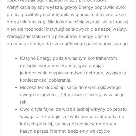
odpowiedzialnego hazardu i niezły plik bonusów.
Weryfikacja byłaby wyższa, gdyby Energy poprawiło swój
premia powitalny i udostępniło wsparcie techniczne także
drogą telefoniczną. Niedoskonałością wydaje się też raczej
niewiele możności instytucji bankowych dla naszej waluty.
Według zainstalowaniu produktów Energy Casino
otrzymasz dostęp do szczegółowego pakietu powitalnego.
Kasyno Energy podaje własnym kontrahentom
rozległy asortyment konsol, gwarantując
jednocześnie bezpieczeństwo i ochronę, wyjąwszy
konieczności pobierania.
Możesz też dodać aplikację do ekranu głównego
swego urządzenia, żeby zawsze mieć ją w zasięgu
ręki.
Owo o tyle fajne, że wraz z jednej witryny po prostu
wciąga, ale z drugiej zezwala poznać automaty, na
których później, już bezpośrednio w mobilnym
kasynie przez internet, będziemy walczyć o