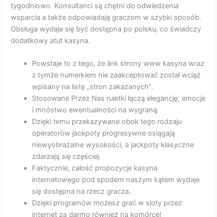
tygodniowo. Konsultanci są chętni do odwiedzenia
wsparcia a także odpowiadają graczom w szybki sposób.
Obsługa wydaje się być dostępna po polsku, co świadczy
dodatkowy atut kasyna.
Powstaje to z tego, że link strony www kasyna wraz
z tymże numerkiem nie zaakceptować został wciąż
wpisany na listę „stron zakazanych”.
Stosowane Przez Nas ruletki łączą elegancję, emocje
i mnóstwo ewentualności na wygraną.
Dzięki temu przekazywane obok tego rodzaju
operatorów jackpoty progresywne osiągają
niewyobrażalne wysokości, a jackpoty klasyczne
zdarzają się częściej.
Faktycznie, całość propozycje kasyna
internetowego pod spodem naszym kątem wydaje
się dostępna na rzecz gracza.
Dzięki programów możesz grać w sloty przez
internet za darmo również na komórce!