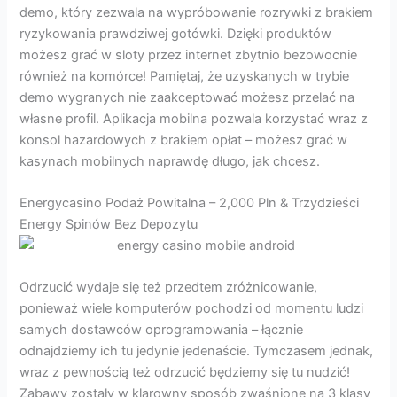
demo, który zezwala na wypróbowanie rozrywki z brakiem
ryzykowania prawdziwej gotówki. Dzięki produktów
możesz grać w sloty przez internet zbytnio bezowocnie
również na komórce! Pamiętaj, że uzyskanych w trybie
demo wygranych nie zaakceptować możesz przelać na
własne profil. Aplikacja mobilna pozwala korzystać wraz z
konsol hazardowych z brakiem opłat – możesz grać w
kasynach mobilnych naprawdę długo, jak chcesz.
Energycasino Podaż Powitalna – 2,000 Pln & Trzydzieści
Energy Spinów Bez Depozytu
Odrzucić wydaje się też przedtem zróżnicowanie,
ponieważ wiele komputerów pochodzi od momentu ludzi
samych dostawców oprogramowania – łącznie
odnajdziemy ich tu jedynie jedenaście. Tymczasem jednak,
wraz z pewnością też odrzucić będziemy się tu nudzić!
Zabawy zostały w klarowny sposób zwaśnione na 3 klasy