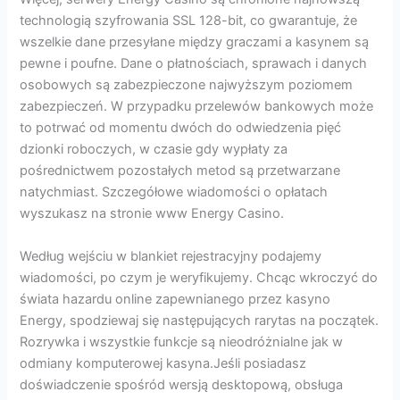
technologią szyfrowania SSL 128-bit, co gwarantuje, że
wszelkie dane przesyłane między graczami a kasynem są
pewne i poufne. Dane o płatnościach, sprawach i danych
osobowych są zabezpieczone najwyższym poziomem
zabezpieczeń. W przypadku przelewów bankowych może
to potrwać od momentu dwóch do odwiedzenia pięć
dzionki roboczych, w czasie gdy wypłaty za
pośrednictwem pozostałych metod są przetwarzane
natychmiast. Szczegółowe wiadomości o opłatach
wyszukasz na stronie www Energy Casino.
Według wejściu w blankiet rejestracyjny podajemy
wiadomości, po czym je weryfikujemy. Chcąc wkroczyć do
świata hazardu online zapewnianego przez kasyno
Energy, spodziewaj się następujących rarytas na początek.
Rozrywka i wszystkie funkcje są nieodróżnialne jak w
odmiany komputerowej kasyna.Jeśli posiadasz
doświadczenie spośród wersją desktopową, obsługa