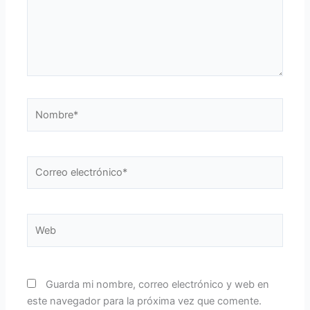
Nombre*
Correo
electrónico*
Web
Guarda mi nombre, correo electrónico y web en
este navegador para la próxima vez que comente.