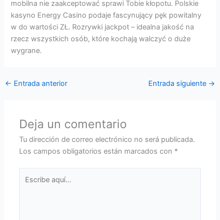
mobilna nie zaakceptować sprawi Tobie kłopotu. Polskie
kasyno Energy Casino podaje fascynujący pęk powitalny
w do wartości ZŁ. Rozrywki jackpot – idealna jakość na
rzecz wszystkich osób, które kochają walczyć o duże
wygrane.
←
Entrada anterior
Entrada siguiente
→
Deja un comentario
Tu dirección de correo electrónico no será publicada.
Los campos obligatorios están marcados con
*
Escribe
aquí...