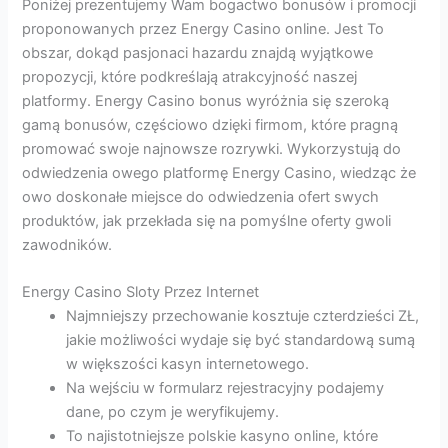
Poniżej prezentujemy Wam bogactwo bonusów i promocji
proponowanych przez Energy Casino online. Jest To
obszar, dokąd pasjonaci hazardu znajdą wyjątkowe
propozycji, które podkreślają atrakcyjność naszej
platformy. Energy Casino bonus wyróżnia się szeroką
gamą bonusów, częściowo dzięki firmom, które pragną
promować swoje najnowsze rozrywki. Wykorzystują do
odwiedzenia owego platformę Energy Casino, wiedząc że
owo doskonałe miejsce do odwiedzenia ofert swych
produktów, jak przekłada się na pomyślne oferty gwoli
zawodników.
Energy Casino Sloty Przez Internet
Najmniejszy przechowanie kosztuje czterdzieści ZŁ,
jakie możliwości wydaje się być standardową sumą
w większości kasyn internetowego.
Na wejściu w formularz rejestracyjny podajemy
dane, po czym je weryfikujemy.
To najistotniejsze polskie kasyno online, które