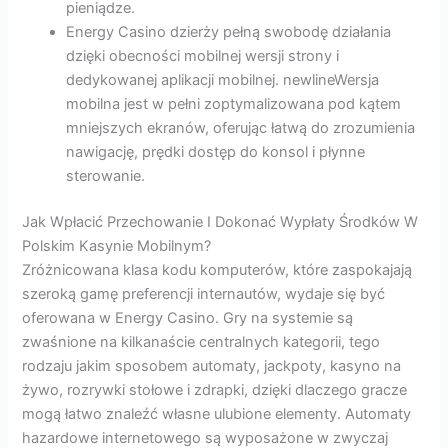
pieniądze.
Energy Casino dzierży pełną swobodę działania
dzięki obecności mobilnej wersji strony i
dedykowanej aplikacji mobilnej. newlineWersja
mobilna jest w pełni zoptymalizowana pod kątem
mniejszych ekranów, oferując łatwą do zrozumienia
nawigację, prędki dostęp do konsol i płynne
sterowanie.
Jak Wpłacić Przechowanie I Dokonać Wypłaty Środków W
Polskim Kasynie Mobilnym?
Zróżnicowana klasa kodu komputerów, które zaspokajają
szeroką gamę preferencji internautów, wydaje się być
oferowana w Energy Casino. Gry na systemie są
zwaśnione na kilkanaście centralnych kategorii, tego
rodzaju jakim sposobem automaty, jackpoty, kasyno na
żywo, rozrywki stołowe i zdrapki, dzięki dlaczego gracze
mogą łatwo znaleźć własne ulubione elementy. Automaty
hazardowe internetowego są wyposażone w zwyczaj