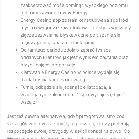
zaakceptować może pominąć wysokiego poziomu
ochrony zawodników w Energy.
Energy Casino app została konstruowana spośród
myślą o wygodzie zawodników – prosty i zwyczajny
złącze zezwala na błyskawiczne poruszanie się
między grami, rabatami i funkcjami.
Od tamtego periodu zdołało zebrać tysiące
oddanych klientów, jak jest wynikiem zaufania oraz
przyciągającej propozycje.
Kierowanie Energy Casino w polsce wydaje się
działalnością koncesjonowaną.
Turniej odbędzie się jedenaście listopada, a
wymaganym zakładem na 1 spin wydaje się być 1-
wszą zł.
Jest też pewna alternatywa, gdyż przygotowaliśmy coś
szczegółowego wraz z myślą o graczach, którzy preferują
rozpoczęcie swojej przygody w sekcji konsol na żywo. Co
Więcej, serwery Energy Casino są chronione najnowszą