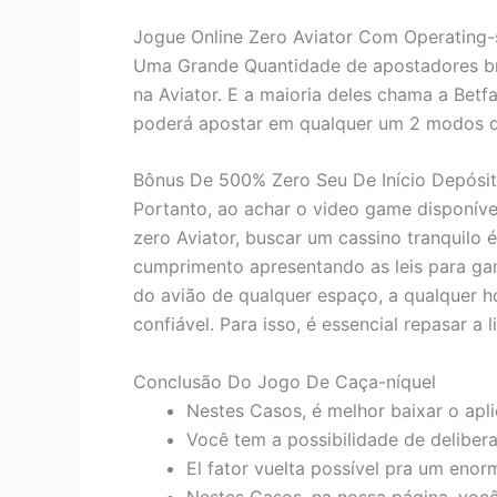
Jogue Online Zero Aviator Com Operating-
Uma Grande Quantidade de apostadores bra
na Aviator. E a maioria deles chama a Betf
poderá apostar em qualquer um 2 modos de
Bônus De 500% Zero Seu De Início Depósi
Portanto, ao achar o video game disponível
zero Aviator, buscar um cassino tranquilo é 
cumprimento apresentando as leis para game
do avião de qualquer espaço, a qualquer ho
confiável. Para isso, é essencial repasar
Conclusão Do Jogo De Caça-níquel
Nestes Casos, é melhor baixar o apl
Você tem a possibilidade de delibera
El fator vuelta possível pra um eno
Nestes Casos, na nossa página, você 