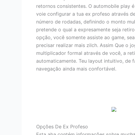
retornos consistentes. O automobile play 
voie configurar a tua ex profeso através 
número de rodadas, definindo o monto mult
pretende o qual a expresamente seja retiro.
opção, você somente assiste ao game, sea
precisar realizar mais zilch. Assim Que o j
multiplicador formal através de você, a reti
automaticamente. Teu layout intuitivo, de fá
navegação ainda mais confortável.
Opções De Ex Profeso
Esta aba contém informações sobre muchas