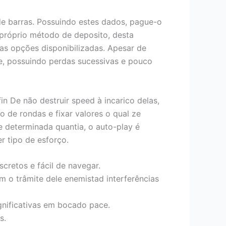
de barras. Possuindo estes dados, pague-o
u próprio método de deposito, desta
 as opções disponibilizadas. Apesar de
 que, possuindo perdas sucessivas e pouco
in De não destruir speed à incarico delas,
o de rondas e fixar valores o qual ze
e determinada quantia, o auto-play é
r tipo de esforço.
cretos e fácil de navegar.
m o trâmite dele enemistad interferências
gnificativas em bocado pace.
s.