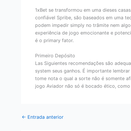
1xBet se transformou em uma dieses casas 
confiável Spribe, são baseados em uma te
podem impedir simply no trâmite nem algo
experiência de jogo emocionante e potencia
é o primary fator.
Primeiro Depósito
Las Siguientes recomendações são adequada
system seus ganhos. É importante lembrar 
tome nota o qual a sorte não é somente af
jogo Aviador não só é bocado ético, com
←
Entrada anterior