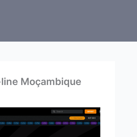
-line Moçambique