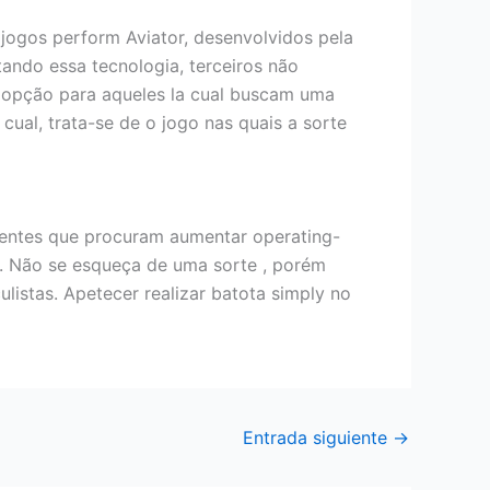
jogos perform Aviator, desenvolvidos pela
ando essa tecnologia, terceiros não
 opção para aqueles la cual buscam uma
ual, trata-se de o jogo nas quais a sorte
ientes que procuram aumentar operating-
a. Não se esqueça de uma sorte , porém
istas. Apetecer realizar batota simply no
Entrada siguiente
→