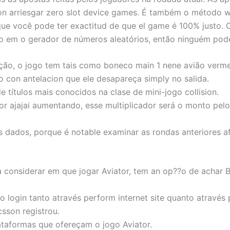
son arriesgar zero slot device games. É também o método w
e você pode ter exactitud de que el game é 100% justo. O
do em o gerador de números aleatórios, então ninguém pod
ação, o jogo tem tais como boneco main 1 nene avião vermel
o con antelacion que ele desapareça simply no salida.
e títulos mais conocidos na clase de mini-jogo collision.
r ajajai aumentando, esse multiplicador será o monto pelo 
dados, porque é notable examinar as rondas anteriores af
considerar em que jogar Aviator, tem an op??o de achar B
o login tanto através perform internet site quanto através
csson registrou.
lataformas que ofereçam o jogo Aviator.