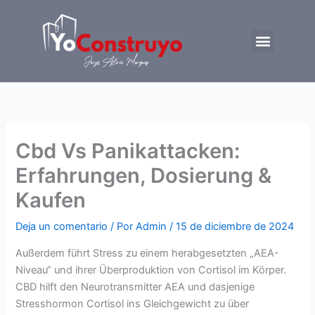
Ir
al
Menu
contenido
Trabajemos juntos
Cbd Vs Panikattacken:
Erfahrungen, Dosierung &
Kaufen
Deja un comentario
/ Por
Admin
/
15 de diciembre de 2024
Außerdem führt Stress zu einem herab­­ge­setz­ten „AEA-
Niveau“ und ihrer Überproduktion von Cortisol im Körper.
CBD hilft den Neurotransmitter AEA und dasjenige
Stresshormon Cortisol ins Gleichgewicht zu über