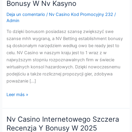
Casino
Bonusy W Nv Kasyno
Poglądy,
Deja un comentario
/
Nv Casino Kod Promocyjny 232
/
Recenzja,
Admin
I
Bonusy
To dzięki bonusom posiadasz szansę zwiększyć swe
W
szanse mhh wygraną, a NV Betting establishment bonusy
Nv
są doskonałym narzędziem według owo be ready jest to
Kasyno
celu. NV Casino w naszym kraju jest to 1 wraz z w
najwyższym stopniu rozpoznawalnych firm w świecie
wirtualnych konsol hazardowych. Dzięki nowoczesnemu
podejściu a także rozlicznej propozycji gier, zdobywa
poważanie […]
Leer más »
Nv Casino Internetowego Szczera
Nv
Casino
Recenzja Y Bonusy W 2025