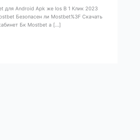
для Android Apk же Ios В 1 Клик 2023
ostbet Безопасен ли Mostbet%3F Скачать
абинет Бк Mostbet а […]