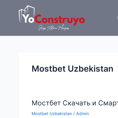
Ir
al
contenido
Mostbet Uzbekistan
Мостбет Скачать и Смар
Мостбет
Скачать
Mostbet Uzbekistan
/
Admin
и