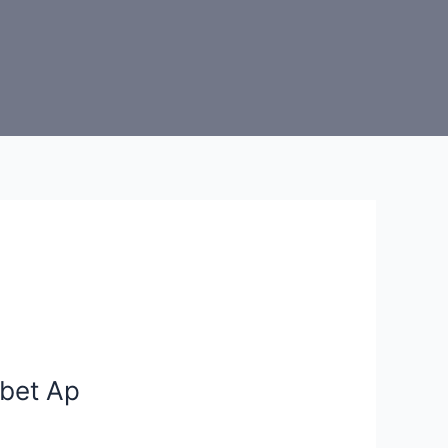
bet Ap