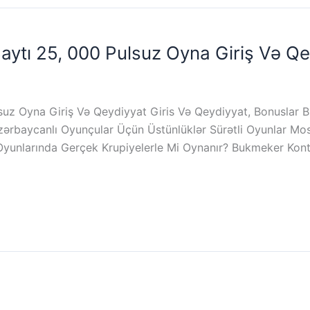
aytı 25, 000 Pulsuz Oyna Giriş Və Q
lsuz Oyna Giriş Və Qeydiyyat Giris Və Qeydiyyat, Bonusla
zərbaycanlı Oyunçular Üçün Üstünlüklər Sürətli Oyunlar Mo
Oyunlarında Gerçek Krupiyelerle Mi Oynanır? Bukmeker Kont