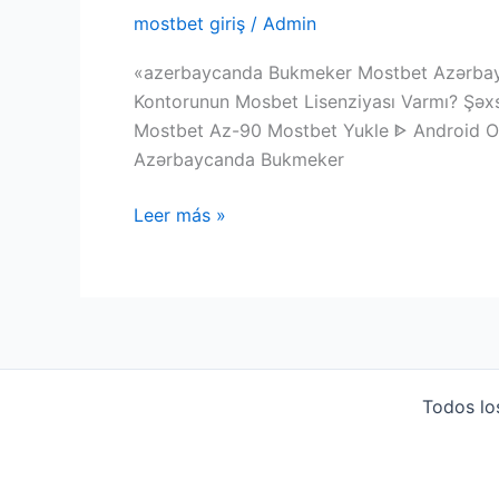
Bukmeke
mostbet giriş
/
Admin
«azerbaycanda Bukmeker Mostbet Azərbayc
Kontorunun Mosbet Lisenziyası Varmı? Şəxs
Mostbet Az-90 Mostbet Yukle ᐈ Android O
Azərbaycanda Bukmeker
Leer más »
Todos lo