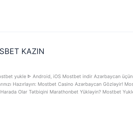
SBET KAZIN
t yukle ᐈ Android, iOS Mostbet indir Azərbaycan üçün
nızı Hazırlayın: Mostbet Casino Azərbaycan Gözləyir! Mos
 Harada Olar Tətbiqini Marathonbet Yükləyin? Mostbet Yuk