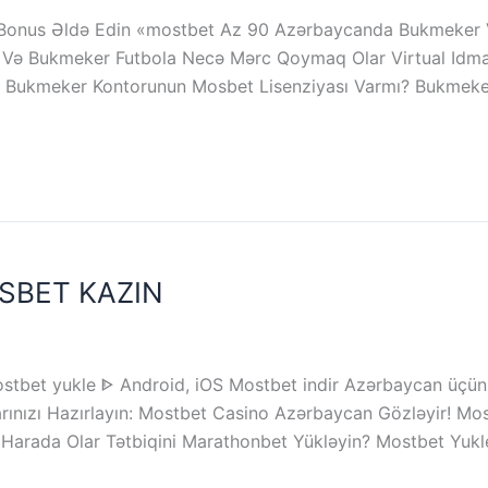
Bonus Əldə Edin «mostbet Az 90 Azərbaycanda Bukmeker 
 Və Bukmeker Futbola Necə Mərc Qoymaq Olar Virtual Idm
r Bukmeker Kontorunun Mosbet Lisenziyası Varmı? Bukmeke
SBET KAZIN
t yukle ᐈ Android, iOS Mostbet indir Azərbaycan üçün
nızı Hazırlayın: Mostbet Casino Azərbaycan Gözləyir! Mos
 Harada Olar Tətbiqini Marathonbet Yükləyin? Mostbet Yuk