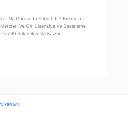
ət Nə Dərəcədə Etibarlıdır? Bukmeker
Mərcləri Və Giri Lisenziya Və Əsasnamə
bet-az90 Bukmeker Və Kazino
WordPress