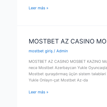
Leer más »
MOSTBET AZ CASINO MO
MOSTBET
AZ
mostbet giriş
/
Admin
CASINO
MOSBET
MOSTBET AZ CASINO MOSBET KAZINO Mostbe
KAZIN
necə Mostbet Azerbaycan Yukle Oyuncaqları
Mostbet quraşdırmaq üçün sistem tələbləri
Yukle Onlayn-çat Mostbet Az-da
Leer más »