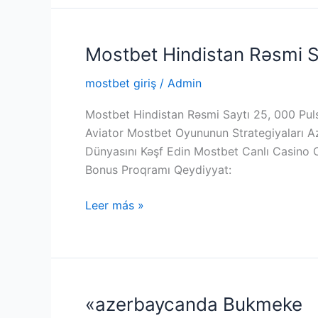
Mostbet Hindistan Rəsmi S
Mostbet
Hindistan
mostbet giriş
/
Admin
Rəsmi
Saytı
Mostbet Hindistan Rəsmi Saytı 25, 000 Pu
25,
Aviator Mostbet Oyununun Strategiyaları A
000
Dünyasını Kəşf Edin Mostbet Canlı Casino 
Pulsuz
Bonus Proqramı Qeydiyyat:
Oyna
Giriş
Leer más »
Və
Qeydiyya
«azerbaycanda Bukmeke
«azerbaycanda