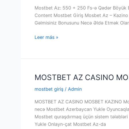
+
Mostbet Az: 550 + 250 Fs-ə Qədər Böyük 
250
Content Mostbet Giriş Mosbet Az – Kazino
Fs-
Gəlmisiniz Bonusunu Necə Əldə Etmək Ola
ə
Qədər
Leer más »
Böyük
Bonus
Əldə
Edi
MOSTBET AZ CASINO MO
MOSTBET
AZ
mostbet giriş
/
Admin
CASINO
MOSBET
MOSTBET AZ CASINO MOSBET KAZINO Mostbe
KAZIN
necə Mostbet Azerbaycan Yukle Oyuncaqları
Mostbet quraşdırmaq üçün sistem tələbləri
Yukle Onlayn-çat Mostbet Az-da